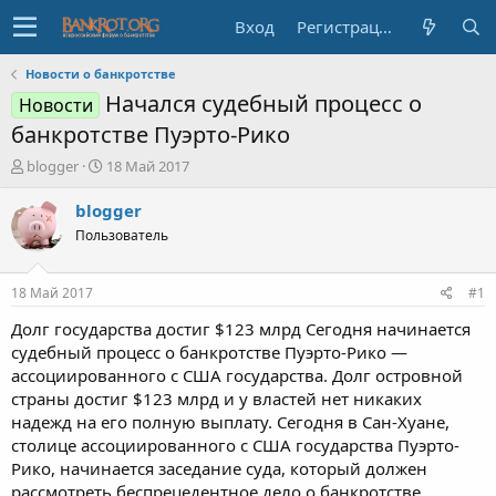
Вход
Регистрация
Новости о банкротстве
Начался судебный процесс о
Новости
банкротстве Пуэрто-Рико
А
Д
blogger
18 Май 2017
в
а
т
т
blogger
о
а
Пользователь
р
н
т
а
е
ч
18 Май 2017
#1
м
а
ы
л
Долг государства достиг $123 млрд Сегодня начинается
а
судебный процесс о банкротстве Пуэрто-Рико —
ассоциированного с США государства. Долг островной
страны достиг $123 млрд и у властей нет никаких
надежд на его полную выплату. Сегодня в Сан-Хуане,
столице ассоциированного с США государства Пуэрто-
Рико, начинается заседание суда, который должен
рассмотреть беспрецедентное дело о банкротстве