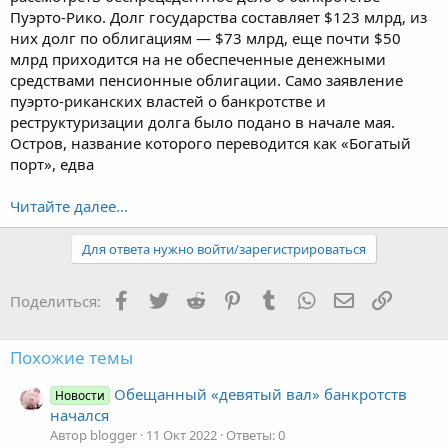
Пуэрто-Рико. Долг государства составляет $123 млрд, из
них долг по облигациям — $73 млрд, еще почти $50
млрд приходится на не обеспеченные денежными
средствами пенсионные облигации. Само заявление
пуэрто-риканских властей о банкротстве и
реструктуризации долга было подано в начале мая.
Остров, название которого переводится как «Богатый
порт», едва
Читайте далее...
Для ответа нужно войти/зарегистрироваться
Facebook
Twitter
Reddit
Pinterest
Tumblr
WhatsApp
Электронная
Ссылка
Поделиться:
Похожие темы
Обещанный «девятый вал» банкротств
Новости
начался
Автор blogger
11 Окт 2022
Ответы: 0