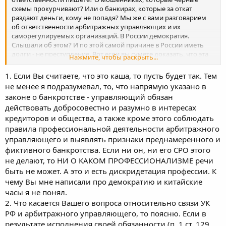
схемы прокурчивают? Или о банкирах, которые за откат
раздают деньги, кому не попадя? Мы же с вами разговарием
об ответственности арбитражных управляющих и их
саморегулируемых организаций. В России демократия.
Слышали об этом? И по этой самой причине в России иметь
долги - не преступление. Вот если вы сумете доказать, что эта
Нажмите, чтобы раскрыть...
операция была спланирована заранее с целью украсть, то тут
еще можно поговорить об Уголовной кодексе, но отпять же
1. Если Вы считаете, что это каша, то пусть будет так. Тем
какое отношение все это имеет к управляющему и СРО?
не менее я подразумевал, то, что напрямую указано в
Законом установлено, что, если вы не можете погасить свои
законе о банкротстве - управляющий обязан
долги, то имеете право объвить себя банкротом.
действовать добросовестно и разумно в интересах
А в реальной жизни ваша ситуация выглядит несколько иначе.
Банк выдает фирме кредит 100 млн. долларов под залог
кредиторов и общества, а также кроме этого соблюдать
приобретаемого товара. Товар - швейцарские часы. Люди
правила профессиональной деятельности арбитражного
кредитом напрямую оплачивают поставку и передают товар в
управляющего и выявлять признаки преднамеренного и
обороте в залог банка. Товар приходит, только ни хрена не
фиктивного банкротства. Если ни он, ни его СРО этого
продается. Горе-предприниматели разводят руками и со
не делают, то НИ О КАКОМ ПРОФЕССИОНАЛИЗМЕ речи
слезами отдают всю партию часов банку. А то, что часы не
быть не может. А это и есть дискридетация профессии. К
радуют, потому что они, как та китайская елочная игрушка,
этого никто не видит. Потому что 100 млн. поделены мужду
чему Вы мне написали про демократию и китайские
участниками честно, и никто не в обиде. И чтобы спрятать
часы я не понял.
концы в воду они (банк и фирма), сидя в баре с пивом,
2. Что касается Вашего вопроса относительно связи УК
скидываются и за 30000 нанимают сибирскую гильдию,
РФ и арбитражного управляющего, то поясню. Если в
которая весьма на этом обогатится и положит в карман целую
результате исполнения своей обязанности (п. 1 ст. 129