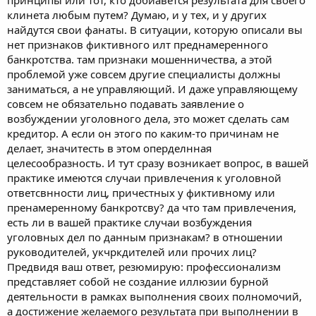
принципы или тот, кто добиавется результата для своего
клинета любым путем? Думаю, и у тех, и у других
найдутся свои фанаты. В ситуации, которую описали вы
нет признаков фиктивного илт преднамеренного
банкротства. там признаки мошенничества, а этой
проблемой уже совсем другие специалисты должны
заниматься, а не управляющий. И даже управляющему
совсем не обязательно подавать заявление о
возбуждении уголовного дела, это может сделать сам
кредитор. А если он этого по каким-то причинам не
делает, значитесть в этом оперделнная
целесообразность. И тут сразу возникает вопрос, в вашей
практике имеются случаи привлечения к уголовной
ответсвнности лиц, причестных у фиктивному или
пренамеренному банкротсву? да что там привлечения,
есть ли в вашей практике случаи возбуждения
уголовных дел по данным признакам? в отношении
руководителей, укчркдителей или прочих лиц?
Предвидя ваш ответ, резюмирую: профессионализм
представляет собой не создание иллюзии бурной
деятельности в рамках выполнения своих полномочий,
а достижение желаемого результата при выполнении в