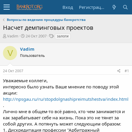
Вход
Регистрация
Вопросы по ведению процедуры банкротства
Насчет демпинговых проектов
А
Д
Т
Vadim
24 Окт 2007
залоги
в
а
е
т
т
г
Vadim
V
о
а
и
Пользователь
р
н
т
а
е
ч
24 Окт 2007
#1
м
а
ы
л
Уважаемые коллеги,
а
интересно было узнать Ваше мнение по поводу этой
акции:
http://npsgau.ru/ru/stopdolgnashipreimutshestva/index.html
.
Лично мне в общем-то всё равно, кто чем занимается и
как зарабатывает себе на жизнь. Пока это не тянет за
собой других. А потянуть может следующим образом:
1. Дискредитация профессии "Арбитражный