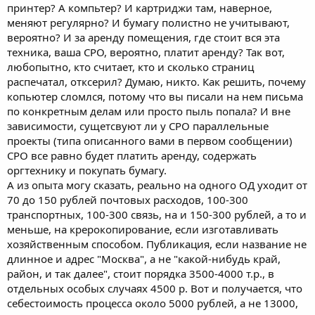
принтер? А компьтер? И картриджи там, наверное,
меняют регулярно? И бумагу полистно не учитывают,
вероятно? И за аренду помещения, где стоит вся эта
техника, ваша СРО, вероятно, платит аренду? Так вот,
любопытно, кто считает, кто и сколько страниц
распечатал, отксерил? Думаю, никто. Как решить, почему
копьютер сломлся, потому что вы писали на нем письма
по конкретным делам или просто пыль попала? И вне
зависимости, сущетсвуют ли у СРО параллельные
проекты (типа описанного вами в первом сообщении)
СРО все равно будет платить аренду, содержать
оргтехнику и покупать бумагу.
А из опыта могу сказать, реально на одного ОД уходит от
70 до 150 рублей почтовых расходов, 100-300
транспортных, 100-300 связь, на и 150-300 рублей, а то и
меньше, на крерокопирование, если изготавливать
хозяйственным способом. Публикация, если название не
длинное и адрес "Москва", а не "какой-нибудь край,
район, и так далее", стоит порядка 3500-4000 т.р., в
отдельных особых случаях 4500 р. Вот и получается, что
себестоимость процесса около 5000 рублей, а не 13000,