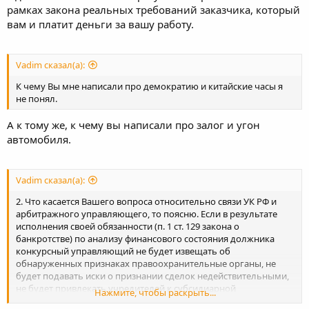
рамках закона реальных требований заказчика, который
вам и платит деньги за вашу работу.
Vadim сказал(а):
К чему Вы мне написали про демократию и китайские часы я
не понял.
А к тому же, к чему вы написали про залог и угон
автомобиля.
Vadim сказал(а):
2. Что касается Вашего вопроса относительно связи УК РФ и
арбитражного управляющего, то поясню. Если в результате
исполнения своей обязанности (п. 1 ст. 129 закона о
банкротстве) по анализу финансового состояния должника
конкурсный управляющий не будет извещать об
обнаруженных признаках правоохранительные органы, не
будет подавать иски о признании сделок недействительными,
не будет привлекать учредителей к субсидиарной
Нажмите, чтобы раскрыть...
ответственности, то значит он об этом промолчит. А это