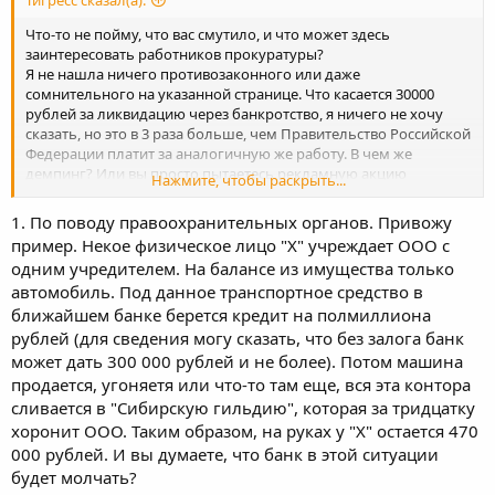
Тигресс сказал(а):
Что-то не пойму, что вас смутило, и что может здесь
заинтересовать работников прокуратуры?
Я не нашла ничего противозаконного или даже
сомнительного на указанной странице. Что касается 30000
рублей за ликвидацию через банкротство, я ничего не хочу
сказать, но это в 3 раза больше, чем Правительство Российской
Федерации платит за аналогичную же работу. В чем же
демпинг? Или вы просто пытаетесь рекламную акцию
Нажмите, чтобы раскрыть...
организовать? Ну, тогда ай-яй-яй!
1. По поводу правоохранительных органов. Привожу
пример. Некое физическое лицо "Х" учреждает ООО с
одним учредителем. На балансе из имущества только
автомобиль. Под данное транспортное средство в
ближайшем банке берется кредит на полмиллиона
рублей (для сведения могу сказать, что без залога банк
может дать 300 000 рублей и не более). Потом машина
продается, угоняетя или что-то там еще, вся эта контора
сливается в "Сибирскую гильдию", которая за тридцатку
хоронит ООО. Таким образом, на руках у "Х" остается 470
000 рублей. И вы думаете, что банк в этой ситуации
будет молчать?