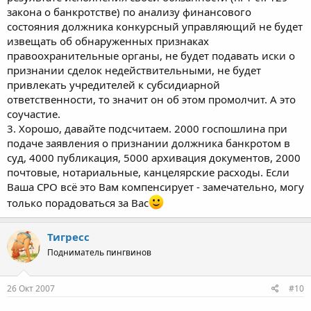
тыщу баксов! Но все это опять же не имеет никакого
закона о банкротстве) по анализу финансового
отношения к управляющему.
состояния должника конкурсный управляющий не будет
Ну, давате теперь посчитаем расходы.Что-то вы много
извещать об обнаруженных признаках
насчитали) тем более, здесь явно видно, что ребята
правоохранительные органы, не будет подавать иски о
минимизируют экономику, поскольку все это проиходит на
признании сделок недействительными, не будет
базе СРО, так сказать, до кучи. А до кучи все дешевле, чем
привлекать учредителей к субсидиарной
отдельно взятая ситуация. Кроме 3500-4000 публикации мне
ответственности, то значит он об этом промолчит. А это
как-то на ум ничего не приходит. А все остальные расходы
оплачиваются за счет взносов членов СРО. Что до дохода
соучастие.
управляющего, то кто как работает, то так и получает.
3. Хорошо, давайте подсчитаем. 2000 госпошлина при
Возможно некоторые из этой схемы получают 2000 рублей. Это
подаче заявления о признании должника банкротом в
я потому говорю, что в 2006 г. приходили к нам ребята и
суд, 4000 публикация, 5000 архивация документов, 2000
предлагали такую схему: они все делают сами, наш
почтовые, нотариальные, канцелярские расходы. Если
управляющий только назначается на отсутсвующего, и за это
Ваша СРО всё это Вам компенсирует - замечательно, могу
получает 2000 с носа.
Но опять же не вижу поля для работы фискальных органов.
только порадоваться за Вас
Тигресс
Подниматель пингвинов
26 Окт 2007
#10