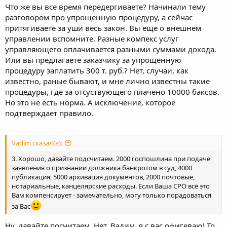
соучастие.
Что же вы все время передергиваете? Начинали тему
разговором про упрощенную процедуру, а сейчас
притягиваете за уши весь закон. Вы еще о внешнем
управлении вспомните. Разные компекс услуг
управляющего оплачивается разными суммами дохода.
Или вы предлагаете заказчику за упрощенную
процедуру заплатить 300 т. руб.? Нет, случаи, как
известно, раные бывают, и мне лично известны такие
процедуры, где за отсуствующего плачено 10000 баксов.
Но это не есть норма. А исключение, которое
подтверждает правило.
Vadim сказал(а):
3. Хорошо, давайте подсчитаем. 2000 госпошлина при подаче
заявления о признании должника банкротом в суд, 4000
публикация, 5000 архивация документов, 2000 почтовые,
нотариальные, канцелярские расходы. Если Ваша СРО всё это
Вам компенсирует - замечательно, могу только порадоваться
за Вас
Ну, давайте посчитаем. Нет, Вадим, я с вас офигеваю! То