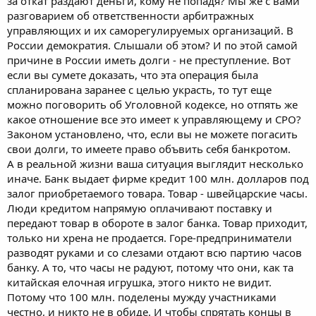
за откат раздают деньги, кому не попадя? Мы же с вами
разговарием об ответственности арбитражных
управляющих и их саморегулируемых организаций. В
России демократия. Слышали об этом? И по этой самой
причине в России иметь долги - не преступление. Вот
если вы сумете доказать, что эта операция была
спланирована заранее с целью украсть, то тут еще
можно поговорить об Уголовной кодексе, но отпять же
какое отношение все это имеет к управляющему и СРО?
Законом установлено, что, если вы не можете погасить
свои долги, то имеете право объвить себя банкротом.
А в реальной жизни ваша ситуация выглядит несколько
иначе. Банк выдает фирме кредит 100 млн. долларов под
залог приобретаемого товара. Товар - швейцарские часы.
Люди кредитом напрямую оплачивают поставку и
передают товар в обороте в залог банка. Товар приходит,
только ни хрена не продается. Горе-предприниматели
разводят руками и со слезами отдают всю партию часов
банку. А то, что часы не радуют, потому что они, как та
китайская елочная игрушка, этого никто не видит.
Потому что 100 млн. поделены мужду участниками
честно, и никто не в обиде. И чтобы спрятать концы в