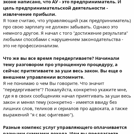
зконе написано, что АУ - это предприниматель. И
цель предпринимательской деятельности -
извлечение прибыли.
Я тоже считаю, что управляющий (как предприниматель)
про свою зарплату не должен забывать. Однако это
немного другое. Я начал с того "достижение результата"
любыми способами с нарушением законодательства -
это не профессионализм.
Что же вы все время передергиваете? Начинали
тему разговором про упрощенную процедуру, а
сейчас притягиваете за уши весь закон. Вы еще о
внешнем управлении вспомните.
Я не понимаю о чем Вы говорите. Что значит
"передергиваете"? Пожалуйста, конкретно укажите мне,
где я в своих сообщениях начал приятгивать за уши весь
закон и менял тему (конкретно - имеется ввиду без
лишних слов, теликов и сериалов про адвоката, а также
выражений "я с вас офигеваю").
Разные компекс услуг управляющего оплачивается
разными суммами дохода. Или вы предлагаете