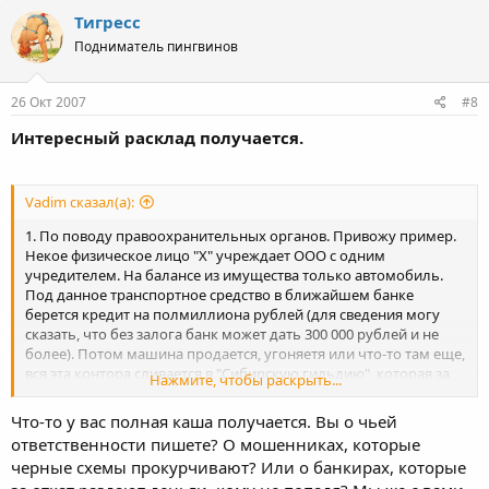
Тигресс
Подниматель пингвинов
26 Окт 2007
#8
Интересный расклад получается.
Vadim сказал(а):
1. По поводу правоохранительных органов. Привожу пример.
Некое физическое лицо "Х" учреждает ООО с одним
учредителем. На балансе из имущества только автомобиль.
Под данное транспортное средство в ближайшем банке
берется кредит на полмиллиона рублей (для сведения могу
сказать, что без залога банк может дать 300 000 рублей и не
более). Потом машина продается, угоняетя или что-то там еще,
вся эта контора сливается в "Сибирскую гильдию", которая за
Нажмите, чтобы раскрыть...
тридцатку хоронит ООО. Таким образом, на руках у "Х" остается
470 000 рублей. И вы думаете, что банк в этой ситуации будет
Что-то у вас полная каша получается. Вы о чьей
молчать?
ответственности пишете? О мошенниках, которые
черные схемы прокурчивают? Или о банкирах, которые