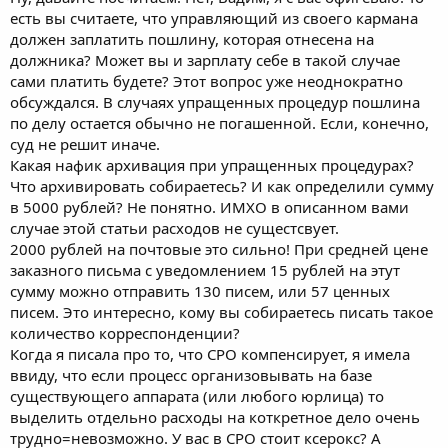
есть вы считаете, что управляющий из своего кармана
должен заплатить пошлину, которая отнесена на
должника? Может вы и зарплату себе в такой случае
сами платить будете? Этот вопрос уже неоднократно
обсуждался. В случаях упращенных процедур пошлина
по делу остается обычно не погашенной. Если, конечно,
суд не решит иначе.
Какая нафик архивация при упращенных процедурах?
Что архивировать собираетесь? И как определили сумму
в 5000 рублей? Не понятно. ИМХО в описанном вами
случае этой статьи расходов не сущестсвует.
2000 рублей на почтовые это сильно! При средней цене
заказного письма с уведомлением 15 рублей на этут
сумму можно отправить 130 писем, или 57 ценных
писем. Это интересно, кому вы собираетесь писать такое
количество корреспонденции?
Когда я писала про то, что СРО компенсирует, я имела
ввиду, что если процесс организовывать на базе
существующего аппарата (или любого юрлица) то
выделить отдельно расходы на коткретное дело очень
трудно=невозможно. У вас в СРО стоит ксерокс? А