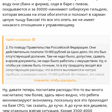
воду они (банк и фирма), сидя в баре с пивом,
скидываются и за 30000 нанимают сибирскую гильдию,
которая весьма на этом обогатится и положит в карман
целую тыщу баксов! Но все это опять же не имеет
никакого отношения к управляющему.
Vadim сказал(а):
2. По поводу Правительства Российской Федерации. Они
действительно платили 10 000 рублей за одно дело. Но это был
отсутствующий должник. Там не надо было, допустим, сдавать
в архив документы, не надо было работать с имуществом. Ну, и
чтобы уж совсем быть точным, то в эту тридцатку входят все
сопуствующие расходы, что в итоге выливается в чистую
прибыль в размере около 15 000 рублей. Во-первых, это никак
не в три раза больше. Во-вторых, я не знаю, как там у них
Нажмите, чтобы раскрыть...
внутри в гильдии построены отношения, но можно
предположить, что управляющему их этих денег достается не
Ну, давате теперь посчитаем расходы.Что-то вы много
больше 10.
насчитали) тем более, здесь явно видно, что ребята
минимизируют экономику, поскольку все это проиходит
на базе СРО, так сказать, до кучи. А до кучи все дешевле,
чем отдельно взятая ситуация. Кроме 3500-4000