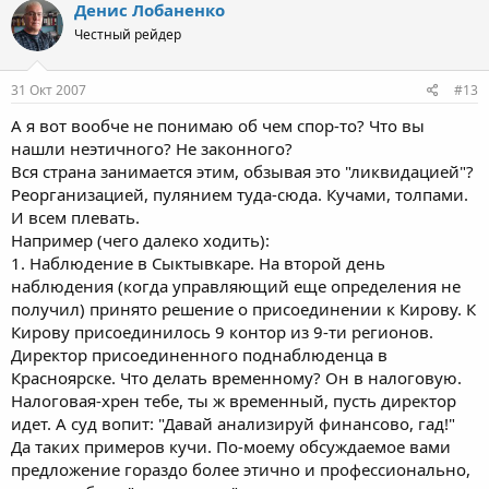
Денис Лобаненко
Честный рейдер
31 Окт 2007
#13
А я вот вообче не понимаю об чем спор-то? Что вы
нашли неэтичного? Не законного?
Вся страна занимается этим, обзывая это "ликвидацией"?
Реорганизацией, пулянием туда-сюда. Кучами, толпами.
И всем плевать.
Например (чего далеко ходить):
1. Наблюдение в Сыктывкаре. На второй день
наблюдения (когда управляющий еще определения не
получил) принято решение о присоединении к Кирову. К
Кирову присоединилось 9 контор из 9-ти регионов.
Директор присоединенного поднаблюденца в
Красноярске. Что делать временному? Он в налоговую.
Налоговая-хрен тебе, ты ж временный, пусть директор
идет. А суд вопит: "Давай анализируй финансово, гад!"
Да таких примеров кучи. По-моему обсуждаемое вами
предложение гораздо более этично и профессионально,