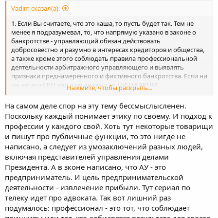
Vadim сказал(а):
1. Если Вы считаете, что это каша, то пусть будет так. Тем не
менее я подразумевал, то, что напрямую указано в законе о
банкротстве - управляющий обязан действовать
добросовестно и разумно в интересах кредиторов и общества,
а также кроме этого соблюдать правила профессиональной
деятельности арбитражного управляющего и выявлять
признаки преднамеренного и фиктивного банкротства. Если ни
он, ни его СРО этого не делают, то НИ О КАКОМ
Нажмите, чтобы раскрыть...
ПРОФЕССИОНАЛИЗМЕ речи быть не может. А это и есть
дискридетация профессии.
На самом деле спор на эту тему бессмыслысленен.
Поскольку каждый понимает этику по своему. И подход к
профессии у каждого свой. Хоть тут некоторые товарищи
и пишут про публичные функции, то это нигде не
написано, а следует из умозаключений разных людей,
включая представителей управления делами
Президента. А в зконе написано, что АУ - это
предприниматель. И цель предпринимательской
деятельности - извлечение прибыли. Тут сериал по
телеку идет про адвоката. Так вот лишний раз
подумалось: профессионал - это тот, что соблюдает