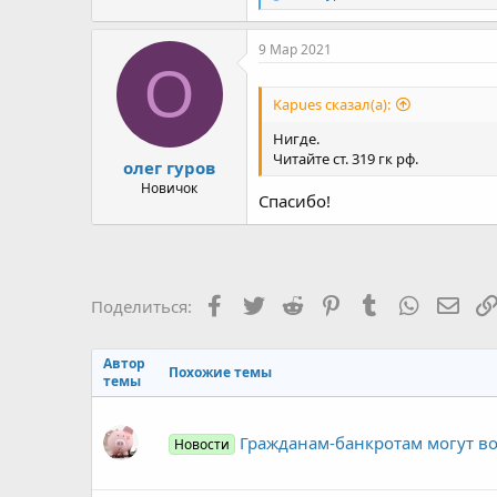
е
а
к
9 Мар 2021
ц
О
и
и
Kapues сказал(а):
:
Нигде.
Читайте ст. 319 гк рф.
олег гуров
Новичок
Спасибо!
Facebook
Twitter
Reddit
Pinterest
Tumblr
WhatsAp
Элек
Поделиться:
Автор
Похожие темы
темы
Гражданам-банкротам могут в
Новости