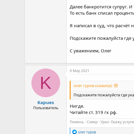
Далее банкротится супруг. И
То есть банк списал процент
Я написал в суд, что расчёт
Подскажите пожалуйста где у
С уважением, Олег
9 Мар 2021
K
олег гуров сказал(а):
Подскажите пожалуйста где ука
Kapues
Нигде.
Пользователь
Читайте ст. 319 гк рф.
Тюмень - Север - Урал. Окажу услуги
Р
олег гуров