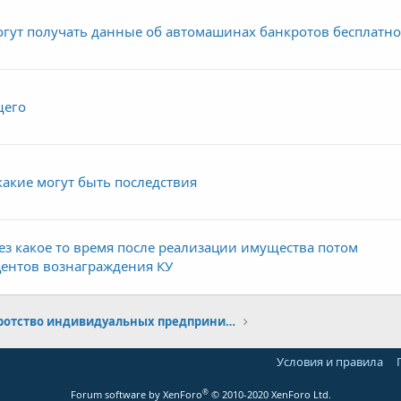
ут получать данные об автомашинах банкротов бесплатн
щего
 какие могут быть последствия
ез какое то время после реализации имущества потом
центов вознаграждения КУ
Банкротство индивидуальных предпринимателей (ИП)
Условия и правила
®
Forum software by XenForo
© 2010-2020 XenForo Ltd.