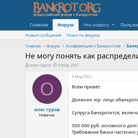
Главная
Форум
Что нового
Пользо
Новые сообщения
Поиск по форуму
Главная
Форум
Конференция о банкротстве
Не могу понять как распредел
А
Д
олег гуров
9 Мар 2021
в
а
т
т
9 Мар 2021
о
а
О
Всем привет.
р
н
т
а
е
ч
Должник юр. лицо обанкроти
м
а
олег гуров
ы
л
Супруга банкротится, включа
а
Новичок
500 000 руб. основного долг
Требования банка частично 