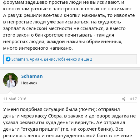
форумам задешево простые люди не выискивают, и
кнопки там разные в электронных торгах не нажимают.
А раз уж решили все-таки кнопки нажимать, то извольте
в непростые люди уже записываться, на скудность
зарплат в сельской местности не ссылаться, а вместо
этого закон о банкротстве почитывать - там для
непростых людей, жаждой наживы обремененных,
много интересного написано.
Р
Schaman
,
Арман
,
Денис Лобаненко
и ещё 2
е
а
к
Schaman
ц
Новичок
и
и
:
11 Май 2016
#17
У меня подобная ситуация была (почти): отправил
деньги через кассу Сбера, в заявке и договоре задатка не
указал реквизиты куда деньги вернуть. АУ отправил
деньги "откуда пришли" (т.е. на кор.счет банка). Все
решилось легко и непринужденно: мой банк в течение