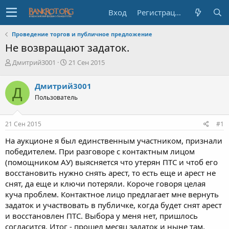
Вход
Регистрация
Проведение торгов и публичное предложение
Не возвращают задаток.
А
Д
Дмитрий3001
21 Сен 2015
в
а
т
т
Дмитрий3001
Д
о
а
Пользователь
р
н
т
а
е
ч
21 Сен 2015
#1
м
а
ы
л
На аукционе я был единственным участником, признали
а
победителем. При разговоре с контактным лицом
(помощником АУ) выясняется что утерян ПТС и чтоб его
восстановить нужно снять арест, то есть еще и арест не
снят, да еще и ключи потеряли. Короче говоря целая
куча проблем. Контактное лицо предлагает мне вернуть
задаток и участвовать в публичке, когда будет снят арест
и восстановлен ПТС. Выбора у меня нет, пришлось
согласится. Итог - прошел месяц задаток и ныне там,