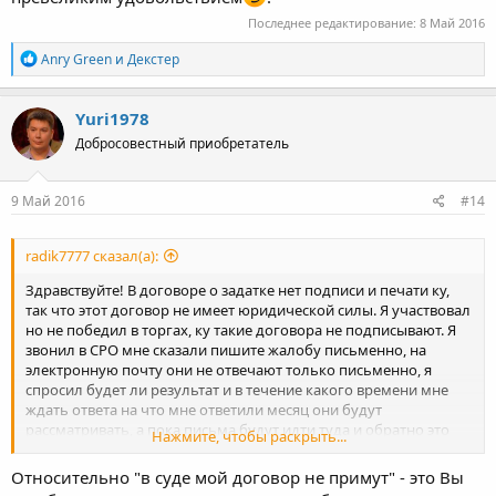
Последнее редактирование:
8 Май 2016
Р
Anry Green
и
Декстер
е
а
к
Yuri1978
ц
Добросовестный приобретатель
и
и
:
9 Май 2016
#14
radik7777 сказал(а):
Здравствуйте! В договоре о задатке нет подписи и печати ку,
так что этот договор не имеет юридической силы. Я участвовал
но не победил в торгах, ку такие договора не подписывают. Я
звонил в СРО мне сказали пишите жалобу письменно, на
электронную почту они не отвечают только письменно, я
спросил будет ли результат и в течение какого времени мне
ждать ответа на что мне ответили месяц они будут
рассматривать, а пока письма будут идти туда и обратно это
Нажмите, чтобы раскрыть...
около 2-3 недель. И получается мне задаток не вернули и
прошло более 3 месяцев и я опять должен ждать когда данное
Относительно "в суде мой договор не примут" - это Вы
СРО рассмотрит мою жалобу это плюс 1,5 месяца, так