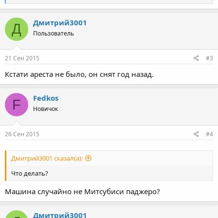
е
а
к
Дмитрий3001
Д
ц
Пользователь
и
и
:
21 Сен 2015
#3
Кстати ареста не было, он снят год назад.
Fedkos
F
Новичок
26 Сен 2015
#4
Дмитрий3001 сказал(а):
Что делать?
Машина случайно не Митсубиси паджеро?
Дмитрий3001