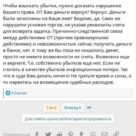
кармана деньги возвращать не хочет и предлагает ждать и
Чтобы взыскать убытки, нужно доказать нарушение
взыскивать задаток с банка. Жду уже месяц, писал письма в
Вашего права. ОТ Вам деньги вернул? Вернул. Деньги
банк, на что мне ответили - под страховой случай мои деньги
были зачислены на Ваше имя? Видимо, да. Сами же
не подпадают. Буду идти в суд. Вопрос - в какой суд подавать
нарушили условия торгов, не указав реквизиты счета
иск, т.к. по идеи нужно подавать иск на ОТ. В рамках дела о
банкротстве рассматриваются дела об обжаловании торгов. Я
для возврата задатка. Причинно-следственной связи
их обжаловать не буду. Но ОТ КУ. Так куда же подавать иск; в
между действиями ОТ (причем правомерными
суд общей юрисдикции на ОТ он же КУ или все таки в рамках
действиями) и невозможностью сейчас получить деньги
дела о банкротстве на ОТ он же КУ??
в банке, нет. К тому же Вы пока не лишились денег,
просто не имеете возможности их снять. Возможно еще
и вернете. Т.е. собственно убытков еще нет. Если не
считать в качестве убытков инфляционные потери. Так
что в суде Вам делать нечего! Не тратьте время и силы, а
то нарветесь на возмещение судебных расходов.
Р
Schaman
е
а
к
Последняя
1 из 2
Вперед
ц
и
Для ответа нужно войти/зарегистрироваться
и
:
Facebook
Twitter
Reddit
Pinterest
Tumblr
WhatsApp
Электронная
Ссылка
Поделиться: