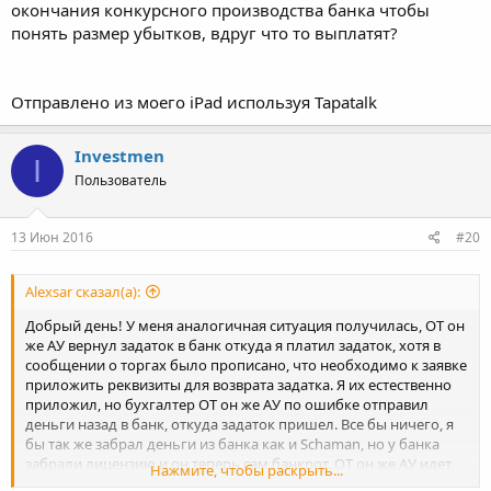
окончания конкурсного производства банка чтобы
понять размер убытков, вдруг что то выплатят?
Отправлено из моего iPad используя Tapatalk
Investmen
I
Пользователь
13 Июн 2016
#20
Alexsar сказал(а):
Добрый день! У меня аналогичная ситуация получилась, ОТ он
же АУ вернул задаток в банк откуда я платил задаток, хотя в
сообщении о торгах было прописано, что необходимо к заявке
приложить реквизиты для возврата задатка. Я их естественно
приложил, но бухгалтер ОТ он же АУ по ошибке отправил
деньги назад в банк, откуда задаток пришел. Все бы ничего, я
бы так же забрал деньги из банка как и Schaman, но у банка
забрали лицензию и он теперь сам банкрот. ОТ он же АУ идет
Нажмите, чтобы раскрыть...
на контакт и признает свою ошибку, но из собственного