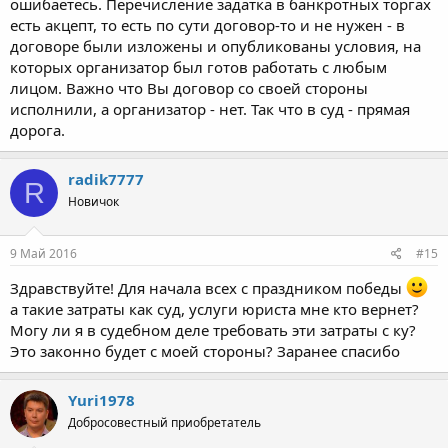
ошибаетесь. Перечисление задатка в банкротных торгах
получается? А можно как то это ускорить я так понимаю что
есть акцепт, то есть по сути договор-то и не нужен - в
задаток могут возвращать до полугода если не год? В суде мои
договоре были изложены и опубликованы условия, на
договор не примут так как там нет подписи ку, а ку на связь не
выходит, на электронные письма не отвечает. СРО отказывают
которых организатор был готов работать с любым
мне дать телефон ку. Что мне делать? Помогите пожалуйста
лицом. Важно что Вы договор со своей стороны
исполнили, а организатор - нет. Так что в суд - прямая
дорога.
radik7777
R
Новичок
9 Май 2016
#15
Здравствуйте! Для начала всех с праздником победы
а такие затраты как суд, услуги юриста мне кто вернет?
Могу ли я в судебном деле требовать эти затраты с ку?
Это законно будет с моей стороны? Заранее спасибо
Yuri1978
Добросовестный приобретатель