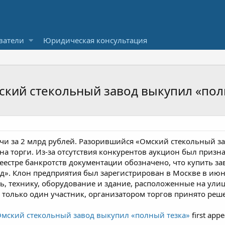
ватели
Юридическая консультация
кий стекольный завод выкупил «пол
и за 2 млрд рублей. Разорившийся «Омский стекольный зав
на торги. Из-за отсутствия конкурентов аукцион был призн
еестре банкротств документации обозначено, что купить 
». Клон предприятия был зарегистрирован в Москве в июне 
, технику, оборудование и здание, расположенные на улице
н только один участник, организатором торгов принято ре
мский стекольный завод выкупил «полный тезка»
first app