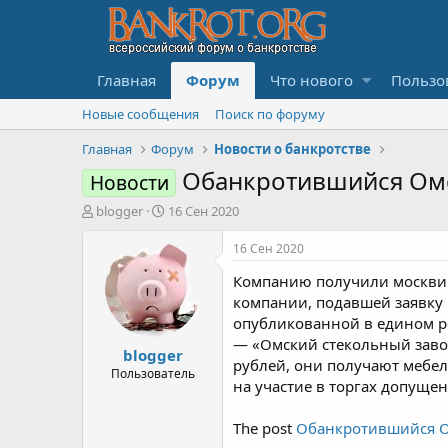
Главная
Форум
Что нового
Пользо
Новые сообщения
Поиск по форуму
Главная
Форум
Новости о банкротстве
Обанкротившийся Омс
Новости
А
Д
blogger
16 Сен 2020
в
а
т
т
16 Сен 2020
о
а
Компанию получили москвич
р
н
т
а
компании, подавшей заявку 
е
ч
опубликованной в едином р
м
а
— «Омский стекольный завод
blogger
ы
л
рублей, они получают мебель
а
Пользователь
на участие в торгах допуще
The post
Обанкротившийся О