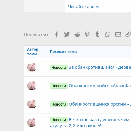
Читайте далее...
Facebook
Twitter
Reddit
Pinterest
Tumblr
WhatsAp
Элек
Поделиться:
Автор
Похожие темы
темы
За обанкротившийся «Дервей
Новости
Обанкротившийся «АктивКап
Новости
Обанкротившийся орский «З
Новости
В четыре раза дешевле, чем
Новости
акулу за 2,2 млн рублей