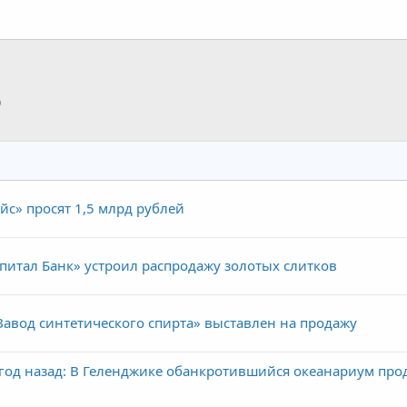
p
тронная почта
Ссылка
с» просят 1,5 млрд рублей
итал Банк» устроил распродажу золотых слитков
авод синтетического спирта» выставлен на продажу
 год назад: В Геленджике обанкротившийся океанариум про