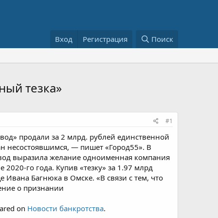
Вход
Регистрация
Поиск
ный тезка»
#1
од» продали за 2 млрд. рублей единственной
ан несостоявшимся, — пишет «Город55». В
завод выразила желание одноименная компания
2020-го года. Купив «тезку» за 1.97 млрд
 Ивана Багнюка в Омске. «В связи с тем, что
шение о признании
eared on
Новости банкротства
.