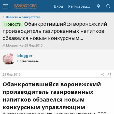
Вход
Регистрация
Новости о банкротстве
Обанкротившийся воронежский
Новости
производитель газированных напитков
обзавелся новым конкурсным...
А
Д
blogger
28 Янв 2016
в
а
т
т
blogger
о
а
Пользователь
р
н
т
а
е
ч
28 Янв 2016
#1
м
а
ы
л
Обанкротившийся воронежский
а
производитель газированных
напитков обзавелся новым
конкурсным управляющим
Новым конкурсным управляющим воронежского ООО