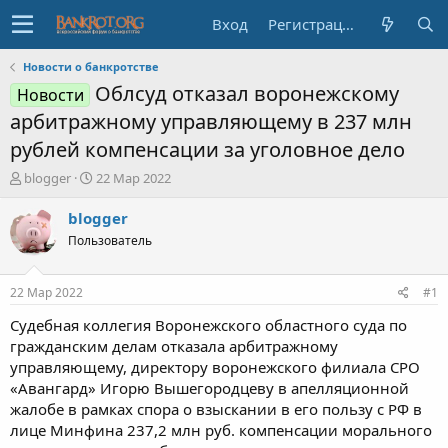
Вход
Регистрация
Новости о банкротстве
Облсуд отказал воронежскому
Новости
арбитражному управляющему в 237 млн
рублей компенсации за уголовное дело
А
Д
blogger
22 Мар 2022
в
а
т
т
blogger
о
а
Пользователь
р
н
т
а
е
ч
22 Мар 2022
#1
м
а
ы
л
Судебная коллегия Воронежского областного суда по
а
гражданским делам отказала арбитражному
управляющему, директору воронежского филиала СРО
«Авангард» Игорю Вышегородцеву в апелляционной
жалобе в рамках спора о взыскании в его пользу с РФ в
лице Минфина 237,2 млн руб. компенсации морального