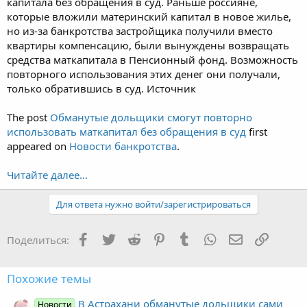
капитала без обращения в суд. Раньше россияне,
которые вложили материнский капитал в новое жилье,
но из-за банкротства застройщика получили вместо
квартиры компенсацию, были вынуждены возвращать
средства маткапитала в Пенсионный фонд. Возможность
повторного использования этих денег они получали,
только обратившись в суд. Источник
The post
Обманутые дольщики смогут повторно
использовать маткапитал без обращения в суд
first
appeared on
Новости банкротства
.
Читайте далее...
Для ответа нужно войти/зарегистрироваться
Facebook
Twitter
Reddit
Pinterest
Tumblr
WhatsApp
Электронная
Ссылка
Поделиться:
Похожие темы
В Астрахани обманутые дольщики сами
Новости