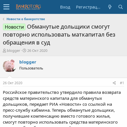
Вход
Регистрация
Новости о банкротстве
Обманутые дольщики смогут
Новости
повторно использовать маткапитал без
обращения в суд
А
Д
blogger
26 Окт 2020
в
а
т
т
blogger
о
а
Пользователь
р
н
т
а
е
ч
26 Окт 2020
#1
м
а
ы
л
Российское правительство утвердило правила возврата
а
средств материнского капитала для обманутых
дольщиков, передает РИА «Новости» со ссылкой на
пресс-службу кабмина. Теперь обманутые дольщики,
получившие компенсацию вместо готового жилья,
смогут повторно использовать средства материнского