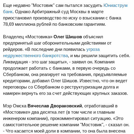
Еще недавно "Мостовик" сам пытался засудить
Юниаструм
банк
. Однако Арбитражный суд Москвы в марте
приостановил производство по иску о взыскании с банка
78,69 миллиона рублей по банковским гарантиям.
Владелец «Мостовика»
Олег Шишов
объяснил
предпринятый шаг оборонительными действиями от
рейдеров. «В последние дни появилась
угроза
недружественного банкротства
, и мы решили защитить себя.
Ликвидация - это шаг защиты», - заявил он. Компания
продолжает работать с банками, в первую очередь со
Сбербанком, она реагирует на требования, предъявляемые
кредиторами, добавил Олег Шишов. Известно, что он ведет
переговоры со Сбербанком о реструктуризации долга и
намерен вернуть его за счет действующих крупных заказов.
Мэр Омска
Вячеслав Двораковский
, отработавший в
«Мостовике» два десятка лет (в том числе и главным
инженером компании), прокомментировал ситуацию. «Это
самостоятельное решение компании "Мостовик", - сказал он.
- Что касается моей доли в компании, то она была внесена