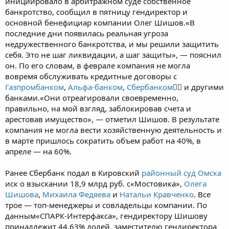
инициировало в арбитражном суде собственное
банкротство, сообщил в пятницу гендиректор и
основной бенефициар компании Олег Шишов.«В
последние дни появилась реальная угроза
недружественного банкротства, и мы решили защитить
себя. Это не шаг ликвидации, а шаг защиты», — пояснил
он. По его словам, в феврале компания не могла
вовремя обслуживать кредитные договоры с
Газпромбанком
,
Альфа-банком
,
Сбербанком
 и другими
банками.«Они отреагировали своевременно,
правильно, на мой взгляд, заблокировав счета и
арестовав имущество», — отметил Шишов. В результате
компания не могла вести хозяйственную деятельность и
в марте пришлось сократить объем работ на 40%, в
апреле — на 60%.
Ранее Сбербанк подал в Кировский
районный суд
Омска
иск о взыскании 18,9 млрд руб. с«Мостовика»,
Олега
Шишова
,
Михаила Федяева
и
Натальи Кравченко
. Все
трое — топ-менеджеры и совладельцы компании. По
данным«СПАРК-Интерфакса», гендиректору Шишову
принадлежит 44,63% долей, заместителю гендиректора