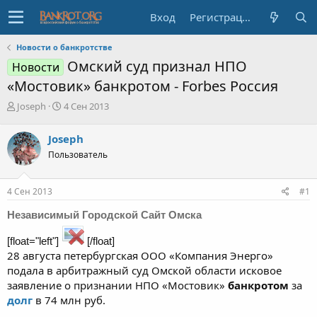
Вход
Регистрация
Новости о банкротстве
Омский суд признал НПО
Новости
«Мостовик» банкротом - Forbes Россия
А
Д
Joseph
4 Сен 2013
в
а
т
т
Joseph
о
а
Пользователь
р
н
т
а
е
ч
4 Сен 2013
#1
м
а
ы
л
Независимый Городской Сайт Омска
а
[float="left"]
[/float]
28 августа петербургская ООО «Компания Энерго»
подала в арбитражный суд Омской области исковое
заявление о признании НПО «Мостовик»
банкротом
за
долг
в 74 млн руб.