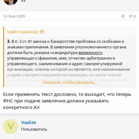
АУ
10 Янв 2009
#10
Vadim сказал(а):
3.
В п. 3 ст. 41 закона о банкротстве проблема со скобками и
знаками препинания. В заявлении уполномоченного органа
должна быть указана «кандидатура
временного
управляющего (фамилия, имя, отчество арбитражного
управляющего, наименование и адрес саморегулируемой
организации, членом которой он является, или наименование
и адрес саморегулируемой организации, из числа членов
которой должен быть утвержден временный управляющий)».
Нажмите, чтобы раскрыть...
Более грамотно было бы написать «кандидатура временного
управляющего
(
фамилия, имя, отчество арбитражного
Если применять текст дословно, то выходит, что теперь
управляющего, наименование и адрес саморегулируемой
ФНС при подаче заявления должна указывать
организации, членом которой он является
)
или наименование
конкретного АУ.
и адрес саморегулируемой организации, из числа членов
которой должен быть утвержден временный управляющий».
Тогда по смыслу всё верно - должна быть указана или
Vadim
V
кандидатура, или СРО. То же самое в п. 2 ст. 37 и в п. 2 ст. 39.
Пользователь