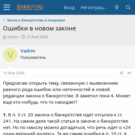
Вход
Регистрация
Закон о банкротстве и поправки
Ошибки в новом законе
А
Д
Vadim
10 Янв 2009
в
а
т
т
Vadim
V
о
а
Пользователь
р
н
т
а
е
ч
10 Янв 2009
#1
м
а
ы
л
Предлагаю открыть тему, связанную с выявлением
а
разного рода ошибок или неточностей в новой
редакции закона о банкротстве. Я заметил пока 4. Может
еще кто-нибудь что-то накидает?
1.
В п. 3 ст. 20 закона о банкротстве идет отсылка к ст.
241. На самом деле такой статьи в законе о банкротстве
нет. Но по смыслу можно догадаться, что речь идет о «24
один-верхний индекс». Та же самая ошибка в п. 10 ст. 4