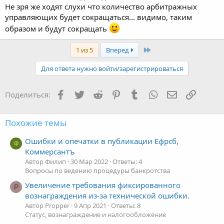
Не зря же ходят слухи что количество арбитражных
управляющих будет сокращаться... видимо, таким
образом и будут сокращать
Последняя
1 из 5
Вперед
Для ответа нужно войти/зарегистрироваться
Facebook
Twitter
Reddit
Pinterest
Tumblr
WhatsApp
Электронная
Ссылка
Поделиться:
Похожие темы
Ошибки и опечатки в публикации Ефрсб,
Ф
Коммерсантъ
Автор Филип
30 Мар 2022
Ответы: 4
Вопросы по ведению процедуры банкротства
Увеличение требования фиксированного
P
вознаграждения из-за технической ошибки.
Автор Propper
9 Апр 2021
Ответы: 8
Статус, вознаграждение и налогообложение