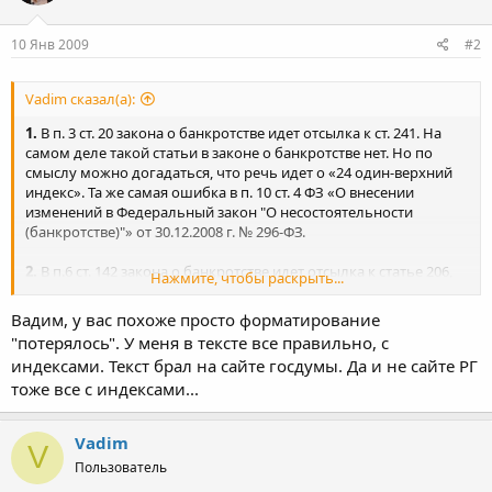
10 Янв 2009
#2
Vadim сказал(а):
1.
В п. 3 ст. 20 закона о банкротстве идет отсылка к ст. 241. На
самом деле такой статьи в законе о банкротстве нет. Но по
смыслу можно догадаться, что речь идет о «24 один-верхний
индекс». Та же самая ошибка в п. 10 ст. 4 ФЗ «О внесении
изменений в Федеральный закон "О несостоятельности
(банкротстве)"» от 30.12.2008 г. № 296-ФЗ.
2.
В п.6 ст. 142 закона о банкротстве идет отсылка к статье 206,
Нажмите, чтобы раскрыть...
которые по смыслу никак не вяжутся (142 и 206).
Подразумевалось не 206, а «20 шесть-верхний индекс».
Вадим, у вас похоже просто форматирование
"потерялось". У меня в тексте все правильно, с
индексами. Текст брал на сайте госдумы. Да и не сайте РГ
тоже все с индексами...
Vadim
V
Пользователь