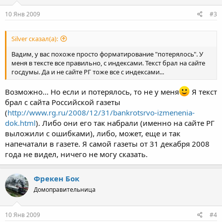
10 Янв 2009
#3
Silver сказал(а):
Вадим, у вас похоже просто форматирование "потерялось". У
меня в тексте все правильно, с индексами. Текст брал на сайте
госдумы. Да и не сайте РГ тоже все с индексами...
Возможно... Но если и потерялось, то не у меня
Я текст
брал с сайта Российской газеты
(
http://www.rg.ru/2008/12/31/bankrotsrvo-izmenenia-
dok.html
). Либо они его так набрали (именно на сайте РГ
выложили с ошибками), либо, может, еще и так
напечатали в газете. Я самой газеты от 31 декабря 2008
года не видел, ничего не могу сказать.
Фрекен Бок
Домоправительница
10 Янв 2009
#4