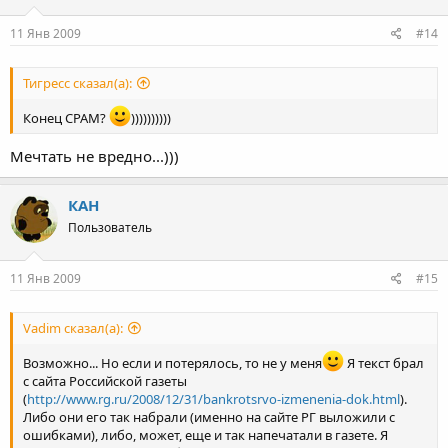
11 Янв 2009
#14
Тигресс сказал(а):
Конец СРАМ?
))))))))))
Мечтать не вредно...)))
КАН
Пользователь
11 Янв 2009
#15
Vadim сказал(а):
Возможно... Но если и потерялось, то не у меня
Я текст брал
с сайта Российской газеты
(
http://www.rg.ru/2008/12/31/bankrotsrvo-izmenenia-dok.html
).
Либо они его так набрали (именно на сайте РГ выложили с
ошибками), либо, может, еще и так напечатали в газете. Я