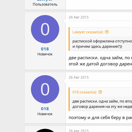
Пользователь
26 Авг 2015
0
Lawyer сказал(а):
распиской оформлена отступно
и причем здесь дарение?))
018
Новичок
две расписки. одна займ, по
этой же датой договор даре
26 Авг 2015
0
018 сказал(а):
две расписки. одна займ, по вт
договор дарения на эту же нед
018
Новичок
поэтому и для себя беру в ра
26 Авг 2015