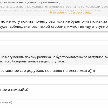
и, отступное не подлежит применению,
юдена, существенные условия отступного стороны не согласовали (ус
ое покрытие или нет), сроке и порядке представления отступного) .
Нажмите, чтобы раскрыть...
итуция: кредитор в реестр, имущество - в конкурсную массу.
 но не могу понять почему расписка не будет считатсякак за
 будет соблюдена, распиской стороны имеют ввиду отступно
 не могу понять почему расписка не будет считатсякак за отступное. в
аспиской стороны имеют ввиду отступное.
 остальное сам додумаю, поставлю на место мозги))))
ное и сам займ?
азумный)