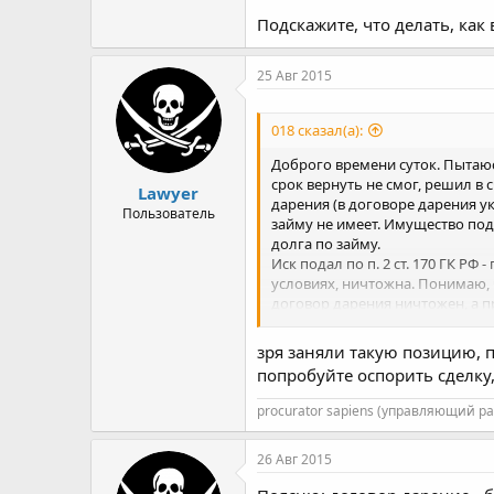
Подскажите, что делать, как
25 Авг 2015
018 сказал(а):
Доброго времени суток. Пытаюс
срок вернуть не смог, решил в
Lawyer
дарения (в договоре дарения ук
Пользователь
займу не имеет. Имущество под
долга по займу.
Иск подал по п. 2 ст. 170 ГК РФ
условиях, ничтожна. Понимаю, ч
договор дарения ничтожен, а п
Подскажите, что делать, как в 
зря заняли такую позицию, п
попробуйте оспорить сделку,
procurator sapiens (управляющий р
26 Авг 2015