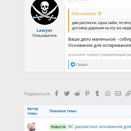
018 сказал(а):
две расписки. одна займ, по вт
договор дарения на эту же нед
Lawyer
Пользователь
Ваше дело маленькое - собир
Основание для оспаривания 
procurator sapiens (управляющий р
Р
Сашка
е
а
к
ц
и
и
Facebook
Twitter
Reddit
Pinterest
Tumblr
WhatsAp
Элек
Поделиться:
:
Автор
Похожие темы
темы
ВС разъяснил основания для
Новости