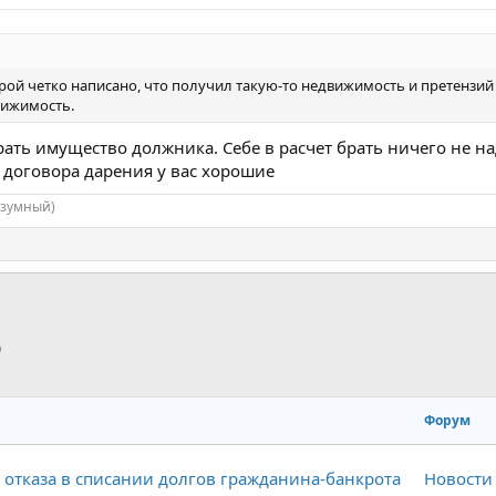
орой четко написано, что получил такую-то недвижимость и претензий 
вижимость.
ать имущество должника. Себе в расчет брать ничего не на
договора дарения у вас хорошие
азумный)
p
тронная почта
Ссылка
Форум
 отказа в списании долгов гражданина-банкрота
Новости 