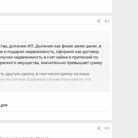
#2
ва, должник ИП. Должник как физик занял денег, в
вом и подарил недвижимость, оформил как договор
получил недвижимость в счет займа и претензий по
одаренного имущества, значительно превышает сумму
ыть другую сделку, в том числе сделку на иных
ну по логике. В данном случае получается, что
уция
#3