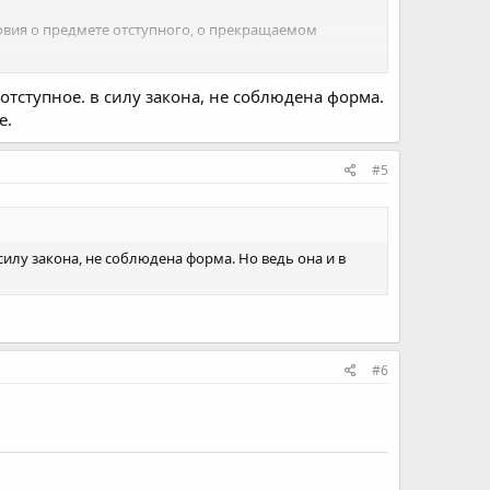
ловия о предмете отступного, о прекращаемом
 отступное. в силу закона, не соблюдена форма.
е.
#5
 силу закона, не соблюдена форма. Но ведь она и в
#6