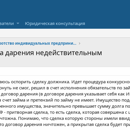
ватели
Юридическая консультация
Банкротство индивидуальных предпринимателей (ИП)
а дарения недействительным
аюсь оспорить сделку должника. Идет процедура конкурсно
ернуть не смог, решил в счет исполнения обязательств по 
оговор дарения (в договоре дарения указывает себя как ИП
 счет займа и претензий по займу не имеет. Имущество пода
енного имущества, значительно превышает сумму долга по
 РФ - притворная сделка, то есть сделка, которая совершена 
чтожна. Понимаю, что сделка которую стороны имели ввиду (
что договор дарения ничтожен, а прикрытая сделка будет п