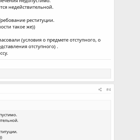
спечения недопустимо.
ется недействительной.
 Требование реституции.
ости такое же))
асовали (условия о предмете отступного, о
дставления отступного) .
ссу.
#4
пустимо.
ительной.
ституции.
))