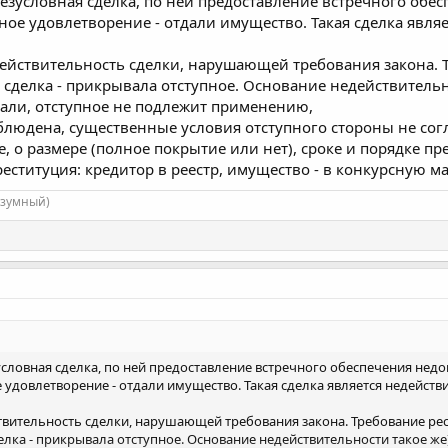
безусловная сделка, по ней предоставление встречного обе
чное удовлетворение - отдали имущество. Такая сделка явля
недействительность сделки, нарушающей требования закона.
 сделка - прикрывала отступное. Основание недействительн
али, отступное не подлежит применению,
блюдена, существенные условия отступного стороны не согл
 о размере (полное покрытие или нет), сроке и порядке пре
еституция: кредитор в реестр, имущество - в конкурсную ма
азумный)
условная сделка, по ней предоставление встречного обеспечения недо
е удовлетворение - отдали имущество. Такая сделка является недейств
ействительность сделки, нарушающей требования закона. Требование ре
елка - прикрывала отступное. Основание недействительности такое же