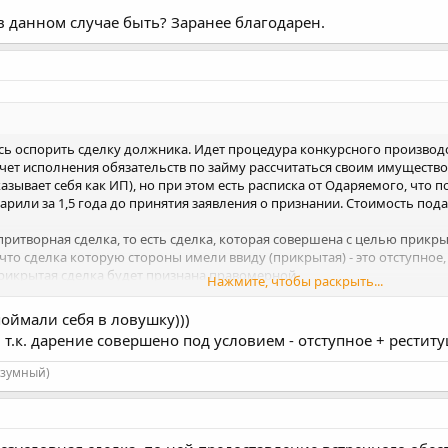
 в данном случае быть? Заранее благодарен.
ь оспорить сделку должника. Идет процедура конкурсного производст
 счет исполнения обязательств по займу рассчитаться своим имущест
азывает себя как ИП), но при этом есть расписка от Одаряемого, что 
арили за 1,5 года до принятия заявления о признании. Стоимость п
 - притворная сделка, то есть сделка, которая совершена с целью прикр
то сделка которую стороны имели ввиду (прикрытая) - это отступное, 
рикрытая сделка будет признана правомерной.
Нажмите, чтобы раскрыть...
данном случае быть? Заранее благодарен.
оймали себя в ловушку)))
 т.к. дарение совершено под условием - отступное + рестит
азумный)