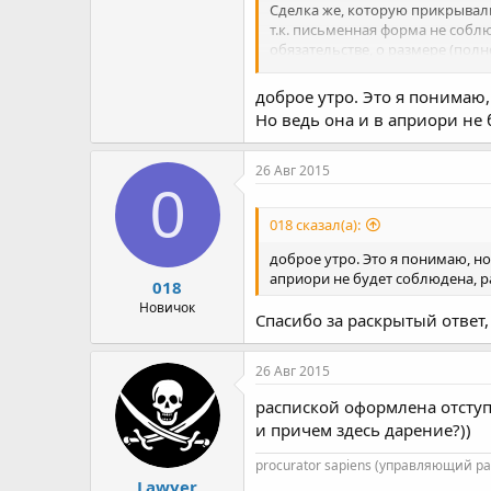
Сделка же, которую прикрывал
т.к. письменная форма не собл
обязательстве, о размере (полн
Таким образом, произойдет рест
доброе утро. Это я понимаю,
Но ведь она и в априори не
26 Авг 2015
0
018 сказал(а):
доброе утро. Это я понимаю, но
априори не будет соблюдена, р
018
Новичок
Спасибо за раскрытый ответ,
26 Авг 2015
распиской оформлена отступ
и причем здесь дарение?))
procurator sapiens (управляющий р
Lawyer