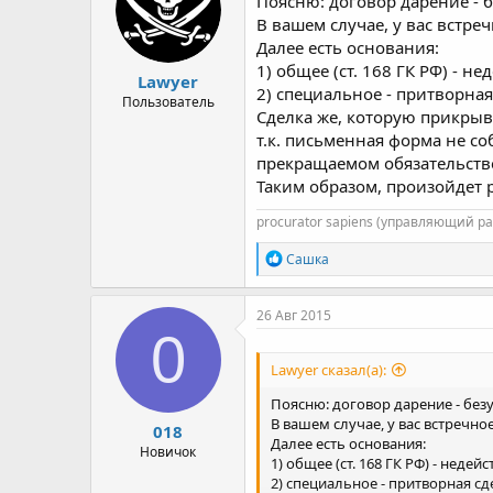
Поясню: договор дарение - 
В вашем случае, у вас встре
Далее есть основания:
1) общее (ст. 168 ГК РФ) - 
Lawyer
2) специальное - притворная
Пользователь
Сделка же, которую прикрыв
т.к. письменная форма не со
прекращаемом обязательстве,
Таким образом, произойдет р
procurator sapiens (управляющий р
Р
Сашка
е
а
к
26 Авг 2015
ц
0
и
и
Lawyer сказал(а):
:
Поясню: договор дарение - без
В вашем случае, у вас встречно
018
Далее есть основания:
Новичок
1) общее (ст. 168 ГК РФ) - нед
2) специальное - притворная сд