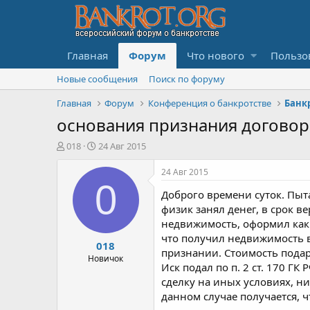
Главная
Форум
Что нового
Пользо
Новые сообщения
Поиск по форуму
Главная
Форум
Конференция о банкротстве
основания признания договор
А
Д
018
24 Авг 2015
в
а
т
т
24 Авг 2015
о
а
0
Доброго времени суток. Пыт
р
н
т
а
физик занял денег, в срок в
е
ч
недвижимость, оформил как д
м
а
что получил недвижимость в
018
ы
л
признании. Стоимость подар
а
Новичок
Иск подал по п. 2 ст. 170 ГК
сделку на иных условиях, ни
данном случае получается, 