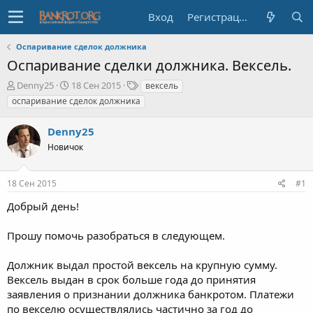
Вход
Регистрация
Оспаривание сделок должника
Оспаривание сделки должника. Вексель.
А
Д
Т
Denny25
18 Сен 2015
вексель
в
а
е
оспаривание сделок должника
т
т
г
о
а
и
Denny25
р
н
т
Новичок
а
е
ч
м
а
18 Сен 2015
#1
ы
л
а
Добрый день!
Прошу помочь разобраться в следующем.
Должник выдал простой вексель на крупную сумму.
Вексель выдан в срок больше года до принятия
заявления о признании должника банкротом. Платежи
по векселю осуществлялись частично за год до