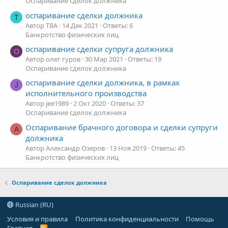
Оспаривание сделок должника
оспаривание сделки должника
Т
Автор ТВА
14 Дек 2021
Ответы: 6
Банкротство физических лиц
оспаривание сделки супруга должника
О
Автор олег гуров
30 Мар 2021
Ответы: 19
Оспаривание сделок должника
оспаривание сделки должника, в рамках
J
исполнительного производства
Автор jee1989
2 Окт 2020
Ответы: 37
Оспаривание сделок должника
Оспаривание брачного договора и сделки супруги
А
должника
Автор Александр Озеров
13 Ноя 2019
Ответы: 45
Банкротство физических лиц
Оспаривание сделок должника
Russian (RU)
Условия и правила
Политика конфиденциальности
Помощь
R