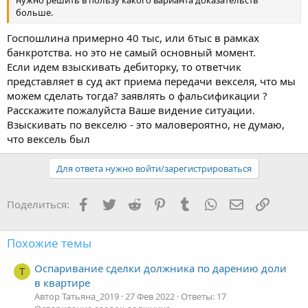
больше.
Госпошлина примерно 40 тыс, или 6тыс в рамках
банкротства. но это не самый основный момент.
Если идем взыскивать дебиторку, то ответчик
представляет в суд акт приема передачи векселя, что мы
можем сделать тогда? заявлять о фальсификации ?
Расскажите пожалуйста Ваше видение ситуации.
Взыскивать по векселю - это маловероятно, не думаю,
что вексель был
Для ответа нужно войти/зарегистрироваться
Facebook
Twitter
Reddit
Pinterest
Tumblr
WhatsApp
Электронная
Ссылка
Поделиться:
Похожие темы
Оспаривание сделки должника по дарению доли
Т
в квартире
Автор Татьяна_2019
27 Фев 2022
Ответы: 17