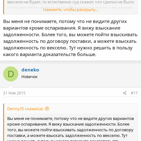
векселя не будет, то естественно суд скажет, что сделки не было
и пошлет лесом и тогда надо обращаться и иском о взыскании
Нажмите, чтобы раскрыть...
долга.
Вы меня не понимаете, потому что не видите других
вариантов кроме оспаривания. Я вижу взыскание
задолженности. Более того, вы можете пойти взыскивать
задолженность по договору поставки, а можете взыскать
задолженность по векселю. Тут нужно решить в пользу
какого варианта доказательств больше.
deneko
D
Новичок
21 Ноя 2015
#17
Denny25 сказал(а):
Вы меня не понимаете, потому что не видите других вариантов
кроме оспаривания. Я вижу взыскание задолженности. Более
того, вы можете пойти взыскивать задолженность по договору
поставки, а можете взыскать задолженность по векселю. Тут
нужно решить в пользу какого варианта доказательств