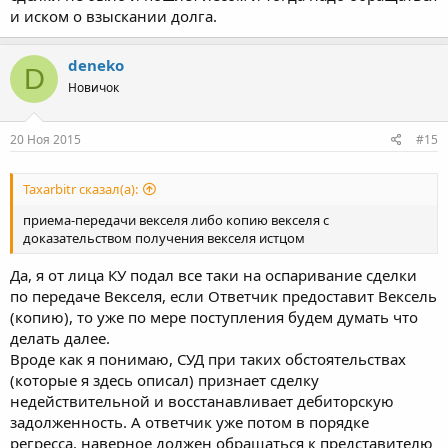
и иском о взыскании долга.
deneko
D
Новичок
20 Ноя 2015
#15
Taxarbitr сказал(а):
приема-передачи векселя либо копию векселя с
доказательством получения векселя истцом
Да, я от лица КУ подал все таки на оспаривание сделки
по передаче Векселя, если Ответчик предоставит Вексель
(копию), то уже по мере поступления будем думать что
делать далее.
Вроде как я понимаю, СУД при таких обстоятельствах
(которые я здесь описал) признает сделку
недействительной и восстанавливает дебиторскую
задолженность. А ответчик уже потом в порядке
регресса, наверное должен обращаться к представителю