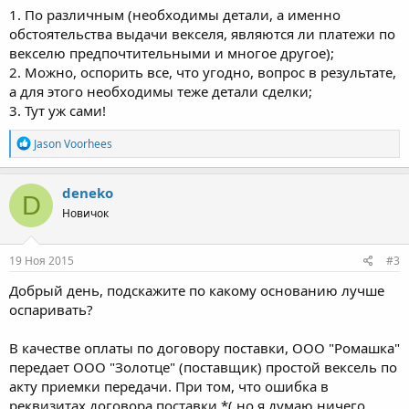
1. По различным (необходимы детали, а именно
обстоятельства выдачи векселя, являются ли платежи по
векселю предпочтительными и многое другое);
2. Можно, оспорить все, что угодно, вопрос в результате,
а для этого необходимы теже детали сделки;
3. Тут уж сами!
Р
Jason Voorhees
е
а
к
deneko
D
ц
Новичок
и
и
:
19 Ноя 2015
#3
Добрый день, подскажите по какому основанию лучше
оспаривать?
В качестве оплаты по договору поставки, ООО "Ромашка"
передает ООО "Золотце" (поставщик) простой вексель по
акту приемки передачи. При том, что ошибка в
реквизитах договора поставки *( но я думаю ничего