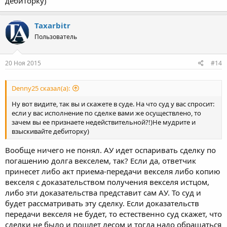
дебиторку)
Taxarbitr
Пользователь
20 Ноя 2015
#14
Denny25 сказал(а):
Ну вот видите, так вы и скажете в суде. На что суд у вас спросит:
если у вас исполнение по сделке вами же осуществлено, то
зачем вы ее признаете недействительной?!)Не мудрите и
взыскивайте дебиторку)
Вообще ничего не понял. АУ идет оспаривать сделку по
погашению долга векселем, так? Если да, ответчик
принесет либо акт приема-передачи векселя либо копию
векселя с доказательством получения векселя истцом,
либо эти доказательства представит сам АУ. То суд и
будет рассматривать эту сделку. Если доказательств
передачи векселя не будет, то естественно суд скажет, что
сделки не было и пошлет лесом и тогда надо обращаться