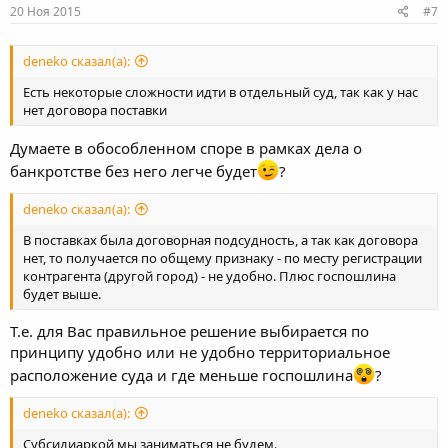
20 Ноя 2015
#7
deneko сказал(а):
Есть некоторые сложности идти в отдельный суд, так как у нас
нет договора поставки
Думаете в обособленном споре в рамках дела о
банкротстве без него легче будет
?
deneko сказал(а):
В поставках была договорная подсудность, а так как договора
нет, то получается по общему признаку - по месту регистрации
контрагента (другой город) - не удобно. Плюс госпошлина
будет выше.
Т.е. для Вас правильное решение выбирается по
принципу удобно или не удобно территориальное
расположение суда и где меньше госпошлина
?
deneko сказал(а):
Субсидиаркой мы заниматься не будем.