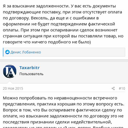
Я за взыскание задолженности. У вас есть документы
подтверждающие поставку, при этом отсутствует оплата
по договору. Вексель, да еще и с ошибками в
оформлении не будет подтверждением фактической
оплаты. При этом при оспаривании сделок возникнет
странная ситуация при которой вы поставляли товар, но
говорите что ничего подобного не было)
Р
Денис Лобаненко
е
а
к
Taxarbitr
ц
Пользователь
и
и
:
20 Ноя 2015
#10
Можно попробовать по неравноценности встречного
представления, практика хорошая по этому вопросу есть.
Вопрос в том, что Вы оспариваете фактически сделку по
оплате, но взыскание задолженности по договору это не
последствия признании сделки недействительной,
следовательно это отдельный иск, потом. Вообще никто