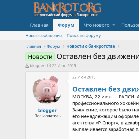
Главная
Форум
Что нового
Пользо
Новые сообщения
Поиск по форуму
Главная
Форум
Новости о банкротстве
Оставлен без движени
Новости
А
Д
blogger
22 Июн 2015
в
а
т
т
22 Июн 2015
о
а
Оставлен без дви
р
н
т
а
МОСКВА, 22 июн — РАПСИ. А
е
ч
профессионального хоккейно
м
а
Заявление, которое было на
blogger
ы
л
а
его ненадлежащим оформлени
Пользователь
агентства «Р-Спорт», в дека
выплачивается заработная п