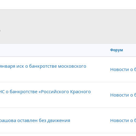
p
тронная почта
Ссылка
Форум
января иск о банкротстве московского
Новости о 
С о банкротстве «Российского Красного
Новости о 
драшова оставлен без движения
Новости о 