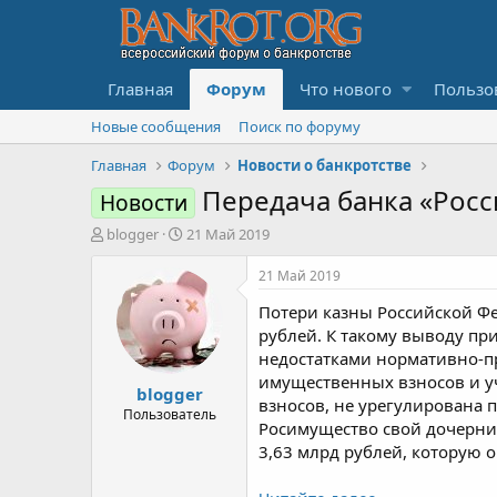
Главная
Форум
Что нового
Пользо
Новые сообщения
Поиск по форуму
Главная
Форум
Новости о банкротстве
Передача банка «Росс
Новости
А
Д
blogger
21 Май 2019
в
а
т
т
21 Май 2019
о
а
Потери казны Российской Фе
р
н
т
а
рублей. К такому выводу пр
е
ч
недостатками нормативно-п
м
а
имущественных взносов и уч
blogger
ы
л
взносов, не урегулирована 
а
Пользователь
Росимущество свой дочерний
3,63 млрд рублей, которую 