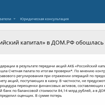
ватели
Юридическая консультация
ийский капитал» в ДОМ.РФ обошлась 
дерации в результате передачи акций АКБ «Российский кап
ишла Счетная палата по итогам проверки*. По мнению конт
равового регулирования при отражении операций по пред
ету акций, поступающих в казну. В частности, не предусм
процедура переоценки финансовых активов, составляющих ка
 банк по балансовой стоимости 84,14 млрд рублей, а в ДО
определил оценщик. В сумме потерь