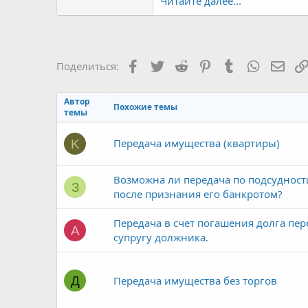
Читайте далее...
Facebook
Twitter
Reddit
Pinterest
Tumblr
WhatsAp
Элек
Поделиться:
Автор
Похожие темы
темы
Передача имущества (квартиры)
K
Возможна ли передача по подсудност
З
после признания его банкротом?
Передача в счет погашения долга пе
A
супругу должника.
Д
Передача имущества без торгов