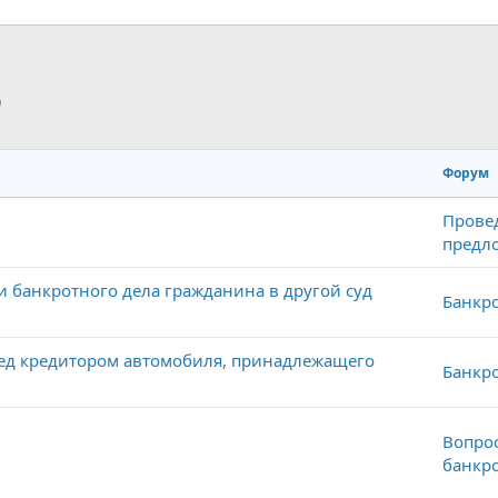
p
тронная почта
Ссылка
Форум
Прове
предл
и банкротного дела гражданина в другой суд
Банкро
ред кредитором автомобиля, принадлежащего
Банкро
Вопро
банкро