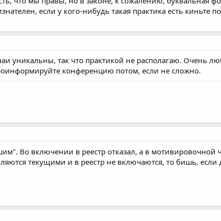
сть, что мы правы, но в законе, к сожалению, буквальная ф
знателен, если у кого-нибудь такая практика есть киньте 
аи уникальны, так что практикой не располагаю. Очень лю
проинформируйте конференцию потом, если не сложно.
им". Во включении в реестр отказал, а в мотивировочной ч
ляются текущими и в реестр не включаются, то бишь, если