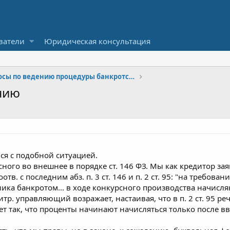
ватели
Юридическая консультация
Вопросы по ведению процедуры банкротства
нию
ся с подобной ситуацией.
ного во внешнее в порядке ст. 146 ФЗ. Мы как кредитор за
тв. с последним абз. п. 3 ст. 146 и п. 2 ст. 95: "на требова
ка банкротом... в ходе конкурсного производства начисля
битр. управляющий возражает, настаивая, что в п. 2 ст. 95 
ет так, что проценты начинают начисляться только после в