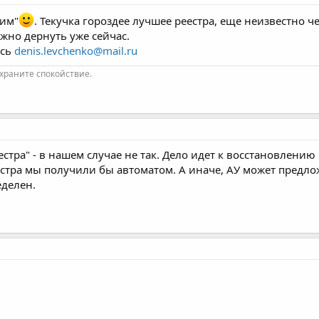
шим"
. Текучка гороздее лучшее реестра, еще неизвестно 
жно дернуть уже сейчас.
есь
denis.levchenko@mail.ru
 храните спокойствие.
естра" - в нашем случае не так. Дело идет к восстановлени
естра мы получили бы автоматом. А иначе, АУ может предло
еделен.