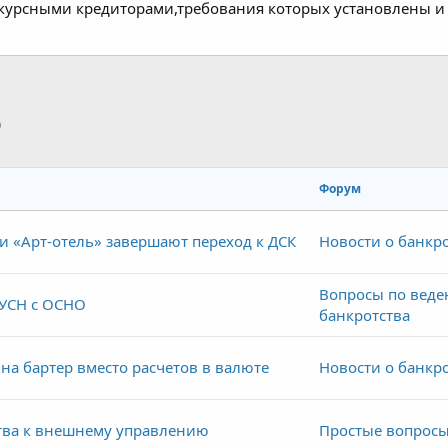
курсными кредиторами,требования которых установлены и 
p
тронная почта
Ссылка
Форум
и «Арт-отель» завершают переход к ДСК
Новости о банкр
Вопросы по вед
УСН с ОСНО
банкротства
а бартер вместо расчетов в валюте
Новости о банкр
тва к внешнему управлению
Простые вопросы