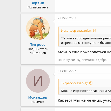
Фрэнк
Пользователь
28 Июл 2007
Искандер сказал(а):
"Текучка гороздее лучшее реест
из реестра мы получили бы авт
Тигресс
Подниматель
Можно еще пожаловаться на 
пингвинов
Наношу пользу, причиняю добро.
31 Июл 2007
И
Тигресс сказал(а):
Можно еще пожаловаться на АУ 
Искандер
Как это? Мы же не лицо, уча
Новичок