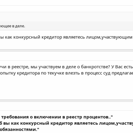
ующее в деле.
б вы как конкурсный кредитор являетесь лицом,участвующи
учи в реестре, мы участвуем в деле о банкротстве? У Вас ес
пытку кредитора по текучке влезть в процесс суд предлага
требования о включении в реестр процентов.."
Зоб вы как конкурсный кредитор являетесь лицом,участ
обязанностями."