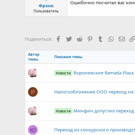
Ошибочно посчитал вас кон
Фрэнк
Пользователь
Facebook
Twitter
Reddit
Pinterest
Tumblr
WhatsAp
Элек
Поделиться:
Автор
Похожие темы
темы
Воронежские Ramada Plaza 
Новости
Налогообложение ООО переход на 
Р
Минфин допустил переход н
Новости
Переход из конкурсного производс
Ю