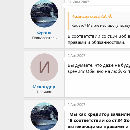
31 Июл 2007
Искандер сказал(а):
Как это? Мы же не лицо, участв
Фрэнк
В соответствии со ст.34 Зо
Пользователь
правами и обязанностями.
2 Авг 2007
И
Вы думаете, что даже не буд
зрения? Обычно на любую по
Искандер
Новичок
2 Авг 2007
"
Мы как кредитор заявили 
"В соответствии со ст.34 
вытекающими правами и 