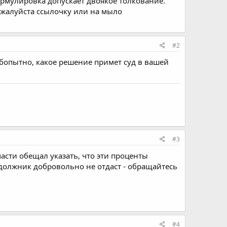
ормулировка допускает двоякое толкование.
пожалуйста ссылочку или на мыло
#2
бопытно, какое решение примет суд в вашей
#3
асти обещал указать, что эти проценты
 должник добровольно не отдаст - обращайтесь
#4