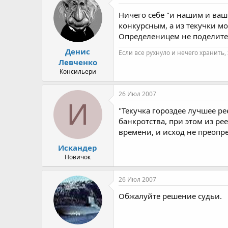
Ничего себе "и нашим и ва
конкурсным, а из текучки мо
Определеницем не поделит
Денис
Если все рухнуло и нечего хранить,
Левченко
Консильери
26 Июл 2007
И
"Текучка гороздее лучшее ре
банкротства, при этом из ре
времени, и исход не преопр
Искандер
Новичок
26 Июл 2007
Обжалуйте решение судьи.