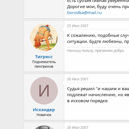
Есть субъективная уверенно
Дорогие мои, буду очень при
borodka@mail.ru
25 Июл 2007
К сожалению, подобные случ
ситуации. Будте любезны, 
Наношу пользу, причиняю добро.
Тигресс
Подниматель
пингвинов
26 Июл 2007
И
Судья решил "и нашим и ваш
подлежат начислению, но яв
в исковом порядке.
Искандер
Новичок
26 Июл 2007