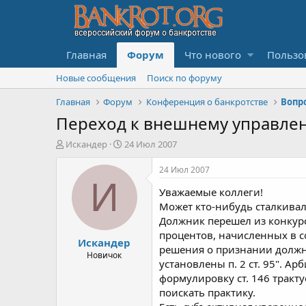
Главная
Форум
Что нового
Пользо
Новые сообщения
Поиск по форуму
Главная
Форум
Конференция о банкротстве
Переход к внешнему управле
А
Д
Искандер
24 Июл 2007
в
а
т
т
24 Июл 2007
о
а
И
Уважаемые коллеги!
р
н
т
а
Может кто-нибудь сталкивал
е
ч
Должник перешел из конкурс
м
а
процентов, начисленных в соо
Искандер
ы
л
решения о признании должни
а
Новичок
установлены п. 2 ст. 95". Ар
формулировку ст. 146 тракту
поискать практику.