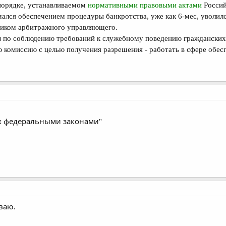
 порядке, устанавливаемом
нормативными правовыми актами
Россий
ался обеспечением процедуры банкротства, уже как 6-мес, уволил
ником арбитражного управляющего.
я
п
о соблюдению требований к служебному поведению гражданских
ю комиссию с целью получения разрешения - работать в сфере обес
ых федеральными законами"
ваю.