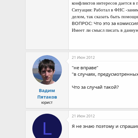
конфликтов интересов дается в
Ситуация: Работал в ФНС -заним
делом, так сказать быть помощ
ВОПРОС: Что это за комисси
Имеет ли смысл писать в данну
21 Июн 2012
"не вправе"
"в случаях, предусмотренн
Что за случай такой?
Вадим
Пятаков
юрист
21 Июн 2012
L
Я не знаю поэтому и спраши