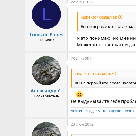
22 Июн 2012
L
inspektor сказал(а):
Вы не первый кто после нал
Louis de Funes
Я это понимаю, но мне ин
Новичок
Может кто совет какой дас
23 Июн 2012
inspektor сказал(а):
Вы не первый кто после налог
Александр С.
+1
Пользователь
Не выдумывайте себе проб
Arbiter - создаем "народную" прогр
23 Июн 2012