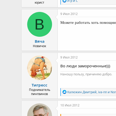
Р
И р и С
юрист
е
а
к
9 Июл 2012
ц
В
и
Можете работать хоть помощником
и
:
Вяча
Новичок
9 Июл 2012
Во люди замороченные)))
Наношу пользу, причиняю добро.
Тигресс
Подниматель
Р
Калюжин Дмитрий
,
iva-nn
и
Nor
пингвинов
е
а
к
10 Июл 2012
ц
и