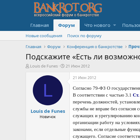
Главная
Форум
Что нового
Пользо
Новые сообщения
Поиск по форуму
Главная
Форум
Конференция о банкротстве
Проч
Подскажите «Есть ли возможно
А
Д
Louis de Funes
21 Июн 2012
в
а
т
т
21 Июн 2012
о
а
L
р
н
Согласно 79-ФЗ О государствен
т
а
В соответствии с частью 3.1
Ст.
е
ч
перечень должностей, установ
м
а
службы не вправе без согласия
Louis de Funes
ы
л
служащих и урегулированию кон
а
Новичок
организации работу на условия
законами, если отдельные функ
служащего. Согласие соответс