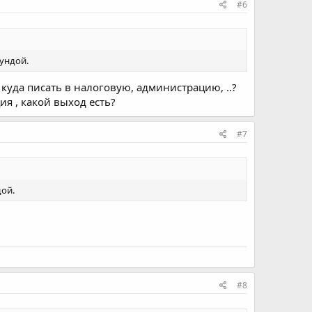
#6
ундой.
 куда писать в налоговую, администрацию, ..?
я , какой выход есть?​
#7
дой.
#8