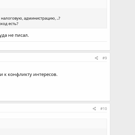
 налоговую, администрацию, ..?​
ход есть?​
уда не писал.
#9
и к конфликту интересов.
#10