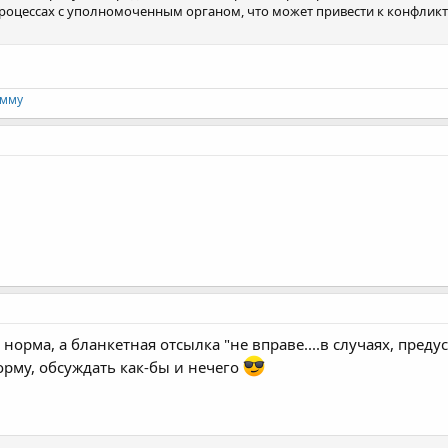
процессах с уполномоченным органом, что может привести к конфликт
амму
норма, а бланкетная отсылка "не вправе....в случаях, пре
орму, обсуждать как-бы и нечего