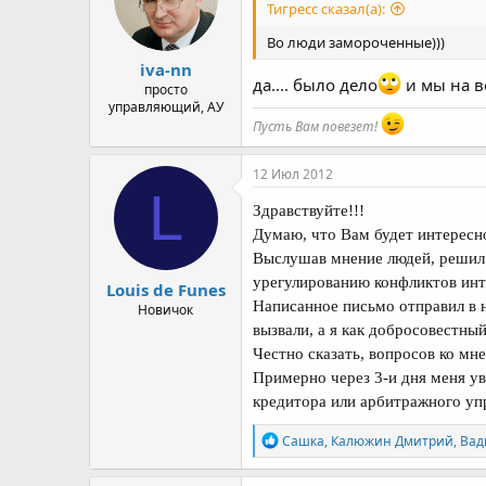
и
Тигресс сказал(а):
:
Во люди замороченные)))
iva-nn
да.... было дело
и мы на во
просто
управляющий, АУ
Пусть Вам повезет!
12 Июл 2012
L
Здравствуйте!!!
Думаю, что Вам будет интересн
Выслушав мнение людей, решил
урегулированию конфликтов инт
Louis de Funes
Написанное письмо отправил в н
Новичок
вызвали, а я как добросовестны
Честно сказать, вопросов ко мне
Примерно через 3-и дня меня ув
кредитора или арбитражного уп
Р
Сашка
,
Калюжин Дмитрий
,
Вад
е
а