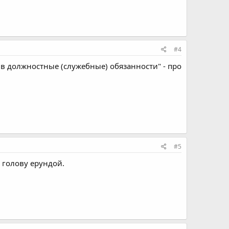
#4
в должностные (служебные) обязанности" - про
#5
 голову ерундой.