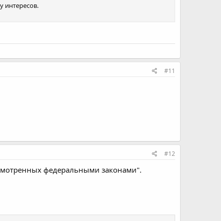
у интересов.
#11
#12
дусмотренных федеральными законами".