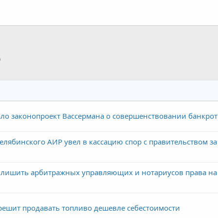
p
тронная почта
Ссылка
ло законопроект Вассермана о совершенствовании банкрот
ябинского АИР увел в кассацию спор с правительством за
 лишить арбитражных управляющих и нотариусов права на
ешит продавать топливо дешевле себестоимости