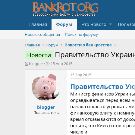
Главная
Форум
Что нового
Пользо
Новые сообщения
Поиск по форуму
Главная
Форум
Новости о банкротстве
Правительство Украи
Новости
А
Д
blogger
15 Апр 2015
в
а
т
т
15 Апр 2015
о
а
Правительство Ук
р
н
т
а
Министр финансов Украины Н
е
ч
оправдываться перед всем м
м
а
начала открыто угрожать м
blogger
ы
л
а
финансовую элиту к немину
Пользователь
время отказываются от дохо
понять, что Киев готов к ре
числе и