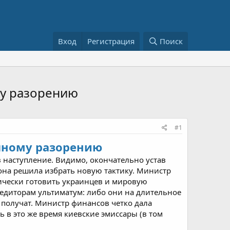
Вход
Регистрация
Поиск
му разорению
#1
олному разорению
 наступление. Видимо, окончательно устав
она решила избрать новую тактику. Министр
ически готовить украинцев и мировую
едиторам ультиматум: либо они на длительное
 получат. Министр финансов четко дала
ь в это же время киевские эмиссары (в том