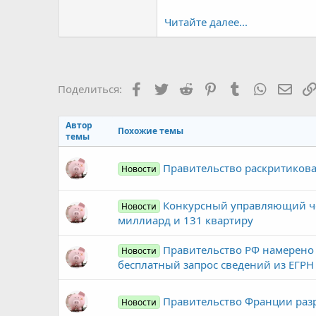
Читайте далее...
Facebook
Twitter
Reddit
Pinterest
Tumblr
WhatsAp
Элек
Поделиться:
Автор
Похожие темы
темы
Правительство раскритикова
Новости
Конкурсный управляющий чел
Новости
миллиард и 131 квартиру
Правительство РФ намерено
Новости
бесплатный запрос сведений из ЕГРН
Правительство Франции разр
Новости