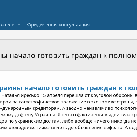
ватели
Юридическая консультация
ны начало готовить граждан к полно
раины начало готовить граждан к п
аталья Яресько 15 апреля перешла от круговой обороны в
иром за катастрофическое положение в экономике страны, 
еждународным кредиторам. А заодно ненавязчиво психолог
емому дефолту Украины. Яресько фактически выдвинула кр
дов по украинским долгам, либо вообще ничего никогда не
зким «телодвижениям» вплоть до объявления дефолта. А вед