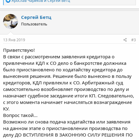
Ярослав Чариков
и
Сергей Бетц
е
а
к
Сергей Бетц
ц
Пользователь
и
и
:
13 Янв 2019
#3
Приветствую!
В связи с рассмотрением заявления кредитора о
привлечении КДЛ к СО дело о банкротстве должника
было приостановлено по ходатайству кредитора до
вынесения решения. Решение было вынесено в пользу
кредиторов, КДЛ привлекли к СО. Арбитражный суд
самостоятельно возобновляет производство по делу и
назначает судебное заседание итоги КП. Следовательно,
с этого момента начинает начисляться вознаграждение
КУ.
Вопрос такой...
Возможно ли снова подача ходатайства или заявления
на данном этапе о приостановлении производства по
делу ДО ВСТУПЛЕНИЯ В ЗАКОННУЮ СИЛУ РЕШЕНИЯ ПО