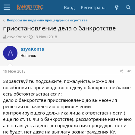
Вход
Регистрация
Вопросы по ведению процедуры банкротства
приостановление дела о банкротстве
А
Д
asyaKonta
19 Июн 2018
в
а
т
т
asyaKonta
A
о
а
Новичок
р
н
т
а
е
ч
19 Июн 2018
#1
м
а
ы
л
Здравствуйте. подскажите, пожалуйста, можно ли
а
возобновить производство по делу о банкротстве (какие
есть обстоятельства) если:
дело о банкротстве приостановлено до вынесения
решения по заявлению о привлечении
контролирующего должника лица к ответственности (
еще по ст. 10 ФЗ о банкротстве). рассмотрение назначено
аш на август, а денег до продолжения процедуры нет и
не будет, нет даже на выплату вознаграждения КУ.