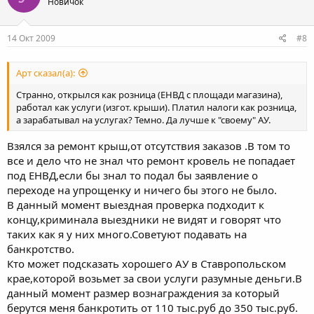
Новичок
14 Окт 2009
#8
Арт сказал(а):
Странно, открылся как розница (ЕНВД с площади магазина),
работал как услуги (изгот. крыши). Платил налоги как розница,
а зарабатывал на услугах? Темно. Да лучше к "своему" АУ.
Взялся за ремонт крыш,от отсутствия заказов .В том то
все и дело что не знал что ремонт кровель не попадает
под ЕНВД,если бы знал то подал бы заявление о
переходе на упрощенку и ничего бы этого не было.
В данный момент выездная проверка подходит к
концу,криминала выездники не видят и говорят что
таких как я у них много.Советуют подавать на
банкротство.
Кто может подсказать хорошего АУ в Ставропольском
крае,которой возьмет за свои услуги разумные деньги.В
данный момент размер вознаграждения за который
берутся меня банкротить от 110 тыс.руб до 350 тыс.руб.