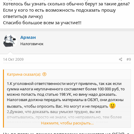
Хотелось бы узнать сколько обычно берут за такие дела?
Если у кого то есть возможность подсказать прошу
ответить(в личку)
Спасибо большое всем за участие!!!
Арман
Налоговичок
14 Окт 2009
#9
Катрина сказал(а):
1.К уголовной ответственности могут привлечь, так как если
сумма налога неуплаченного составляет более 100 000 руб, то
можно попасть под статью 198 УК, но вину надо доказать.
Налоговая должна передать материалы в ОБЭП, они должны
вызвать, чтобы опросить Вас. Но могут и не передать
2.Думаю, что доказать ваш умысел трудно, вы же
отчитывались, просто не знали, что неправильно, тем более
подали сами измененные декларации. Так что думаю,
Нажмите, чтобы раскрыть...
уголовной ответственности не будет. Проконсультируйтесь с
хорошими адвокатами.