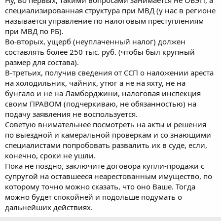
Ну, во первых, такими вопросами занимается не ОБЭП, а
3. По истечению трех месяцев после проверки налоговая
специализированная структура при МВД (у нас в регионе
должна подать иск в арбитражный суд на признание вас
называется управление по налоговым преступлениям
банкротом.
при МВД по РБ).
Во-вторых, ущерб (неуплаченный налог) должен
Ваш вопрос времени, процедура банкротства быстро не
составлять более 250 тыс. руб. (чтобы был крупный
заканчивается.
Удачи вам, всего вам наилучшего.
размер для состава).
В-третьих, получив сведения от ССП о наложении ареста
на холодильник, чайник, утюг а не на яхту, не на
бунгало и не на Ламборджини, налоговая инспекция
своим ПРАВОМ (подчеркиваю, не обязанностью) на
подачу заявления не воспользуется.
Советую внимательнее посмотреть на акты и решения
по выездной и камеральной проверкам и со знающими
специалистами попробовать развалить их в суде, если,
конечно, сроки не ушли.
Пока не поздно, заключите договора купли-продажи с
супругой на оставшееся неарестованным имущество, по
которому точно можно сказать, что оно Ваше. Тогда
можно будет спокойней и подольше подумать о
дальнейших действиях.