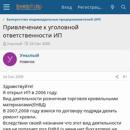
Вход
Регистрация
Банкротство индивидуальных предпринимателей (ИП)
Привлечение к уголовной
ответственности ИП
А
Д
Унылый
24 Сен 2009
в
а
т
т
Унылый
У
о
а
Новичок
р
н
т
а
е
ч
24 Сен 2009
#1
м
а
ы
л
Здравствуйте!
а
Я открыл ИП в 2006 году.
Вид деятельности розничная торговля кровельными
материалами(ЕНВД)
В 2007,2008 году взялся по договору подряда делать
ремонт кровли.
Вследствии своей незнания что этот вид деятельности
уже не попадает под ЕНВД (у меня нет бухгалтера) не