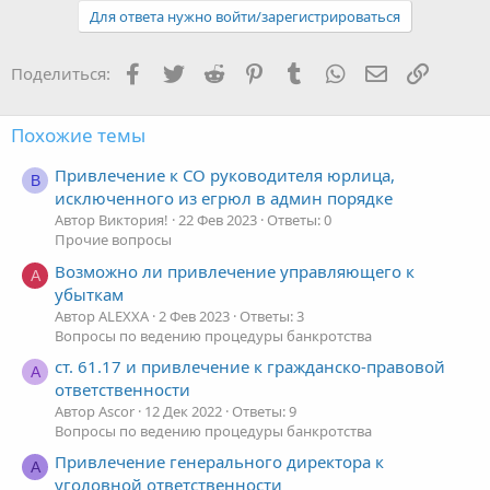
Для ответа нужно войти/зарегистрироваться
Facebook
Twitter
Reddit
Pinterest
Tumblr
WhatsApp
Электронная
Ссылка
Поделиться:
Похожие темы
Привлечение к СО руководителя юрлица,
В
исключенного из егрюл в админ порядке
Автор Виктория!
22 Фев 2023
Ответы: 0
Прочие вопросы
Возможно ли привлечение управляющего к
A
убыткам
Автор ALEXXA
2 Фев 2023
Ответы: 3
Вопросы по ведению процедуры банкротства
ст. 61.17 и привлечение к гражданско-правовой
A
ответственности
Автор Ascor
12 Дек 2022
Ответы: 9
Вопросы по ведению процедуры банкротства
Привлечение генерального директора к
А
уголовной ответственности