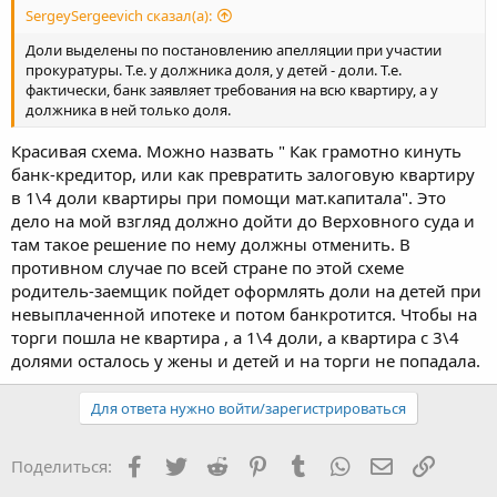
SergeySergeevich сказал(а):
Доли выделены по постановлению апелляции при участии
прокуратуры. Т.е. у должника доля, у детей - доли. Т.е.
фактически, банк заявляет требования на всю квартиру, а у
должника в ней только доля.
Красивая схема. Можно назвать " Как грамотно кинуть
банк-кредитор, или как превратить залоговую квартиру
в 1\4 доли квартиры при помощи мат.капитала". Это
дело на мой взгляд должно дойти до Верховного суда и
там такое решение по нему должны отменить. В
противном случае по всей стране по этой схеме
родитель-заемщик пойдет оформлять доли на детей при
невыплаченной ипотеке и потом банкротится. Чтобы на
торги пошла не квартира , а 1\4 доли, а квартира с 3\4
долями осталось у жены и детей и на торги не попадала.
Для ответа нужно войти/зарегистрироваться
Facebook
Twitter
Reddit
Pinterest
Tumblr
WhatsApp
Электронная
Ссылка
Поделиться: