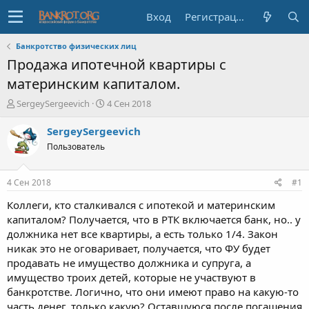
Вход
Регистрация
Банкротство физических лиц
Продажа ипотечной квартиры с
материнским капиталом.
А
Д
SergeySergeevich
4 Сен 2018
в
а
т
т
SergeySergeevich
о
а
Пользователь
р
н
т
а
е
ч
4 Сен 2018
#1
м
а
ы
л
Коллеги, кто сталкивался с ипотекой и материнским
а
капиталом? Получается, что в РТК включается банк, но.. у
должника нет все квартиры, а есть только 1/4. Закон
никак это не оговаривает, получается, что ФУ будет
продавать не имущество должника и супруга, а
имущество троих детей, которые не участвуют в
банкротстве. Логично, что они имеют право на какую-то
часть денег, только какую? Оставшуюся после погашения