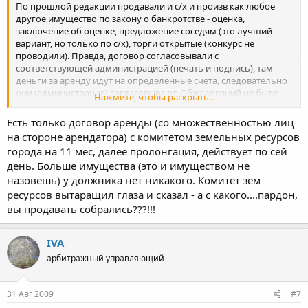
По прошлой редакции продавали и с/х и произв как любое
другое имущество по закону о банкротстве - оценка,
заключение об оценке, предложение соседям (это лучший
вариант, но только по с/х), торги открытые (конкурс не
проводили). Правда, договор согласовывали с
соответствующей администрацией (печать и подпись), там
деньги за аренду идут на определенные счета, следовательно
они (администрация) согласовывают. Обжалований не было,
Нажмите, чтобы раскрыть...
банкротные судьи принимали хорошо.
Есть только договор аренды (со множественностью лиц
на стороне арендатора) с комитетом земельных ресурсов
города на 11 мес, далее пролонгация, действует по сей
день. Больше имущества (это и имуществом не
назовешь) у должника нет никакого. Комитет зем
ресурсов вытаращил глаза и сказал - а с какого....пардон,
вы продавать собрались???!!!
IVA
арбитражный управляющий
31 Авг 2009
#7