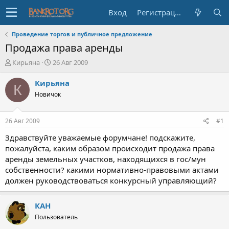
Вход
Регистрация
Проведение торгов и публичное предложение
Продажа права аренды
А
Д
Кирьяна
26 Авг 2009
в
а
т
т
Кирьяна
К
о
а
Новичок
р
н
т
а
е
ч
26 Авг 2009
#1
м
а
ы
л
Здравствуйте уважаемые форумчане! подскажите,
а
пожалуйста, каким образом происходит продажа права
аренды земельных участков, находящихся в гос/мун
собственности? какими нормативно-правовыми актами
должен руководствоваться конкурсный управляющий?
КАН
Пользователь