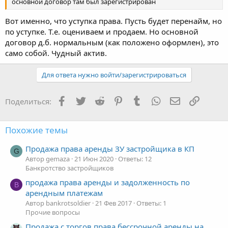
основной договор там был зарегистрирован
Вот именно, что уступка права. Пусть будет перенайм, но
по уступке. Т.е. оцениваем и продаем. Но основной
договор д.б. нормальным (как положено оформлен), это
само собой. Чудный актив.
Для ответа нужно войти/зарегистрироваться
Facebook
Twitter
Reddit
Pinterest
Tumblr
WhatsApp
Электронная
Ссылка
Поделиться:
Похожие темы
Продажа права аренды ЗУ застройщика в КП
G
Автор gemaza
21 Июн 2020
Ответы: 12
Банкротство застройщиков
продажа права аренды и задолженность по
B
арендным платежам
Автор bankrotsoldier
21 Фев 2017
Ответы: 1
Прочие вопросы
Продажа с торгов права бессрочной аренды на