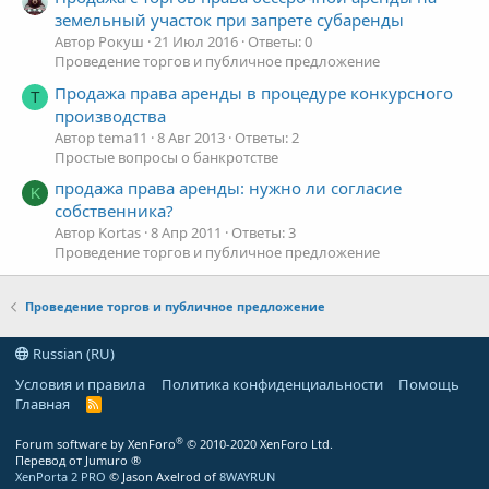
земельный участок при запрете субаренды
Автор Рокуш
21 Июл 2016
Ответы: 0
Проведение торгов и публичное предложение
Продажа права аренды в процедуре конкурсного
T
производства
Автор tema11
8 Авг 2013
Ответы: 2
Простые вопросы о банкротстве
продажа права аренды: нужно ли согласие
K
собственника?
Автор Kortas
8 Апр 2011
Ответы: 3
Проведение торгов и публичное предложение
Проведение торгов и публичное предложение
Russian (RU)
Условия и правила
Политика конфиденциальности
Помощь
Главная
R
S
S
®
Forum software by XenForo
© 2010-2020 XenForo Ltd.
Перевод от Jumuro ®
XenPorta 2 PRO
© Jason Axelrod of
8WAYRUN