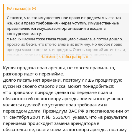
IVA сказал(а):
С такого, что это имущественное право и продаем мы его так
же, как и право требования - через уступку. Имущественные
права являются имуществом организации и входят в
конкурсную массу.
У нас ТУФАУФИ тоже глаза таращило сначала, а потом дошло.
просто их бесит, что кто-то влез в их вотчину. Но любое право
аренды можно оценить и продать. Очень хороший актив (если,
конечно, срок не истек и т.п.). И если, конечно, ничего не
Нажмите, чтобы раскрыть...
изменилось, но вроде как нет. Что там Дрейк молчит?
Купля-продажа прав аренды, не совсем правильно,
разговор идет о перенайме.
Долго писать нет времени, поэтому лишь процитирую
куски из своего старого иска, может понадобиться:
«По правовой природе сделка по передаче прав и
обязанностей по договору аренды земельного участка
является сделкой по уступке прав требования и
переводом долга. Президиум ВАС РФ в постановлении от
11 сентября 2001 г. №. 5536/01, указал, что «в результате
перенаема происходит замена арендатора в
обязательстве, возникшем из договора аренды, поэтому