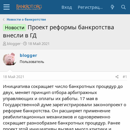
Вход
Регистрация
Новости о банкротстве
Проект реформы банкротства
Новости
внесли в ГД
А
Д
blogger
18 Май 2021
в
а
т
т
blogger
о
а
Пользователь
р
н
т
а
е
ч
18 Май 2021
#1
м
а
ы
л
Инициатива сокращает число банкротных процедур до
а
двух, меняет принцип отбора арбитражных
управляющих и оплаты их работы. 17 мая в
Государственной думе зарегистрировали законопроект о
реформе банкротства. Он расширяет применение
реабилитационных механизмов и одновременно
сокращает разнообразие банкротных процедур. Ранее
проект этой инициативы вызвал много критики и