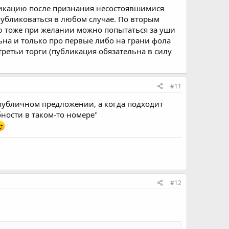
бликацию после признания несостоявшимися
я публиковаться в любом случае. По вторым
рую тоже при желании можно попытаться за уши
ьна и только про первые либо на грани фола
третьи торги (публикация обязательна в силу
#11
публичном предложении, а когда подходит
бности в таком-то номере"
#12