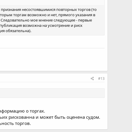
е признания несостоявшимися повторных торгов (то
 вторым торгам возможно и нет, прямого указания в
ь. Следовательно мое мнение следующее - первые
 (публикация возможна на усмотрение и риск
ия обязательна).
#13
нформацию о торгах.
тьих рискованна и может быть оценена судом.
ьность торгов.