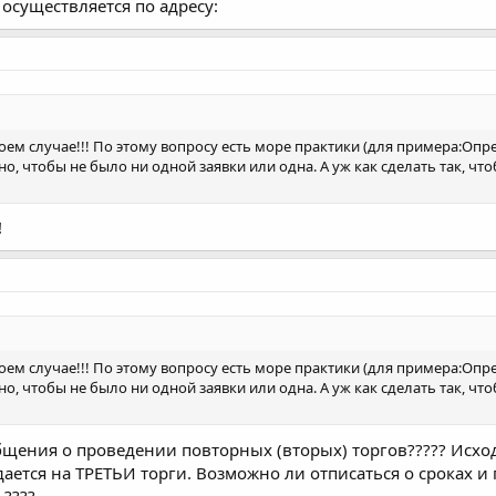
осуществляется по адресу:
коем случае!!! По этому вопросу есть море практики (для примера:Опред
о, чтобы не было ни одной заявки или одна. А уж как сделать так, чт
!
коем случае!!! По этому вопросу есть море практики (для примера:Опред
о, чтобы не было ни одной заявки или одна. А уж как сделать так, чт
бщения о проведении повторных (вторых) торгов????? Исходя
дается на ТРЕТЬИ торги. Возможно ли отписаться о сроках 
 ????