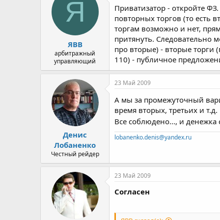
Я
Приватизатор - откройте ФЗ
повторных торгов (то есть в
торгам возможно и нет, прям
притянуть. Следовательно м
ЯВВ
про вторые) - вторые торги 
арбитражный
110) - публичное предложен
управляющий
23 Май 2009
А мы за промежуточный вар
время вторых, третьих и т.д
Все соблюдено..., и денежка
Денис
lobanenko.denis@yandex.ru
Лобаненко
Честный рейдер
23 Май 2009
Согласен