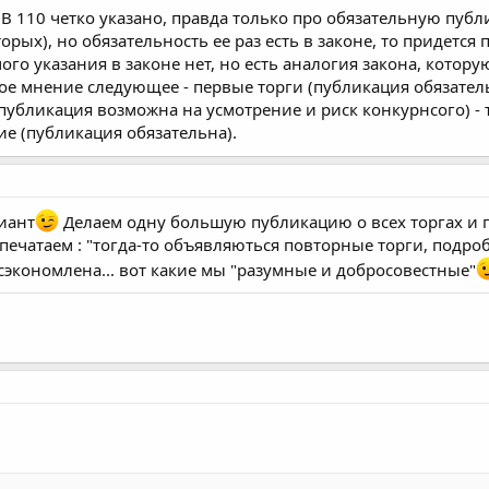
. В 110 четко указано, правда только про обязательную пу
торых), но обязательность ее раз есть в законе, то придетс
ого указания в законе нет, но есть аналогия закона, кото
ое мнение следующее - первые торги (публикация обязател
(публикация возможна на усмотрение и риск конкурнсого) - 
ие (публикация обязательна).
иант
Делаем одну большую публикацию о всех торгах и 
. печатаем : "тогда-то объявляються повторные торги, подро
 сэкономлена... вот какие мы "разумные и добросовестные"