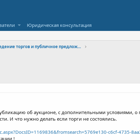
ватели
Юридическая консультация
Проведение торгов и публичное предложение
убликацию об аукционе, с дополнительными условиями, о п
ти. И что нужно делать если торги не состоялись.
oc.aspx?DocsID=1169836&fromsearch=5769e130-c6cf-4735-8aa
ации !