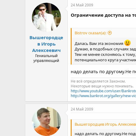
24 Май 2009
Ограничение доступа на т
Bistrov сказал(а):
Вышегородце
в Игорь
Далась Вам эта экономия
Думаю, в подобных случаях за
Алексеевич
Тем не менее склоняюсь к тому
Гениальный
потенциального круга участнико
управляющий
надо делать по другому.Не п
Не всё определяется Законом.
Некоторые вещи нужно понимать.
http://www.youtube.com/user/Bankrot
http://www.bankrot.org/gallery/new-vi
24 Май 2009
Вышегородцев Игорь Алексеевич
надо делать по другому.Не под