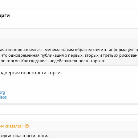
орги
дача несколько имная - минимальным образом светить информацию о 
, что одновременная публикация о первых, вторых и третьих рискован
в торгов. Как следтвие - недействительность торгов.
одвергая опастности торги.
org
deos
 сказал(а):
вергая опастности торги.