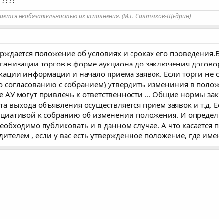
чается необязательностью их исполнения. (М.Е. Салтыков-Щедрин)
рждается положение об условиях и сроках его проведения.
рганизации торгов в форме аукциона до заключения догово
кации информации и начало приема заявок. Если торги не с
по согласованию с собранием) утвердить измениния в поло
е АУ могут привлечь к ответственности ... Общие нормы за
та выхода объявления осуществляется прием заявок и т.д. Е
ициативой к собранию об изменении положения. И определ
обходимо публиковать и в данном случае. А что касается 
ителем , если у вас есть утвержденное положение, где име