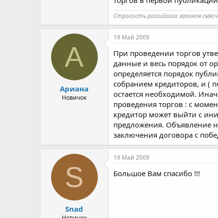
Строгость российских законов смяг
19 Май 2009
А
При проведении торгов утве
данные и весь порядок от о
определяется порядок публи
собранием кредиторов, и ( 
Ариана
остается необходимой. Инач
Новичок
проведения торгов : с момен
кредитор может выйти с ин
предложения. Объявление не
заключения договора с побед
19 Май 2009
S
Большое Вам спасибо !!!
Snad
Новичок