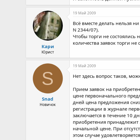
19 Май 2009
Всё вместе делать нельзя ни
N 2344/07).
Чтобы торги не состоялись н
количества заявок торги не с
Кари
Юрист
19 Май 2009
S
Нет здесь вопрос таков, мож
Прием заявок на приобретени
цене первоначального предл
Snad
дней цена предложения сниж
Новичок
регистрации в журнале перв
заключается в течение 10 дн
приобретения принадлежит 
начальной цене. При отсутс
этом случае удовлетворяетс