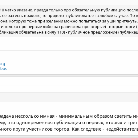
 110 четко указано, правда только про обязательную публикацию посл
ь ее раз есть в законе, то придется публиковаться в любом случае. По
закона, которую тоже при желании можно попытаться за уши притянут
 и только про первые либо на грани фола про вторые) - вторые торги
убликация обязательна в силу 110) - публичное предложение (публикац
org
deos
задача несколько имная - минимальным образом светить и
ому, что одновременная публикация о первых, вторых и тре
ого круга участников торгов. Как следтвие - недействител