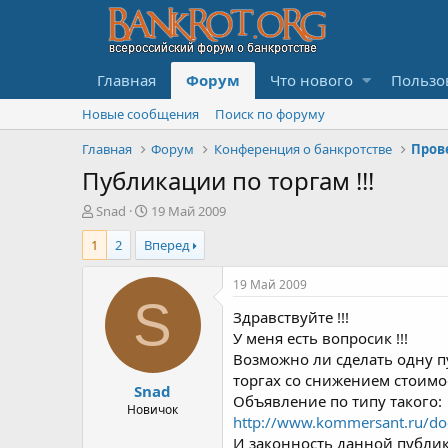
Главная
Форум
Что нового
Пользо
Новые сообщения
Поиск по форуму
Главная
Форум
Конференция о банкротстве
Публикации по торгам !!!
А
Д
Snad
19 Май 2009
в
а
1
2
Вперед
т
т
о
а
р
н
19 Май 2009
т
а
S
Здравствуйте !!!
е
ч
м
а
У меня есть вопросик !!!
ы
л
Возможно ли сделать одну п
а
торгах со снижением стоимос
Snad
Объявление по типу такого:
Новичок
http://www.kommersant.ru/d
И законность данной публик