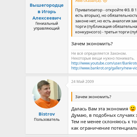
ЯВВ сказал(а):
Вышегородце
Приватизатор - откройте ФЗ. В
в Игорь
есть вторых), но обязательност
Алексеевич
законе нет, но есть аналогия 
Гениальный
торги (публикация обязательна
управляющий
конкурнсого) - третьи торги (п
Зачем экономить?
Не всё определяется Законом.
Некоторые вещи нужно понимать.
http://www.youtube.com/user/Bankrot
http://www.bankrot.org/gallery/new-vi
24 Май 2009
Зачем экономить?
Далась Вам эта экономия
Bistrov
Думаю, в подобных случаях 
Пользователь
Тем не менее склоняюсь к т
как ограничение потенциальн