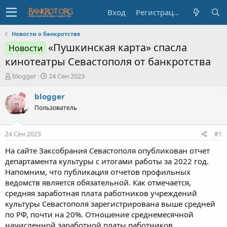
Вход
Регистрация
Новости о банкротстве
«Пушкинская карта» спасла
Новости
кинотеатры Севастополя от банкротства
А
Д
blogger
24 Сен 2023
в
а
т
т
blogger
о
а
Пользователь
р
н
т
а
е
ч
24 Сен 2023
#1
м
а
ы
л
На сайте Заксобрания Севастополя опубликован отчет
а
департамента культуры с итогами работы за 2022 год.
Напомним, что публикация отчетов профильных
ведомств является обязательной. Как отмечается,
средняя заработная плата работников учреждений
культуры Севастополя зарегистрирована выше средней
по РФ, почти на 20%. Отношение среднемесячной
начисленной заработной платы работников