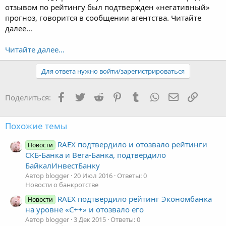
отзывом по рейтингу был подтвержден «негативный»
прогноз, говорится в сообщении агентства. Читайте
далее…
Читайте далее...
Для ответа нужно войти/зарегистрироваться
Facebook
Twitter
Reddit
Pinterest
Tumblr
WhatsApp
Электронная
Ссылка
Поделиться:
Похожие темы
RAEX подтвердило и отозвало рейтинги
Новости
СКБ-Банка и Вега-Банка, подтвердило
БайкалИнвестБанку
Автор blogger
20 Июл 2016
Ответы: 0
Новости о банкротстве
RAEX подтвердило рейтинг Экономбанка
Новости
на уровне «C++» и отозвало его
Автор blogger
3 Дек 2015
Ответы: 0