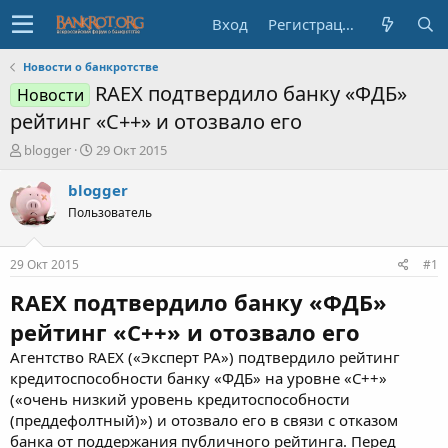
Вход
Регистрация
Новости о банкротстве
RAEX подтвердило банку «ФДБ»
Новости
рейтинг «С++» и отозвало его
А
Д
blogger
29 Окт 2015
в
а
т
т
blogger
о
а
Пользователь
р
н
т
а
е
ч
29 Окт 2015
#1
м
а
ы
л
RAEX подтвердило банку «ФДБ»
а
рейтинг «С++» и отозвало его
Агентство RAEX («Эксперт РА») подтвердило рейтинг
кредитоспособности банку «ФДБ» на уровне «С++»
(«очень низкий уровень кредитоспособности
(преддефолтный)») и отозвало его в связи с отказом
банка от поддержания публичного рейтинга. Перед