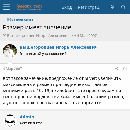
Вход
Регистрация
Обратная связь
Размер имеет значение
А
Д
Вышегородцев Игорь Алексеевич
4 Мар 2007
в
а
т
т
Вышегородцев Игорь Алексеевич
о
а
Гениальный управляющий
р
н
т
а
е
ч
4 Мар 2007
#1
м
а
ы
л
вот такое замечание/предложение от Silver: увеличить
а
максимальный размер присоединяемых файлов
минимум раз в 10. 19,5 килобайт - это просто курам на
смех, простой вордовский файл имеет больший размер,
я уж не говорю про сканированные картинки.
Admin
Administrator