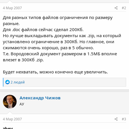
4 Мар 2007
#2
Для разных типов файлов ограничения по размеру
разные.
Для .doc файлов сейчас сделал 200Кб.
Но лучше выкладывать документы как .zip, на который
установлено ограничение в 300Кб. Но главное, они
сжимаются очень хорошо, раз в 5 обычно.
Т.е. Вородовский документ размером в 1.5МБ вполне
влезет в 300Кб .zip.
Будет нехватать, можно конечно еще увеличить.
Р
2 людей
е
а
к
Александр Чижов
ц
АУ
и
и
:
4 Мар 2007
#3
zhev