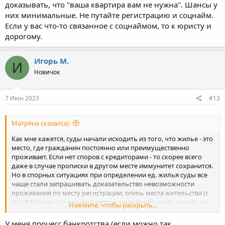
доказывать, что "ваша квартира вам не нужна". Шансы у
них минимальные. Не путайте регистрацию и соцнайм.
Если у вас что-то связанное с соцнаймом, то к юристу и
дорогому.
Игорь М.
И
Новичок
7 Июн 2023
#13
Матрёна сказал(а):
Как мне кажется, суды начали исходить из того, что жилье - это
место, где гражданин постоянно или преимущественно
проживает. Если нет споров с кредиторами - то скорее всего
даже в случае прописки в другом месте иммунитет сохранится.
Но в спорных ситуациях при определении ед. жилья суды все
чаще стали запрашивать доказательство невозможности
проживания по месту регистрации, опись места жительства (с
фу). В Москве суд недавно запрашивал вообще все, вплоть до
Нажмите, чтобы раскрыть...
того, к какой поликлинике прикреплен должник и куда дети
ходят в образовательное учреждение.
У меня процесс банкротства (если можно так