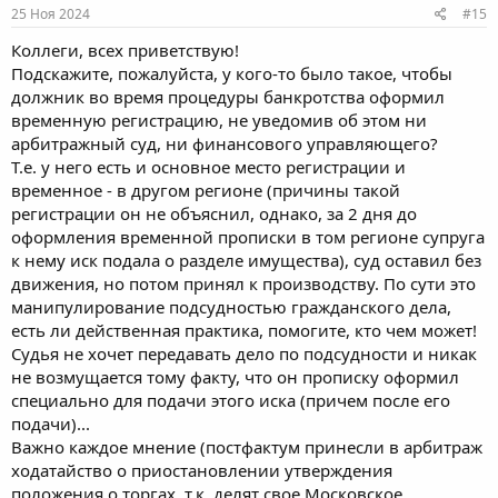
25 Ноя 2024
#15
Коллеги, всех приветствую!
Подскажите, пожалуйста, у кого-то было такое, чтобы
должник во время процедуры банкротства оформил
временную регистрацию, не уведомив об этом ни
арбитражный суд, ни финансового управляющего?
Т.е. у него есть и основное место регистрации и
временное - в другом регионе (причины такой
регистрации он не объяснил, однако, за 2 дня до
оформления временной прописки в том регионе супруга
к нему иск подала о разделе имущества), суд оставил без
движения, но потом принял к производству. По сути это
манипулирование подсудностью гражданского дела,
есть ли действенная практика, помогите, кто чем может!
Судья не хочет передавать дело по подсудности и никак
не возмущается тому факту, что он прописку оформил
специально для подачи этого иска (причем после его
подачи)...
Важно каждое мнение (постфактум принесли в арбитраж
ходатайство о приостановлении утверждения
положения о торгах, т.к. делят свое Московское