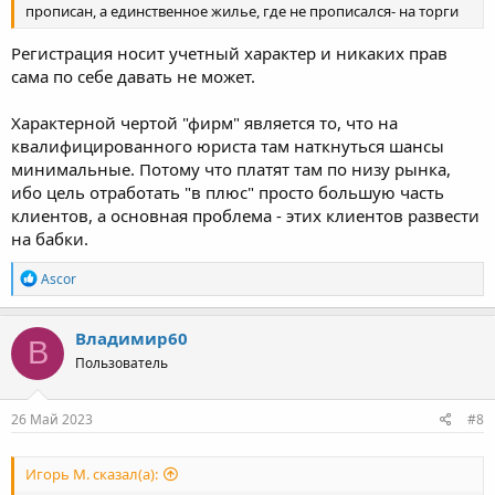
прописан, а единственное жилье, где не прописался- на торги
Регистрация носит учетный характер и никаких прав
сама по себе давать не может.
Характерной чертой "фирм" является то, что на
квалифицированного юриста там наткнуться шансы
минимальные. Потому что платят там по низу рынка,
ибо цель отработать "в плюс" просто большую часть
клиентов, а основная проблема - этих клиентов развести
на бабки.
Р
Ascor
е
а
к
Владимир60
В
ц
Пользователь
и
и
:
26 Май 2023
#8
Игорь М. сказал(а):