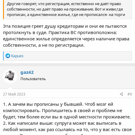
Другие говорят, что регистрация, естественно не даёт право
собственности, но даёт право на проживание. Вот и живи,где
прописан, а единственное жилье, где не прописался- на торги
Эта позиция греет душу кредиторам и они ее пытаются
протолкнуть в суде. Практика ВС противоположна:
единственное жилье определяется через наличие права
собственности, а не по регистрации.
Р
Kapues
е
а
к
gaz42
ц
Пользователь
и
и
:
27 Май 2023
#9
1. А зачем вы прописаны у бывшей. Чтоб мозг ей
компостировать. Пропишитесь в своей и проблем не
будет, тем более если вы в одной местности проживаете.
2. Как написали выше: супруга может вас выписать в
любой момент, как раз ссылаясь на то, что у вас есть свое