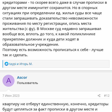
кредиторами - то скорее всего даже в случае прописки в
другом месте иммунитет сохранится. Но в спорных
ситуациях при определении ед. жилья суды все чаще
стали запрашивать доказательство невозможности
проживания по месту регистрации, опись места
жительства (с фу). В Москве суд недавно запрашивал
вообще все, вплоть до того, к какой поликлинике
прикреплен должник и куда дети ходят в
образовательное учреждение.
Поэтому есть возможность прописаться к себе - лучше
так и сделать.
Р
taypi
и
Игорь М.
е
а
к
Ascor
A
ц
Пользователь
и
и
:
7 Июн 2023
#12
квартиру не отберут единственную, конечно, кредиторы
будут цепляться за факт прописки в другом месте и