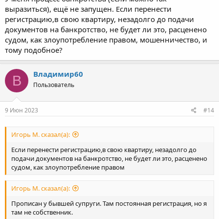
Поэтому есть возможность прописаться к себе - лучше так и
выразиться), ещё не запущен. Если перенести
сделать.
регистрацию,в свою квартиру, незадолго до подачи
документов на банкротство, не будет ли это, расценено
судом, как злоупотребление правом, мошенничество, и
тому подобное?
Владимир60
В
Пользователь
9 Июн 2023
#14
Игорь М. сказал(а):
Если перенести регистрацию,в свою квартиру, незадолго до
подачи документов на банкротство, не будет ли это, расценено
судом, как злоупотребление правом
Игорь М. сказал(а):
Прописан у бывшей супруги. Там постоянная регистрация, но я
там не собственник.