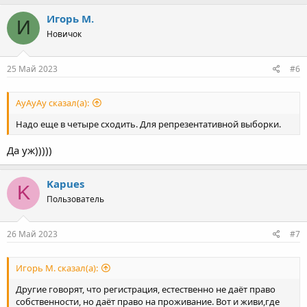
а
к
Игорь М.
И
ц
Новичок
и
и
:
25 Май 2023
#6
АуАуАу сказал(а):
Надо еще в четыре сходить. Для репрезентативной выборки.
Да уж)))))
Kapues
K
Пользователь
26 Май 2023
#7
Игорь М. сказал(а):
Другие говорят, что регистрация, естественно не даёт право
собственности, но даёт право на проживание. Вот и живи,где