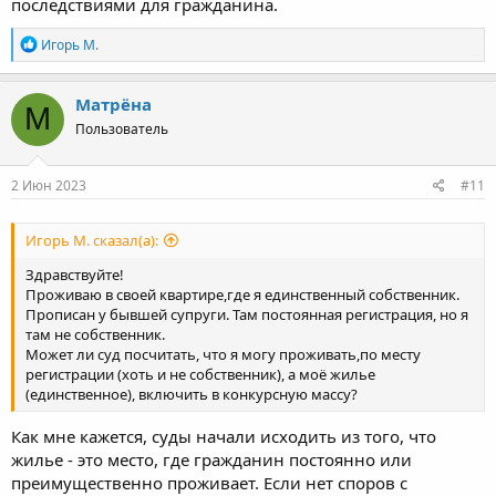
последствиями для гражданина.
Р
Игорь М.
е
а
к
Матрёна
М
ц
Пользователь
и
и
:
2 Июн 2023
#11
Игорь М. сказал(а):
Здравствуйте!
Проживаю в своей квартире,где я единственный собственник.
Прописан у бывшей супруги. Там постоянная регистрация, но я
там не собственник.
Может ли суд посчитать, что я могу проживать,по месту
регистрации (хоть и не собственник), а моё жилье
(единственное), включить в конкурсную массу?
Как мне кажется, суды начали исходить из того, что
жилье - это место, где гражданин постоянно или
преимущественно проживает. Если нет споров с