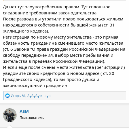
Да нет тут злоупотребления правом. Тут сплошное
следование требованиям законодательства.
После развода вы утратили право пользоваться жильем
находящегося в собственности бывшей жены (ст. 31
Жилищного кодекса).
Регистрация по новому месту жительства - это прямая
обязанность гражданина сменившего место жительства
(ст. 6 Закона "О праве граждан Российской Федерации на
свободу передвижения, выбор места пребывания и
жительства в пределах Российской Федерации).
И если еще после смены места жительства (регистрации)
уведомите своих кредиторов о новом адресе ( ст. 20
Гражданского кодекса), то вы просто душка и
законопослушный гражданин.
Р
Игорь М.
,
АуАуАу
и
taypi
е
а
к
AEM
ц
Пользователь
и
и
: