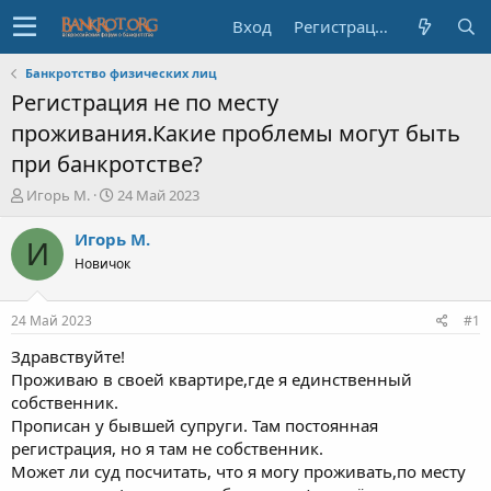
Вход
Регистрация
Банкротство физических лиц
Регистрация не по месту
проживания.Какие проблемы могут быть
при банкротстве?
А
Д
Игорь М.
24 Май 2023
в
а
т
т
Игорь М.
И
о
а
Новичок
р
н
т
а
е
ч
24 Май 2023
#1
м
а
ы
л
Здравствуйте!
а
Проживаю в своей квартире,где я единственный
собственник.
Прописан у бывшей супруги. Там постоянная
регистрация, но я там не собственник.
Может ли суд посчитать, что я могу проживать,по месту