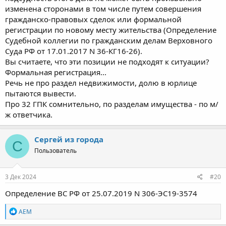
изменена сторонами в том числе путем совершения
гражданско-правовых сделок или формальной
регистрации по новому месту жительства (Определение
Судебной коллегии по гражданским делам Верховного
Суда РФ от 17.01.2017 N 36-КГ16-26).
Вы считаете, что эти позиции не подходят к ситуации?
Формальная регистрация...
Речь не про раздел недвижимости, долю в юрлице
пытаются вывести.
Про 32 ГПК сомнительно, по разделам имущества - по м/
ж ответчика.
Сергей из города
С
Пользователь
3 Дек 2024
#20
Определение ВС РФ от 25.07.2019 N 306-ЭС19-3574
Р
AEM
е