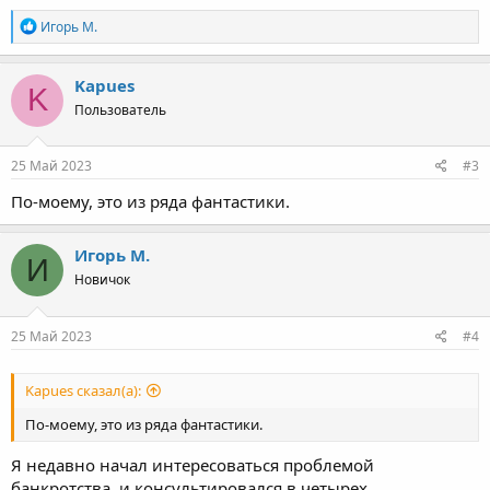
Р
Игорь М.
е
а
к
Kapues
K
ц
Пользователь
и
и
:
25 Май 2023
#3
По-моему, это из ряда фантастики.
Игорь М.
И
Новичок
25 Май 2023
#4
Kapues сказал(а):
По-моему, это из ряда фантастики.
Я недавно начал интересоваться проблемой
банкротства, и консультировался в четырех