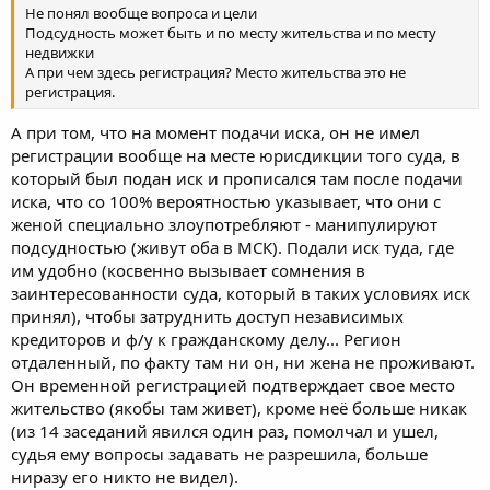
Не понял вообще вопроса и цели
Подсудность может быть и по месту жительства и по месту
недвижки
А при чем здесь регистрация? Место жительства это не
регистрация.
А при том, что на момент подачи иска, он не имел
регистрации вообще на месте юрисдикции того суда, в
который был подан иск и прописался там после подачи
иска, что со 100% вероятностью указывает, что они с
женой специально злоупотребляют - манипулируют
подсудностью (живут оба в МСК). Подали иск туда, где
им удобно (косвенно вызывает сомнения в
заинтересованности суда, который в таких условиях иск
принял), чтобы затруднить доступ независимых
кредиторов и ф/у к гражданскому делу... Регион
отдаленный, по факту там ни он, ни жена не проживают.
Он временной регистрацией подтверждает свое место
жительство (якобы там живет), кроме неё больше никак
(из 14 заседаний явился один раз, помолчал и ушел,
судья ему вопросы задавать не разрешила, больше
ниразу его никто не видел).