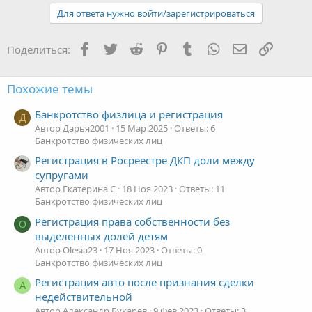
а
к
Для ответа нужно войти/зарегистрироваться
ц
и
и
Facebook
Twitter
Reddit
Pinterest
Tumblr
WhatsApp
Электронная
Ссылка
Поделиться:
:
Похожие темы
Банкротство физлица и регистрация
Д
Автор Дарья2001
15 Мар 2025
Ответы: 6
Банкротство физических лиц
Регистрация в Росреестре ДКП доли между
супругами
Автор Екатерина C
18 Ноя 2023
Ответы: 11
Банкротство физических лиц
Регистрация права собственности без
O
выделенных долей детям
Автор Olesia23
17 Ноя 2023
Ответы: 0
Банкротство физических лиц
Регистрация авто после признания сделки
А
недействительной
Автор Александр Букарев
9 Фев 2023
Ответы: 3