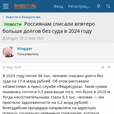
Вход
Регистрация
Новости о банкротстве
Россиянам списали впятеро
Новости
больше долгов без суда в 2024 году
А
Д
blogger
21 Мар 2025
в
а
т
т
blogger
о
а
Пользователь
р
н
т
а
е
ч
21 Мар 2025
#1
м
а
ы
л
В 2024 году почти 36 тыс. человек списали долги без
а
суда на 17,4 млрд рублей. Об этом рассказали
«Известиям» в пресс-службе «Федресурса». Такая сумма
оказалась почти в 5,5 раза выше того, что было в 2023-м.
Тогда несостоятельными стали 9,3 тыс. человек — им
простили задолженности на 3,2 млрд рублей.
Внесудебная процедура направлена на адресную
помощь социально уязвимым гражданам, которые