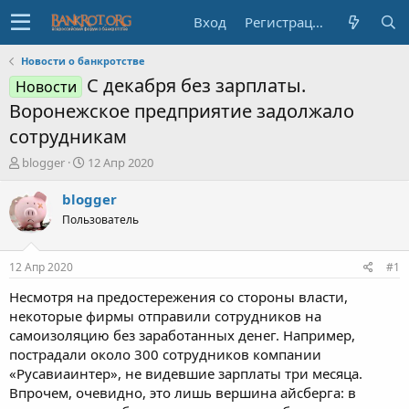
Вход
Регистрация
Новости о банкротстве
С декабря без зарплаты.
Новости
Воронежское предприятие задолжало
сотрудникам
А
Д
blogger
12 Апр 2020
в
а
т
т
blogger
о
а
Пользователь
р
н
т
а
е
ч
12 Апр 2020
#1
м
а
ы
л
Несмотря на предостережения со стороны власти,
а
некоторые фирмы отправили сотрудников на
самоизоляцию без заработанных денег. Например,
пострадали около 300 сотрудников компании
«Русавиаинтер», не видевшие зарплаты три месяца.
Впрочем, очевидно, это лишь вершина айсберга: в