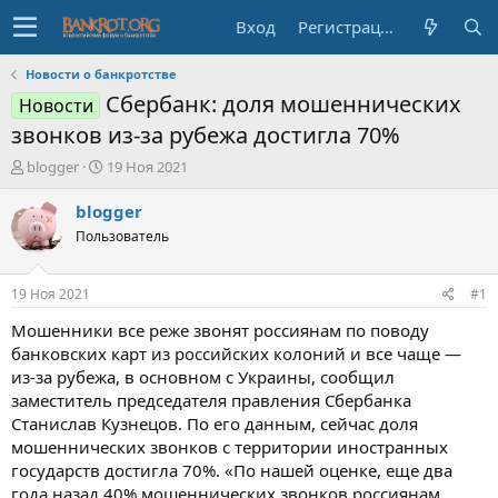
Вход
Регистрация
Новости о банкротстве
Сбербанк: доля мошеннических
Новости
звонков из-за рубежа достигла 70%
А
Д
blogger
19 Ноя 2021
в
а
т
т
blogger
о
а
Пользователь
р
н
т
а
е
ч
19 Ноя 2021
#1
м
а
ы
л
Мошенники все реже звонят россиянам по поводу
а
банковских карт из российских колоний и все чаще —
из-за рубежа, в основном с Украины, сообщил
заместитель председателя правления Сбербанка
Станислав Кузнецов. По его данным, сейчас доля
мошеннических звонков с территории иностранных
государств достигла 70%. «По нашей оценке, еще два
года назад 40% мошеннических звонков россиянам