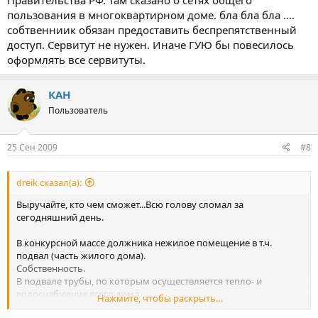
Правительства РФ. Там сказано о сетях общего
пользования в многоквартирном доме. бла бла бла ....
собтвенниик обязан предоставить беспрепятственный
доступ. Сервитут не нужен. Иначе ГУЮ бы повесилось
оформлять все сервитуты.
КАН
Пользователь
25 Сен 2009
#8
dreik сказал(а):
Выручайте, кто чем сможет...Всю голову сломал за
сегодняшний день.
В конкурсной массе должника нежилое помещение в т.ч.
подвал (часть жилого дома).
Собственность.
В подвале трубы, по которым осуществляется тепло- и
водоснабжение всего дома
Нажмите, чтобы раскрыть...
и запорная арматура (краны-вентили).