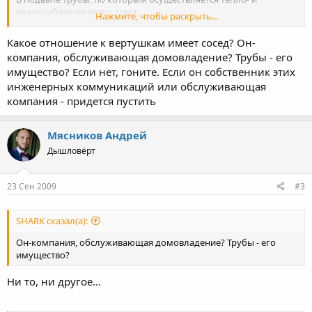
водоснабжение всего дома
Нажмите, чтобы раскрыть...
и запорная арматура (краны-вентили).
Собственник соседнего нежилого помещения в судебном
Какое отношение к вертушкам имеет сосед? Он-
порядке (СОЮ) требует установления сервитута -
компания, обслуживающая домовладение? Трубы - его
ограниченного права пользования нежилым
имущество? Если нет, гоните. Если он собственник этих
помещением(беспрепятсвенный доступ в подвал, дабы иметь
инженерных коммуникаций или обслуживающая
возможность вертушки крутить).
компания - придется пустить
Вопрос, как его послать помягче, но наверняка?
Мясников Андрей
Дышловёрт
23 Сен 2009
#3
SHARK сказал(а):
Он-компания, обслуживающая домовладение? Трубы - его
имущество?
Ни то, ни другое...