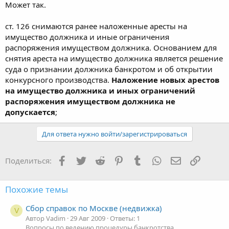
Собственник соседнего нежилого помещения в судебном
Может так.
порядке (СОЮ) требует установления сервитута -
ограниченного права пользования нежилым
ст. 126 снимаются ранее наложенные аресты на
помещением(беспрепятсвенный доступ в подвал, дабы иметь
имущество должника и иные ограничения
возможность вертушки крутить).
распоряжения имуществом должника. Основанием для
Вопрос, как его послать помягче, но наверняка?
снятия ареста на имущество должника является решение
суда о признании должника банкротом и об открытии
конкурсного производства.
Наложение новых арестов
на имущество должника и иных ограничений
распоряжения имуществом должника не
допускается
;
Для ответа нужно войти/зарегистрироваться
Facebook
Twitter
Reddit
Pinterest
Tumblr
WhatsApp
Электронная
Ссылка
Поделиться:
Похожие темы
Сбор справок по Москве (недвижка)
V
Автор Vadim
29 Авг 2009
Ответы: 1
Вопросы по ведению процедуры банкротства