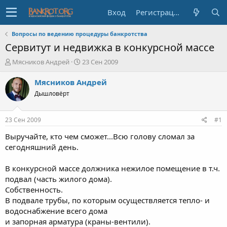
Вход
Регистрация
Вопросы по ведению процедуры банкротства
Сервитут и недвижка в конкурсной массе
А
Д
Мясников Андрей
23 Сен 2009
в
а
т
т
Мясников Андрей
о
а
Дышловёрт
р
н
т
а
е
ч
23 Сен 2009
#1
м
а
ы
л
Выручайте, кто чем сможет...Всю голову сломал за
а
сегодняшний день.
В конкурсной массе должника нежилое помещение в т.ч.
подвал (часть жилого дома).
Собственность.
В подвале трубы, по которым осуществляется тепло- и
водоснабжение всего дома
и запорная арматура (краны-вентили).