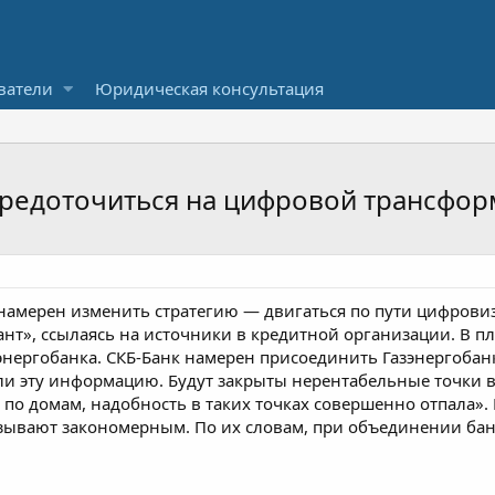
ватели
Юридическая консультация
средоточиться на цифровой трансфо
 намерен изменить стратегию — двигаться по пути цифрови
нт», ссылаясь на источники в кредитной организации. В п
зэнергобанка. СКБ-Банк намерен присоединить Газэнергобанк
ли эту информацию. Будут закрыты нерентабельные точки в 
ят по домам, надобность в таких точках совершенно отпала
ывают закономерным. По их словам, при объединении банко