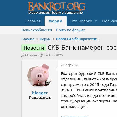
Главная
Форум
Что нового
Пользо
Новые сообщения
Поиск по форуму
Главная
Форум
Новости о банкротстве
СКБ-Банк намерен со
Новости
А
Д
blogger
29 Апр 2020
в
а
т
т
29 Апр 2020
о
а
Екатеринбургский СКБ-Банк
р
н
т
а
отделений, пишет «Коммерса
е
ч
санируемого с 2015 года Га
м
а
35%. В СКБ-Банке подтверди
blogger
ы
л
там: «Сейчас, когда все сид
а
Пользователь
трансформации эксперты наз
оптимизация,