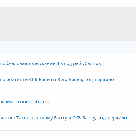
p
тронная почта
Ссылка
Б обжаловало взыскание 3 млрд руб убытков
ло рейтинги СКБ-Банка и Вега-Банка, подтвердило
акций Газэнергобанка
зиатско-Тихоокеанскому Банку и СКБ-Банку, подтвердило