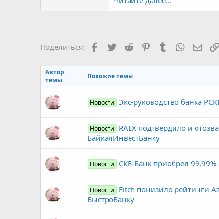
Читайте далее...
Facebook
Twitter
Reddit
Pinterest
Tumblr
WhatsAp
Элек
Поделиться:
Автор
Похожие темы
темы
Экс-руководство банка РСК
Новости
RAEX подтвердило и отозва
Новости
БайкалИнвестБанку
СКБ-Банк приобрел 99,99% 
Новости
Fitch понизило рейтинги А
Новости
БыстроБанку