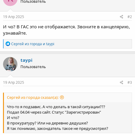
Пользователь
19 Апр 2025
#2
И чо? В ГАС это не отображается. Звоните в канцелярию,
узнавайте.
Р
Сергей из города
и
taypi
е
а
к
taypi
ц
Пользователь
и
и
:
19 Апр 2025
#3
Сергей из города сказал(а):
Что-то я подзавис. А что делать в такой ситуации???
Подал 04.04 через сайт. Статус "Зарегистрирован"
И что?
В прокуратуру? Или на деревню дедушке?
Я так понимаю, закондатель такое не предусмотрел?