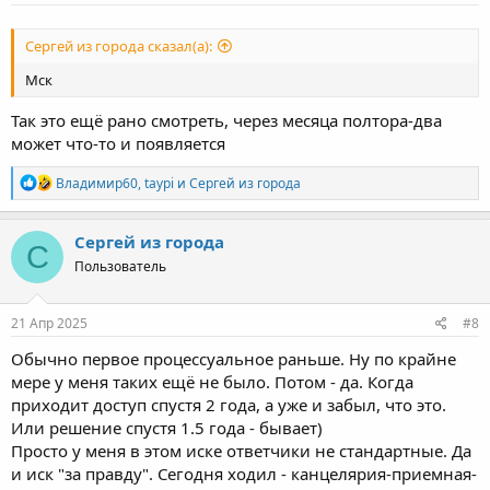
Сергей из города сказал(а):
Мск
Так это ещё рано смотреть, через месяца полтора-два
может что-то и появляется
Р
Владимир60
,
taypi
и
Сергей из города
е
а
к
Сергей из города
С
ц
Пользователь
и
и
:
21 Апр 2025
#8
Обычно первое процессуальное раньше. Ну по крайне
мере у меня таких ещё не было. Потом - да. Когда
приходит доступ спустя 2 года, а уже и забыл, что это.
Или решение спустя 1.5 года - бывает)
Просто у меня в этом иске ответчики не стандартные. Да
и иск "за правду". Сегодня ходил - канцелярия-приемная-