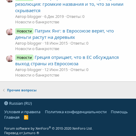
резолюция: громкие названия и то, что за ними
скрывается
Автор blogger
6 Дек 2019
Ответы: 0
Новости о банкротстве
Патрик Янг: в Евросоюзе верят, что
Новости
деньги растут на деревьях
Автор blogger
18 Июн 2015
Ответы: 0
Новости о банкротстве
Греция отрицает, что в ЕС обсуждался
Новости
выход страны из Евросоюза
Автор blogger
12 Июн 2015
Ответы: 0
Новости о банкротстве
Прочие вопросы
Russian (RU)
Условия и правила
Политика конфиденциальности
Помощь
Главная
R
S
S
®
Forum software by XenForo
© 2010-2020 XenForo Ltd.
Перевод от Jumuro ®