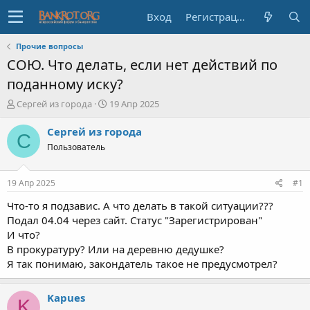
Вход
Регистрация
Прочие вопросы
СОЮ. Что делать, если нет действий по
поданному иску?
А
Д
Сергей из города
19 Апр 2025
в
а
т
т
Сергей из города
С
о
а
Пользователь
р
н
т
а
е
ч
19 Апр 2025
#1
м
а
ы
л
Что-то я подзавис. А что делать в такой ситуации???
а
Подал 04.04 через сайт. Статус "Зарегистрирован"
И что?
В прокуратуру? Или на деревню дедушке?
Я так понимаю, закондатель такое не предусмотрел?
Kapues
K