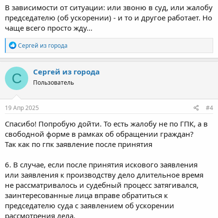
В зависимости от ситуации: или звоню в суд, или жалобу
председателю (об ускорении) - и то и другое работает. Но
чаще всего просто жду...
Р
Сергей из города
е
а
к
Сергей из города
С
ц
Пользователь
и
и
:
19 Апр 2025
#4
Спасибо! Попробую дойти. То есть жалобу не по ГПК, а в
свободной форме в рамках об обращении граждан?
Так как по гпк заявление после принятия
6. В случае, если после принятия искового заявления
или заявления к производству дело длительное время
не рассматривалось и судебный процесс затягивался,
заинтересованные лица вправе обратиться к
председателю суда с заявлением об ускорении
рассмотрения дела.