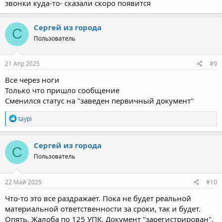
звонки куда-то- сказали скоро появится
Сергей из города
С
Пользователь
21 Апр 2025
#9
Все через ноги
Только что пришло сообщение
Сменился статус на "заведен первичный документ"
Р
taypi
е
а
к
Сергей из города
С
ц
Пользователь
и
и
:
22 Май 2025
#10
Что-то это все раздражает. Пока не будет реальной
материальной ответственности за сроки, так и будет.
Опять. Жалоба по 125 УПК. Документ "зарегистрирован".