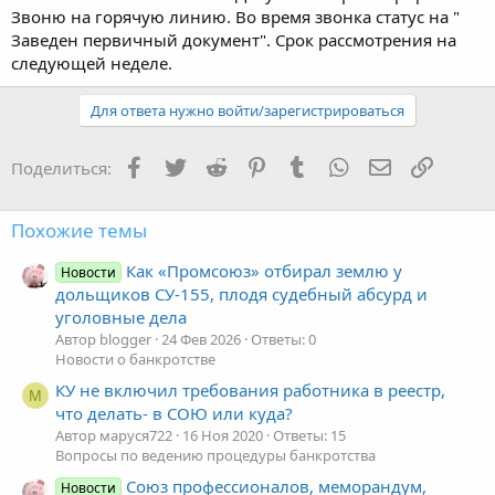
Звоню на горячую линию. Во время звонка статус на "
Заведен первичный документ". Срок рассмотрения на
следующей неделе.
Для ответа нужно войти/зарегистрироваться
Facebook
Twitter
Reddit
Pinterest
Tumblr
WhatsApp
Электронная
Ссылка
Поделиться:
Похожие темы
Как «Промсоюз» отбирал землю у
Новости
дольщиков СУ-155, плодя судебный абсурд и
уголовные дела
Автор blogger
24 Фев 2026
Ответы: 0
Новости о банкротстве
КУ не включил требования работника в реестр,
М
что делать- в СОЮ или куда?
Автор маруся722
16 Ноя 2020
Ответы: 15
Вопросы по ведению процедуры банкротства
Союз профессионалов, меморандум,
Новости