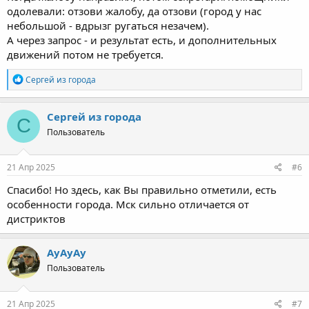
одолевали: отзови жалобу, да отзови (город у нас
небольшой - вдрызг ругаться незачем).
А через запрос - и результат есть, и дополнительных
движений потом не требуется.
Р
Сергей из города
е
а
к
Сергей из города
С
ц
Пользователь
и
и
:
21 Апр 2025
#6
Спасибо! Но здесь, как Вы правильно отметили, есть
особенности города. Мск сильно отличается от
дистриктов
АуАуАу
Пользователь
21 Апр 2025
#7