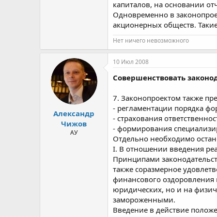
капиталов, на основании отч
Одновременно в законопроек
акционерных обществ. Такие
Нет ничего невозможного
10 Июл 2008
Совершенствовать законод
7. Законопроектом также пр
- регламентации порядка ф
Александр
- страхования ответственно
Чижов
- формирования специализир
АУ
Отдельно необходимо остано
I. В отношении введения р
Принципами законодательств
также соразмерное удовлетв
финансового оздоровления г
юридических, но и на физич
замороженными.
Введение в действие положе