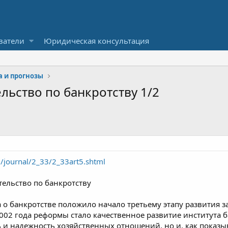
ватели
Юридическая консультация
а и прогнозы
ьство по банкротству 1/2
u/journal/2_33/2_33art5.shtml
ельство по банкротству
 о банкротстве положило начало третьему этапу развития з
02 года реформы стало качественное развитие института ба
 и надежность хозяйственных отношений, но и, как показ