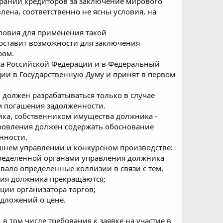
брании кредиторов за заключение мирового
лена, соответственно не ясны условия, на
словия для применения такой
оставит возможности для заключения
ром.
са Российской Федерации и в Федеральный
ции в Государственную Думу и принят в первом
 должен разрабатываться только в случае
м погашения задолженности.
ка, собственником имущества должника -
оровления должен содержать обоснование
нности.
ешнем управлении и конкурсном производстве:
ределенной органами управления должника
вало определенные коллизии в связи с тем,
ния должника прекращаются;
ции организатора торгов;
едложений о цене.
в том числе требования к заявке на участие в