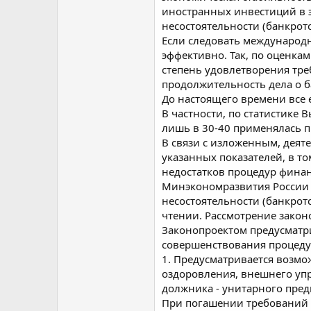
иностранных инвестиций в э
несостоятельности (банкрот
Если следовать международн
эффективно. Так, по оценкам
степень удовлетворения тре
продолжительность дела о б
До настоящего времени все 
В частности, по статистике 
лишь в 30-40 применялась п
В связи с изложенным, дея
указанных показателей, в т
недостатков процедур финан
Минэкономразвития России 
несостоятельности (банкрот
чтении. Рассмотрение закон
Законопроектом предусматр
совершенствования процеду
1. Предусматривается возм
оздоровления, внешнего уп
должника - унитарного пред
При погашении требований 