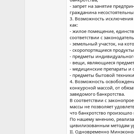
- запрет на занятие предпр
гражданина несостоятельны
3. Возможность исключения
как:
- жилое помещение, единств
соответствии с законодател
- земельный участок, на к
- скоропортящиеся продукты
- предметы индивидуального
- вещи, являющиеся предмет
- медицинские препараты и 
- предметы бытовой техники
4. Возможность освобожден
конкурсной массой, от обя
заведомого банкротства.
В соответствии с законопр
массы не позволяет удовлет
что банкротство произошло 
По нашему мнению, реализа
цивилизованным методам ур
II. Одновременно Минэконо