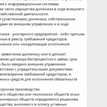
ания к информационным системам.
жа части имущества должника в ходе внешнего
зяйственной деятельности.
и (участниками) должника, собственником
цами во внешнем управлении и в ходе
ика - унитарного предприятия - либо третьим
ные в реестр требований кредиторов
полнение или ненадлежащее исполнение
 заявителем должнику или в депозит
виях договора беспроцентного займа, срок
й было введено внешнее управление.
етствии с учредительными документами
влетворение требований кредиторов, и
ных средств для исполнения обязательств
курсном производстве.
мого общества или нескольких обществ иных
ционерных обществ определяется решением
ества, вносимого в оплату уставных