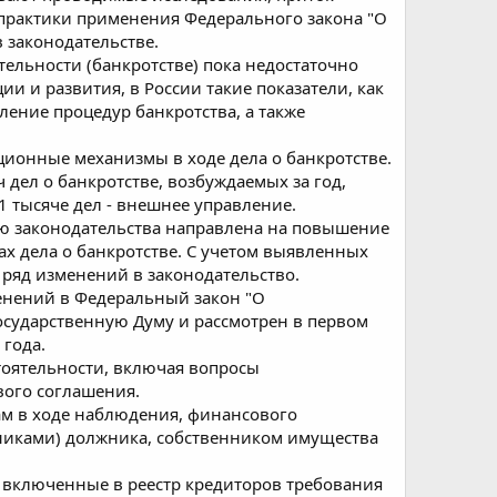
 практики применения Федерального закона "О
 законодательстве.
тельности (банкротстве) пока недостаточно
ии и развития, в России такие показатели, как
ление процедур банкротства, а также
ционные механизмы в ходе дела о банкротстве.
 дел о банкротстве, возбуждаемых за год,
1 тысяче дел - внешнее управление.
ю законодательства направлена на повышение
ах дела о банкротстве. С учетом выявленных
ряд изменений в законодательство.
енений в Федеральный закон "О
Государственную Думу и рассмотрен в первом
 года.
тоятельности, включая вопросы
вого соглашения.
ам в ходе наблюдения, финансового
тниками) должника, собственником имущества
 включенные в реестр кредиторов требования