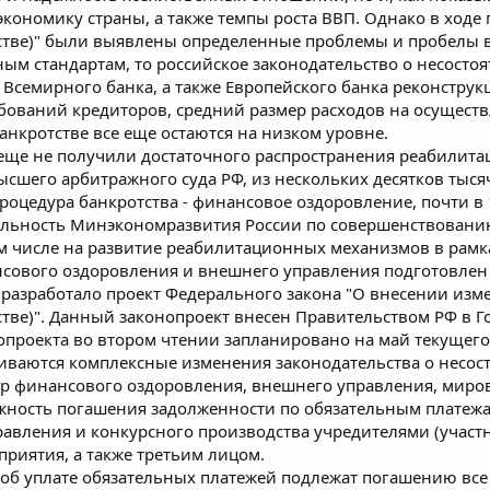
кономику страны, а также темпы роста ВВП. Однако в ходе
стве)" были выявлены определенные проблемы и пробелы в
ым стандартам, то российское законодательство о несостоя
 Всемирного банка, а также Европейского банка реконструкц
бований кредиторов, средний размер расходов на осуществ
анкротстве все еще остаются на низком уровне.
еще не получили достаточного распространения реабилита
Высшего арбитражного суда РФ, из нескольких десятков тысяч
роцедура банкротства - финансовое оздоровление, почти в 
тельность Минэкономразвития России по совершенствовани
ом числе на развитие реабилитационных механизмов в рамк
сового оздоровления и внешнего управления подготовлен 
разработало проект Федерального закона "О внесении изм
стве)". Данный законопроект внесен Правительством РФ в 
опроекта во втором чтении запланировано на май текущего
иваются комплексные изменения законодательства о несос
р финансового оздоровления, внешнего управления, миро
ожность погашения задолженности по обязательным платеж
равления и конкурсного производства учредителями (учас
приятия, а также третьим лицом.
об уплате обязательных платежей подлежат погашению все