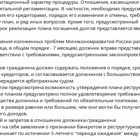
литационный характер процедуры. Отношения, касающиеся 
етальной регламентации. В частности, необходимо предус
ия его кредиторами, порядок его изменения и отмены, треб
 план, и ряд иных вопросов. Кроме того, предусмотренный
рок реализации плана погашения долгов представляется яв
шения изложенных проблем Минэкономразвития России разр
яца, в общем порядке - 7 месяцев) должник вправе предста
тветствии с требованиями, предусмотренными законопроек
ов гражданина должен содержать положения о порядке, сро
 кредиторов, и согласовывается должником с большинство
верждается арбитражным судом.
м предусмотрена возможность утверждения плана реструкт
сли планом предусмотрено полное удовлетворение требован
ества должника и требований по обязательным платежам, 
и в размере равном или большем, чем они могли бы получ
го доходов.
ий и запретов в отношении должника-гражданина:
у на себя заявления о признании банкротом и реструктуриз
озникает по истечении 5-летнего "периода ожидания" меж