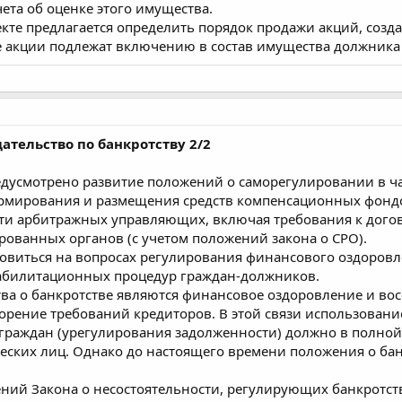
ета об оценке этого имущества.
те предлагается определить порядок продажи акций, созд
 акции подлежат включению в состав имущества должника 
ательство по банкротству 2/2
едусмотрено развитие положений о саморегулировании в ча
ормирования и размещения средств компенсационных фонд
сти арбитражных управляющих, включая требования к догов
ованных органов (с учетом положений закона о СРО).
виться на вопросах регулирования финансового оздоровле
еабилитационных процедур граждан-должников.
а о банкротстве являются финансовое оздоровление и вос
орение требований кредиторов. В этой связи использовани
раждан (урегулирования задолженности) должно в полной 
еских лиц. Однако до настоящего времени положения о ба
ний Закона о несостоятельности, регулирующих банкротст