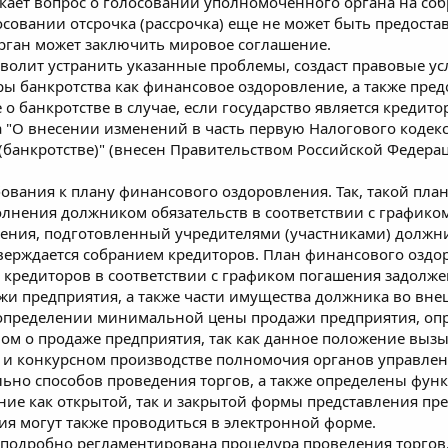
кает вопрос о голосовании уполномоченного органа на со
осовании отсрочка (рассрочка) еще не может быть предостав
ган может заключить мировое соглашение.
волит устранить указанные проблемы, создаст правовые у
ы банкротства как финансовое оздоровление, а также пред
о банкротстве в случае, если государство является кредито
 "О внесении изменений в часть первую Налогового кодек
 (банкротстве)" (внесен Правительством Российской Федера
бования к плану финансового оздоровления. Так, такой план
олнения должником обязательств в соответствии с графико
ения, подготовленный учредителями (участниками) должни
тверждается собранием кредиторов. План финансового озд
кредиторов в соответствии с графиком погашения задолже
ажи предприятия, а также части имущества должника во вн
 определении минимальной цены продажи предприятия, оп
ом о продаже предприятия, так как данное положение вызы
 и конкурсном производстве полномочия органов управле
льно способов проведения торгов, а также определены функ
ние как открытой, так и закрытой формы представления пр
ия могут также проводиться в электронной форме.
 подробно регламентирована процедура проведения торгов, 