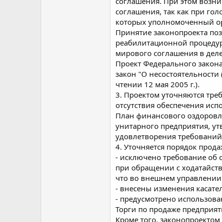
соглашения. При этом возни
соглашения, так как при гол
которых уполномоченный ор
Принятие законопроекта поз
реабилитационной процедур
мирового соглашения в деле 
Проект Федерального закона
закон "О несостоятельности
чтении 12 мая 2005 г.).
3. Проектом уточняются тре
отсутствия обеспечения исп
План финансового оздоровл
унитарного предприятия, у
удовлетворения требований 
4. Уточняется порядок прод
- исключено требование об
при обращении с ходатайств
что во внешнем управлении
- внесены изменения касате
- предусмотрено использова
Торги по продаже предприят
Кроме того, законопроектом