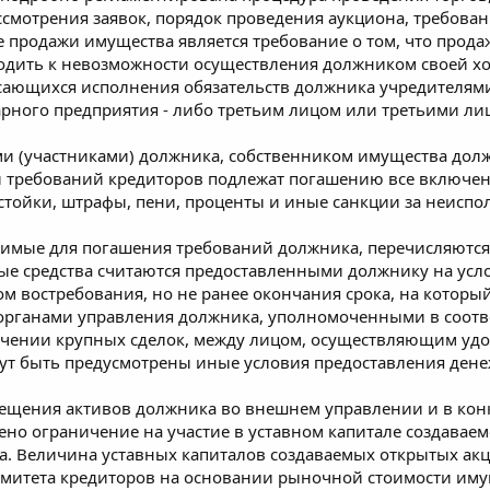
ассмотрения заявок, порядок проведения аукциона, требов
продажи имущества является требование о том, что прода
одить к невозможности осуществления должником своей хо
асающихся исполнения обязательств должника учредителям
рного предприятия - либо третьим лицом или третьими ли
 (участниками) должника, собственником имущества должн
 требований кредиторов подлежат погашению все включен
устойки, штрафы, пени, проценты и иные санкции за неис
димые для погашения требований должника, перечисляются
ые средства считаются предоставленными должнику на усло
м востребования, но не ранее окончания срока, на которы
рганами управления должника, уполномоченными в соотв
чении крупных сделок, между лицом, осуществляющим удо
 быть предусмотрены иные условия предоставления денеж
мещения активов должника во внешнем управлении и в кон
ено ограничение на участие в уставном капитале создавае
а. Величина уставных капиталов создаваемых открытых ак
омитета кредиторов на основании рыночной стоимости имущ