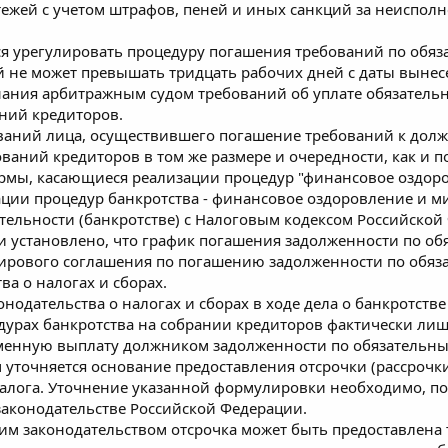
тежей с учетом штрафов, пеней и иных санкций за неиспол
я урегулировать процедуру погашения требований по обяз
й не может превышать тридцать рабочих дней с даты выне
знания арбитражным судом требований об уплате обязател
аний кредиторов.
ваний лица, осуществившего погашение требований к долж
ований кредиторов в том же размере и очередности, как и 
ормы, касающиеся реализации процедур "финансовое оздор
ации процедур банкротства - финансовое оздоровление и м
ятельности (банкротстве) с Налоговым кодексом Российской
и установлено, что график погашения задолженности по о
ирового соглашения по погашению задолженности по обяз
а о налогах и сборах.
одательства о налогах и сборах в ходе дела о банкротстве
едурах банкротства на собрании кредиторов фактически лиш
енную выплату должником задолженности по обязательны
 уточняется основание предоставления отсрочки (рассрочки)
лога. Уточнение указанной формулировки необходимо, пос
законодательстве Российской Федерации.
щим законодательством отсрочка может быть предоставлена