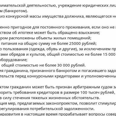
инимательской деятельностью, учреждение юридических лиц
м (банкротом).
 из конкурсной массы имущества должника, являющегося н
енно пригодное для постоянного проживания, если оно не я
ьством об ипотеке может быть обращено взыскание;
отором расположены объекты жилых помещений;
 питания на общую сумму не более 25000 рублей;
 пользования (одежда, обувь и другие), за исключением п
ами обрядов и культов, общей стоимостью не более 15 000
оборудование;
 общей стоимостью не более 30 000 рублей.
ия гражданина, признанного банкротом и погасившего зад
зательств перед конкурсными кредиторами и уполномоченн
оектом гражданин может быть признан арбитражным судом з
ворить требования кредиторов в размере 100 тысяч рублей,
в силу стечения тяжелых жизненных обстоятельств.
ция мер, предлагаемых законопроектом, позволит стимулир
егулирования потребительской задолженности.
мразвития в настоящее время прорабатывает вопросы сове