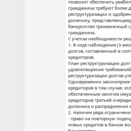
позволит обеспечить реаби
гражданина требуют более д
реструктуризации и одобрен
должнику, представляющему
банкротстве трехмесячный с
гражданина.
С учетом необходимости ре
1. В ходе наблюдения (3 мес
долгов, составленный в соо
кредиторов.
План реструктуризации долг
удовлетворение требований
реструктуризации долгов ут
Одновременно законопроекто
кредиторов в том случае, е
обеспеченным залогом имущ
кредиторов третьей очеред
должника и распределении е
2. Наличие ряда ограничен
- право на повторную подач
новых кредитов в банках в
банкротства;