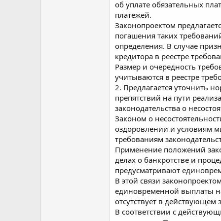
об уплате обязательных пла
платежей.
Законопроектом предлагаетс
погашения таких требовани
определения. В случае при
кредитора в реестре требов
Размер и очередность требо
учитываются в реестре треб
2. Предлагается уточнить н
препятствий на пути реализ
законодательства о несосто
Законом о несостоятельност
оздоровлении и условиям м
требованиям законодательств
Применение положений закон
делах о банкротстве и проц
предусматривают единоврем
В этой связи законопроектом
единовременной выплаты на
отсутствует в действующем 
В соответствии с действую