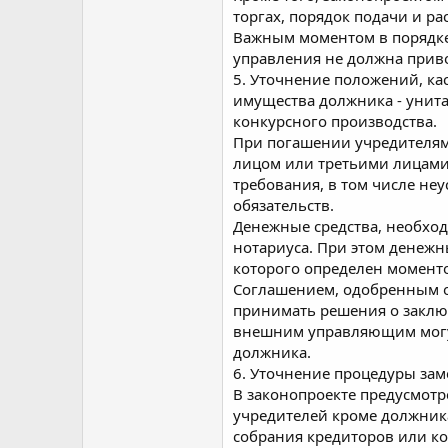
торгах, порядок подачи и р
Важным моментом в порядке 
управления не должна прив
5. Уточнение положений, к
имущества должника - унита
конкурсного производства.
При погашении учредителями
лицом или третьими лицами
требования, в том числе не
обязательств.
Денежные средства, необхо
нотариуса. При этом денежн
которого определен моменто
Соглашением, одобренным о
принимать решения о заклю
внешним управляющим могут
должника.
6. Уточнение процедуры за
В законопроекте предусмотр
учредителей кроме должник
собрания кредиторов или к