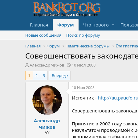
Главная
Форум
Что нового
Пользо
Новые сообщения
Поиск по форуму
Главная
Форум
Тематические форумы
Статистик
Совершенствовать законодател
А
Д
Александр Чижов
10 Июл 2008
в
а
1
2
3
Вперед
т
т
о
а
р
н
10 Июл 2008
т
а
Источник -
http://au.paucfo.r
е
ч
м
а
ы
л
Совершенствовать законодат
а
Александр
Принятие в 2002 году закона
Чижов
Результатом проводимой с 20
АУ
экономическая стабильность