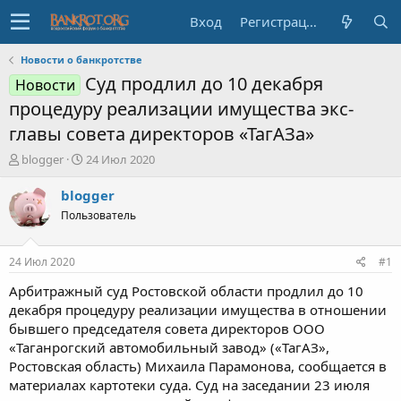
Вход
Регистрация
Новости о банкротстве
Суд продлил до 10 декабря
Новости
процедуру реализации имущества экс-
главы совета директоров «ТагАЗа»
А
Д
blogger
24 Июл 2020
в
а
т
т
blogger
о
а
Пользователь
р
н
т
а
е
ч
24 Июл 2020
#1
м
а
ы
л
Арбитражный суд Ростовской области продлил до 10
а
декабря процедуру реализации имущества в отношении
бывшего председателя совета директоров ООО
«Таганрогский автомобильный завод» («ТагАЗ»,
Ростовская область) Михаила Парамонова, сообщается в
материалах картотеки суда. Суд на заседании 23 июля