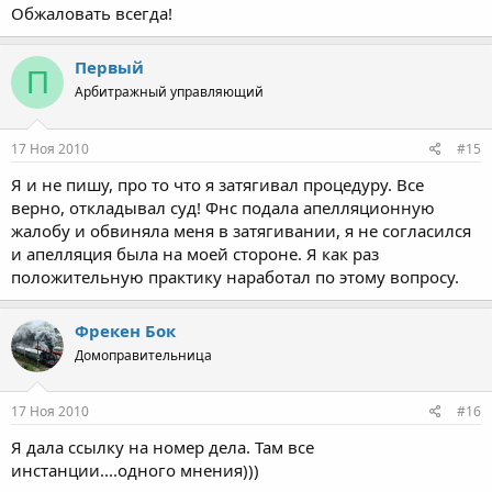
прекращения производства по делу. И да, регион Москва.
Обжаловать всегда!
P.S. И нигде, меня невозможно упрекнуть в затягивании
процедуры, хотя в период с январь по июнь 2010г. я ничего не
делал по процедуре )))
Первый
П
Арбитражный управляющий
17 Ноя 2010
#15
Я и не пишу, про то что я затягивал процедуру. Все
верно, откладывал суд! Фнс подала апелляционную
жалобу и обвиняла меня в затягивании, я не согласился
и апелляция была на моей стороне. Я как раз
положительную практику наработал по этому вопросу.
Фрекен Бок
Домоправительница
17 Ноя 2010
#16
Я дала ссылку на номер дела. Там все
инстанции....одного мнения)))