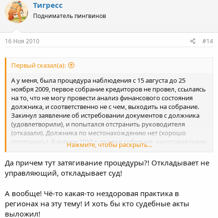
Тигресс
Подниматель пингвинов
16 Ноя 2010
#14
Первый сказал(а):
А у меня, была процедура наблюдения с 15 августа до 25
ноября 2009, первое собрание кредиторов не провел, ссылаясь
на то, что не могу провести анализ финансового состояния
должника, и соответственно не с чем, выходить на собрание.
Закинул заявление об истребовании документов с должника
(удовлетворили), и попытался отстранить руководителя
(отказали). Должника по местонахождению нет (хорошо
спрятались). В январе 2010 г. провел собрание, налоговая (един
Нажмите, чтобы раскрыть...
кредитор) проголосовала за конкурс. Однако, суд отказался
вводить конкурное производство ссылаясь на декабрьский
Да причем тут затягивание процедуры?! Откладывает не
пленум. ФНС ходатайствовала об отложении. В марте, я
управляющий, откладывает суд!
закинул заявление о прекращении производства по делу
ссылаясь на все тот же пленум. Однако, суд по ходатайству фнс
А вообще! Чё-то какая-то нездоровая практика в
постоянно откладывал судебные заседания. И наконец, в июне
2010г. суд прекратил производство по делу, а я в июле взыскал
регионах на эту тему! И хоть бы кто судебные акты
вознаграждение за период с августа 2009г. по июнь 2010г. (дата
выложил!