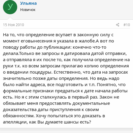
Ульяна
У
Новичок
15 Ноя 2010
#10
На то, что определение всупает в законную силу с
момент еговынесения я указала в жалобе.А вот по
поводу работы до публикации: конечно что-то
делала.Только ве запросы я датировала датой отправки,
а отправляла я их после то, как получила определение на
руки т.к. ко всем запросам прилагаю копию определения
о введении поцедуры. Естественно, что дата на запросах
значительно позже даты определения. Но ведь надо
было найти адреса, все подготовить и т.п. Понятно, что
формальные признаки предраться к дате начала работы
есть. Но я с этим сталкнулась в первый раз. Закон не
обязывает меня предоставлять документальные
доказательства даты приступления к своим
обязанностям. Хочу попытаться это доказать в
апелляции, как Вы думаете шансы есть?