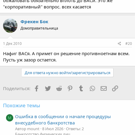
обжаловать обязательно вплоть до ВАСи. Это же
"корпоративный" вопрос. всех касается
Фрекен Бок
Домоправительница
1 Дек 2010
#20
Нафиг ВАСя. А примет он решение противноетнам всем.
Пусть уж зазор остается.
Для ответа нужно войти/зарегистрироваться
Facebook
Twitter
Reddit
Pinterest
Tumblr
WhatsApp
Электронная
Ссылка
Поделиться:
Похожие темы
Ошибка в сообщении о начале процедуры
M
внесудебного банкротства
Автор mount
8 Июл 2026
Ответы: 2
Банкротство физических лиц