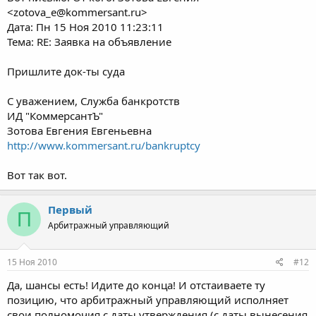
<
zotova_e@kommersant.ru
>
Дата: Пн 15 Ноя 2010 11:23:11
Тема: RE: Заявка на объявление
Пришлите док-ты суда
C уважением, Служба банкротств
ИД "КоммерсантЪ"
Зотова Евгения Евгеньевна
http://www.kommersant.ru/bankruptcy
Вот так вот.
Первый
П
Арбитражный управляющий
15 Ноя 2010
#12
Да, шансы есть! Идите до конца! И отстаиваете ту
позицию, что арбитражный управляющий исполняет
свои полномочия с даты утверждения (с даты вынесения