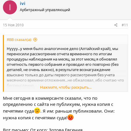
ivi
I
Арбитражный управляющий
15 Ноя 2010
#11
ЯВВ сказал(а):
Нуууу...у меня было аналогичное дело (Алтайский край), мы
переносили рассмотрение отчета временного по итогам
процедуры наблюдения на месяц, за этот месяц я обновлял
отчетность первого собрания и проводил его повторно (без
деталей, не очень важно), в результате вознаграждение
взыскано только до даты первого рассмотрения без учета
месячного времени отложения...не обжаловал, ибо считаю что
бессмысленно...
Нажмите, чтобы раскрыть...
А на месте заявителя темы стаскивал бы определение с сайта и
публиковался бы не дожидаясь бумажного варианта
Мне сегодня в коммерсанте сказали, что по
определению с сайта не публикуем, нужна копия с
печятями суда
. Я им: раньше публиковали. Они:
нужна копия с печятями суда!
Вот письмо: От кого: Зотова Евгения