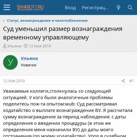
Вход
Регистрация
Статус, вознаграждение и налогообложение
Суд уменьшил размер вознаграждения
временному управляющему
А
Д
Ульяна
12 Ноя 2010
в
а
т
т
Ульяна
У
о
а
Новичок
р
н
т
а
е
ч
12 Ноя 2010
#1
м
а
ы
л
Уважаемые коллеги,столкнулась со следующей
а
ситуацией. У кого были аналогичные проблемы
поделитесь пож-та опытом:wub: Суд рассматривал
ходатайство о выплате вознаграждение ВУ. Я рассчитала
сумму вознаграждение за период наблюдения: с даты
определения о введении процедуры (в этом же
определения меня назначили ВУ) до даты моего
отстранения (по моему ходатайству). Упор в судебном