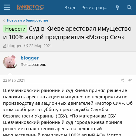
Вход
Регистрация
Новости о банкротстве
Суд в Киеве арестовал имущество
Новости
и 100% акций предприятия «Мотор Сич»
А
Д
blogger
22 Мар 2021
в
а
т
т
blogger
о
а
Пользователь
р
н
т
а
е
ч
22 Мар 2021
#1
м
а
ы
л
Шевченковский районный суд Киева принял решение
а
наложить арест на акции и имущество предприятия по
производству авиационных двигателей «Мотор Сич». Об
этом сообщает в субботу пресс-служба Службы
безопасности Украины (СБУ). «По материалам СБУ
Шевченковский районный суд города Киева принял
решение о наложении ареста на целостный
имущественный комплекс и 100% акций АО» Мотор