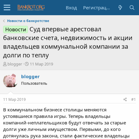
Вход
Регистрация
Новости о банкротстве
Суд впервые арестовал
Новости
банковские счета, недвижимость и акции
владельцев коммунальной компании за
долги по теплу
А
Д
blogger
11 Мар 2019
в
а
т
т
blogger
о
а
Пользователь
р
н
т
а
е
ч
11 Мар 2019
#1
м
а
ы
л
В коммунальном бизнесе столицы меняются
а
устоявшиеся правила игры. Теперь владельцы
компаний-неплательщиков будут отвечать за старые
долги уже личным имуществом. Первыми, до кого
дотянулась рука закона, стали фактические владельцы