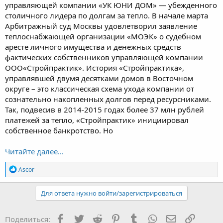
управляющей компании «УК ЮНИ ДОМ» — убежденного
столичного лидера по долгам за тепло. В начале марта
Арбитражный суд Москвы удовлетворил заявление
теплоснабжающей организации «МОЭК» о судебном
аресте личного имущества и денежных средств
фактических собственников управляющей компании
ООО«Стройпрактик». История «Стройпрактика»,
управлявшей двумя десятками домов в Восточном
округе – это классическая схема ухода компании от
сознательно накопленных долгов перед ресурсниками.
Так, подвесив в 2014-2015 годах более 37 млн рублей
платежей за тепло, «Стройпрактик» инициировал
собственное банкротство. Но
Читайте далее...
Р
Ascor
е
а
к
Для ответа нужно войти/зарегистрироваться
ц
и
и
Facebook
Twitter
Reddit
Pinterest
Tumblr
WhatsApp
Электронная
Ссылка
Поделиться: