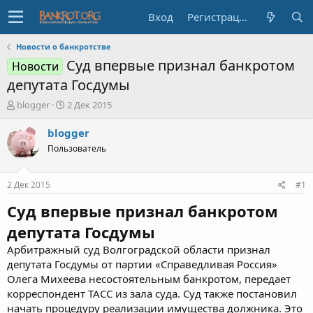
Вход
Регистрация
Новости о банкротстве
Суд впервые признал банкротом
Новости
депутата Госдумы
А
Д
blogger
2 Дек 2015
в
а
т
т
blogger
о
а
Пользователь
р
н
т
а
е
ч
2 Дек 2015
#1
м
а
ы
л
Суд впервые признал банкротом
а
депутата Госдумы
Арбитражный суд Волгоградской области признал
депутата Госдумы от партии «Справедливая Россия»
Олега Михеева несостоятельным банкротом, передает
корреспондент ТАСС из зала суда. Суд также постановил
начать процедуру реализации имущества должника. Это