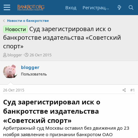
Вход
Регистрация
Новости о банкротстве
Суд зарегистрировал иск о
Новости
банкротстве издательства «Советский
спорт»
А
Д
blogger
26 Окт 2015
в
а
т
т
blogger
о
а
Пользователь
р
н
т
а
е
ч
26 Окт 2015
#1
м
а
ы
л
Суд зарегистрировал иск о
а
банкротстве издательства
«Советский спорт»
Арбитражный суд Москвы оставил без движения до 23
ноября заявление о признании банкротом ОАО