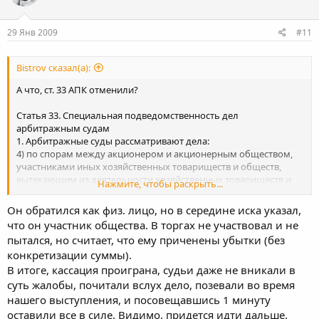
29 Янв 2009
#11
Bistrov сказал(а):
А что, ст. 33 АПК отменили?
Статья 33. Специальная подведомственность дел
арбитражным судам
1. Арбитражные суды рассматривают дела:
4) по спорам между акционером и акционерным обществом,
участниками иных хозяйственных товариществ и обществ,
вытекающим из деятельности хозяйственных товариществ и
Нажмите, чтобы раскрыть...
обществ, за исключением трудовых споров.
Он обратился как физ. лицо, но в середине иска указал,
Если участник обратился именно как участник
, т.е ссылался
что он участник общества. В торгах не участвовал и не
на это и указывал на причиненные ему незаконными торгами
пытался, но считает, что ему приченены убытки (без
убытки, то спор должен был рассматривать АС. Для изменения
конкретизации суммы).
подведомственности физлицо могло не ссылаться на факт
В итоге, кассация проиграна, судьи даже не вникали в
участия в ООО и просто говорить о том, что хотело принять
суть жалобы, почитали вслух дело, позевали во время
участие в торгах но не смогло из-за отстуствия указания на
земельный участок.
нашего выступления, и посовещавшись 1 минуту
оставили все в силе. Видимо, придется идти дальше.