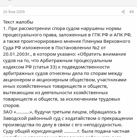
26 Янв 2009
#8
Текст жалобы
1. При рассмотрении спора судом нарушены нормы
процессуального права, заложенные в ГПК РФ и АПК РФ,
а также проигнорировано мнение Пленума Верховного
Суда РФ изложенное в Постановлении №2 от
20.01.2003г., в котором указано: «Обратить внимание
судов на то, что Арбитражным процессуальным
кодексом РФ (статья 33) к подведомственности
арбитражных судов отнесены дела по спорам между
акционером и акционерным обществом, участниками
иных хозяйственных товариществ и обществ,
вытекающим из деятельности хозяйственных
товариществ и обществ, за исключением трудовых
споров.
ЗАО «………..», будучи третьим лицом, обращалось в
Заводской районный суд с ходатайством о прекращении
производства по делу в связи с его неподсудностью.
Суду общей юрисдикцией ………..г. была подана частная