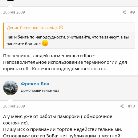
26 Янв 2009
#9
Денис Левченко сказал(а):
Так и бейте по неподсудности. Учитывайте, что те занесут, а вы
занесите больше.
Поспешишь, людей насмешишь:redface:.
Непозволительное использование терминологии для
юриста:rofl:. Конечно «подведомственность».
Фрекен Бок
Домоправительница
26 Янв 2009
#10
А у меня уже от работы памороки ( обморочное
состояние).
Пишу иск о признании торгов недействительными.
Основания: все из ЗоБа: нет публикации в местной