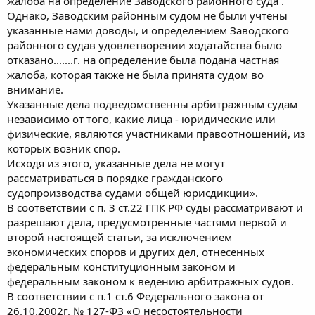
жалоба на определение Заводского районного суда .
Однако, Заводским районным судом не были учтены
указанные нами доводы, и определением Заводского
районного судав удовлетворении ходатайства было
отказано.......г. на определение была подана частная
жалоба, которая также не была принята судом во
внимание.
Указанные дела подведомственны арбитражным судам
независимо от того, какие лица - юридические или
физические, являются участниками правоотношений, из
которых возник спор.
Исходя из этого, указанные дела не могут
рассматриваться в порядке гражданского
судопроизводства судами общей юрисдикции».
В соответствии с п. 3 ст.22 ГПК РФ суды рассматривают и
разрешают дела, предусмотренные частями первой и
второй настоящей статьи, за исключением
экономических споров и других дел, отнесенных
федеральным конституционным законом и
федеральным законом к ведению арбитражных судов.
В соответствии с п.1 ст.6 Федерального закона от
26.10.2002г. № 127-ФЗ «О несостоятельности