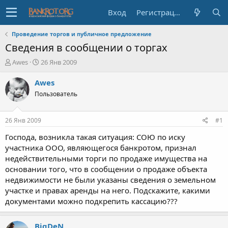
Вход
Регистрация
Проведение торгов и публичное предложение
Сведения в сообщении о торгах
А
Д
Awes
26 Янв 2009
в
а
т
т
Awes
о
а
Пользователь
р
н
т
а
е
ч
26 Янв 2009
#1
м
а
ы
л
Господа, возникла такая ситуация: СОЮ по иску
а
участника ООО, являющегося банкротом, признал
недействительными торги по продаже имущества на
основании того, что в сообщении о продаже объекта
недвижимости не были указаны сведения о земельном
участке и правах аренды на него. Подскажите, какими
документами можно подкрепить кассацию???
BigDeN