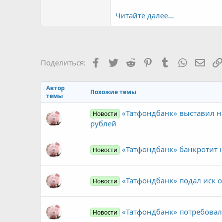
Читайте далее...
Facebook
Twitter
Reddit
Pinterest
Tumblr
WhatsAp
Элек
Поделиться:
Автор
Похожие темы
темы
«Татфондбанк» выставил на
Новости
рублей
«Татфондбанк» банкротит 
Новости
«Татфондбанк» подал иск 
Новости
«Татфондбанк» потребовал
Новости