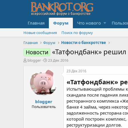
Главная
Форум
Что нового
Пользо
Новые сообщения
Поиск по форуму
Главная
Форум
Новости о банкротстве
«Татфондбанк» решил
Новости
А
Д
blogger
23 Дек 2016
в
а
т
т
23 Дек 2016
о
а
«Татфондбанк» ре
р
н
т
а
Испытывающий проблемы кру
е
ч
скандала после падения лик
м
а
ресторанного комплекса «Же
blogger
ы
л
а
банке 4 займа, через некот
Пользователь
задолженность ресторана сос
которой построен комплекс,
реструктуризации долгов.