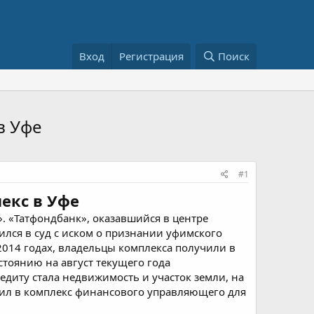
Вход
Регистрация
Поиск
в Уфе
#1
екс в Уфе
 «Татфондбанк», оказавшийся в центре
ился в суд с иском о признании уфимского
2014 годах, владельцы комплекса получили в
стоянию на август текущего года
едиту стала недвижимость и участок земли, на
чил в комплекс финансового управляющего для