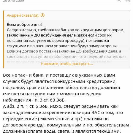
26 Янв 2009
#4
Андрей сказал(а):
Всем доброго дня!
Следовательно, требования банков по кредитным договорам,
заключенным ДО возбуждения дела (даже если срок их
погашения наступил во время процедур), не являются
текущими и во внешнем управлении будут замораторены.
Если же договор поставки заключен ДО возбуждения дела, а
срок оплаты наступил в наблюдении – это текущий платеж для
всех процедур, со всеми вытекающими последствиями.
Нажмите, чтобы раскрыть...
Дают шанс для должников-строителей и их поставщиков за
счет отсрочки платежей банкам? Наивно? Мож чего не так
Все не так - и банк, и поставщик в указанных Вами
понял?
случаях будут являться конкурсными кредиторами,
Спасибо.
поскольку срок исполнения обязательства должника
считается наступившим с момента введения
наблюдения - п. 3 ст. 63 ЗоБ.
А абз. 2 п. 1 ст. 5 ЗоБ, имхо, следует расценивать как
законодательное закрепление позиции ВАС о том, что
периодические (ежемесячные и пр.) платежи по
договорам аренды, коммунальным и пр. обязательствам
должника (оплата воды, света...) являются текущими.