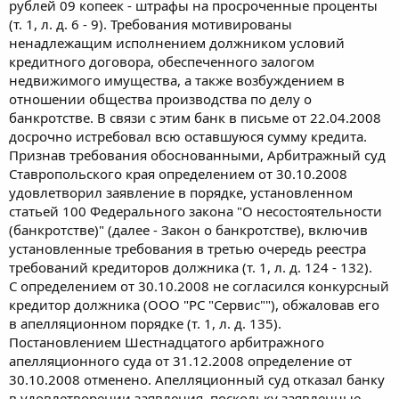
рублей 09 копеек - штрафы на просроченные проценты
(т. 1, л. д. 6 - 9). Требования мотивированы
ненадлежащим исполнением должником условий
кредитного договора, обеспеченного залогом
недвижимого имущества, а также возбуждением в
отношении общества производства по делу о
банкротстве. В связи с этим банк в письме от 22.04.2008
досрочно истребовал всю оставшуюся сумму кредита.
Признав требования обоснованными, Арбитражный суд
Ставропольского края определением от 30.10.2008
удовлетворил заявление в порядке, установленном
статьей 100 Федерального закона "О несостоятельности
(банкротстве)" (далее - Закон о банкротстве), включив
установленные требования в третью очередь реестра
требований кредиторов должника (т. 1, л. д. 124 - 132).
С определением от 30.10.2008 не согласился конкурсный
кредитор должника (ООО "РС "Сервис""), обжаловав его
в апелляционном порядке (т. 1, л. д. 135).
Постановлением Шестнадцатого арбитражного
апелляционного суда от 31.12.2008 определение от
30.10.2008 отменено. Апелляционный суд отказал банку
в удовлетворении заявления, поскольку заявленные