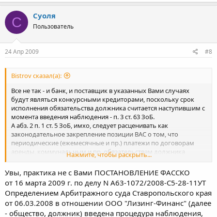
Суоля
С
Пользователь
24 Апр 2009
#8
Bistrov сказал(а):
Все не так - и банк, и поставщик в указанных Вами случаях
будут являться конкурсными кредиторами, поскольку срок
исполнения обязательства должника считается наступившим с
момента введения наблюдения - п. 3 ст. 63 ЗоБ.
А абз. 2 п. 1 ст. 5 ЗоБ, имхо, следует расценивать как
законодательное закрепление позиции ВАС о том, что
периодические (ежемесячные и пр.) платежи по договорам
аренды, коммунальным и пр. обязательствам должника
Нажмите, чтобы раскрыть...
(оплата воды, света...) являются текущими.
Увы, практика не с Вами ПОСТАНОВЛЕНИЕ ФАССКО
от 16 марта 2009 г. по делу N А63-1072/2008-С5-28-11УТ
Определением Арбитражного суда Ставропольского края
от 06.03.2008 в отношении ООО "Лизинг-Финанс" (далее
- общество, должник) введена процедура наблюдения,