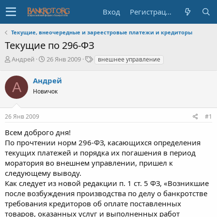
Вход
Регистрация
Текущие, внеочередные и зареестровые платежи и кредиторы
Текущие по 296-ФЗ
А
Д
Т
Андрей
26 Янв 2009
внешнее управление
в
а
е
т
т
г
Андрей
А
о
а
и
Новичок
р
н
т
а
е
ч
26 Янв 2009
#1
м
а
ы
л
Всем доброго дня!
а
По прочтении норм 296-ФЗ, касающихся определения
текущих платежей и порядка их погашения в период
моратория во внешнем управлении, пришел к
следующему выводу.
Как следует из новой редакции п. 1 ст. 5 ФЗ, «Возникшие
после возбуждения производства по делу о банкротстве
требования кредиторов об оплате поставленных
товаров, оказанных услуг и выполненных работ