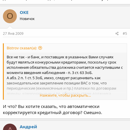
ОКЕ
О
Новичок
27 Янв 2009
#5
Bistrov сказал(а):
Все не так - и банк, и поставщик в указанных Вами случаях
будут являться конкурсными кредиторами, поскольку срок
исполнения обязательства должника считается наступившим с
момента введения наблюдения - п. 3 ст. 63 ЗоБ.
А абз. 2 п. 1 ст. 5 ЗоБ, имхо, следует расценивать как
законодательное закрепление позиции ВАС о том, что
периодические (ежемесячные и пр.) платежи по договорам
аренды, коммунальным и пр. обязательствам должника
Нажмите, чтобы раскрыть...
(оплата воды, света...) являются текущими.
И что? Вы хотите сказать, что автоматически
корректируется кредитный договор? Смешно.
Андрей