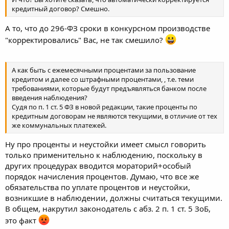
кредитный договор? Смешно.
А то, что до 296-ФЗ сроки в конкурсном производстве
"корректировались" Вас, не так смешило?
А как быть с ежемесячными процентами за пользование
кредитом и далее со штрафными процентами, , т.е. теми
требованиями, которые будут предъявляться банком после
введения наблюдения?
Судя по п. 1 ст. 5 ФЗ в новой редакции, такие проценты по
кредитным договорам не являются текущими, в отличие от тех
же коммунальных платежей.
Ну про проценты и неустойки имеет смысл говорить
только применительно к наблюдению, поскольку в
других процедурах вводится мораторий+особый
порядок начисления процентов. Думаю, что все же
обязательства по уплате процентов и неустойки,
возникшие в наблюдении, должны считаться текущими.
В общем, накрутил законодатель с абз. 2 п. 1 ст. 5 ЗоБ,
это факт