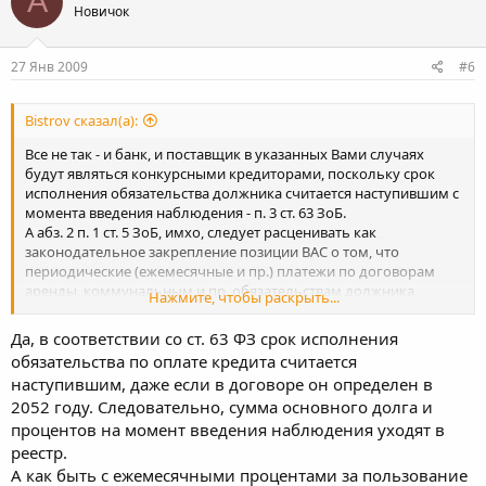
А
Новичок
27 Янв 2009
#6
Bistrov сказал(а):
Все не так - и банк, и поставщик в указанных Вами случаях
будут являться конкурсными кредиторами, поскольку срок
исполнения обязательства должника считается наступившим с
момента введения наблюдения - п. 3 ст. 63 ЗоБ.
А абз. 2 п. 1 ст. 5 ЗоБ, имхо, следует расценивать как
законодательное закрепление позиции ВАС о том, что
периодические (ежемесячные и пр.) платежи по договорам
аренды, коммунальным и пр. обязательствам должника
Нажмите, чтобы раскрыть...
(оплата воды, света...) являются текущими.
Да, в соответствии со ст. 63 ФЗ срок исполнения
обязательства по оплате кредита считается
наступившим, даже если в договоре он определен в
2052 году. Следовательно, сумма основного долга и
процентов на момент введения наблюдения уходят в
реестр.
А как быть с ежемесячными процентами за пользование