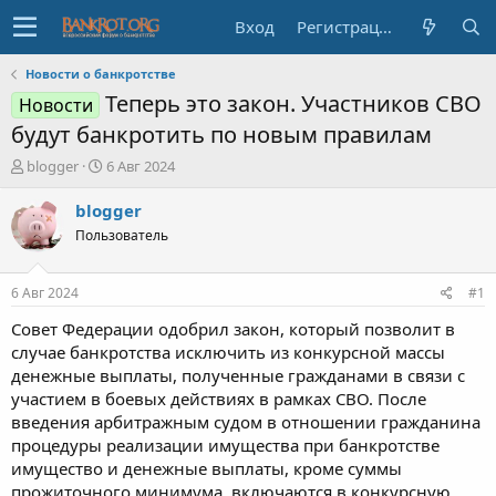
Вход
Регистрация
Новости о банкротстве
Теперь это закон. Участников СВО
Новости
будут банкротить по новым правилам
А
Д
blogger
6 Авг 2024
в
а
т
т
blogger
о
а
Пользователь
р
н
т
а
е
ч
6 Авг 2024
#1
м
а
ы
л
Совет Федерации одобрил закон, который позволит в
а
случае банкротства исключить из конкурсной массы
денежные выплаты, полученные гражданами в связи с
участием в боевых действиях в рамках СВО. После
введения арбитражным судом в отношении гражданина
процедуры реализации имущества при банкротстве
имущество и денежные выплаты, кроме суммы
прожиточного минимума, включаются в конкурсную