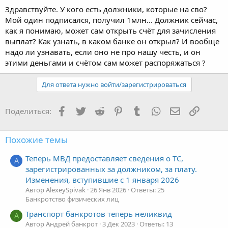
Здравствуйте. У кого есть должники, которые на сво?
Мой один подписался, получил 1млн... Должник сейчас,
как я понимаю, может сам открыть счёт для зачисления
выплат? Как узнать, в каком банке он открыл? И вообще
надо ли узнавать, если оно не про нашу честь, и он
этими деньгами и счётом сам может распоряжаться ?
Для ответа нужно войти/зарегистрироваться
Facebook
Twitter
Reddit
Pinterest
Tumblr
WhatsApp
Электронная
Ссылка
Поделиться:
Похожие темы
Теперь МВД предоставляет сведения о ТС,
A
зарегистрированных за должником, за плату.
Изменения, вступившие с 1 января 2026
Автор AlexeySpivak
26 Янв 2026
Ответы: 25
Банкротство физических лиц
Транспорт банкротов теперь неликвид
А
Автор Андрей банкрот
3 Дек 2023
Ответы: 13