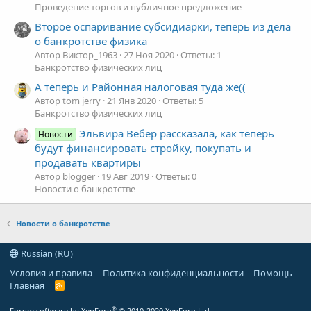
Проведение торгов и публичное предложение
Второе оспаривание субсидиарки, теперь из дела
о банкротстве физика
Автор Виктор_1963
27 Ноя 2020
Ответы: 1
Банкротство физических лиц
А теперь и Районная налоговая туда же((
Автор tom jerry
21 Янв 2020
Ответы: 5
Банкротство физических лиц
Эльвира Вебер рассказала, как теперь
Новости
будут финансировать стройку, покупать и
продавать квартиры
Автор blogger
19 Авг 2019
Ответы: 0
Новости о банкротстве
Новости о банкротстве
Russian (RU)
Условия и правила
Политика конфиденциальности
Помощь
Главная
R
S
S
®
Forum software by XenForo
© 2010-2020 XenForo Ltd.