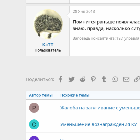
28 Янв 2013
Помнится раньше появлялась
знаю, правда, насколько си
Заповедь консалтинга: тыл управля
КэТТ
Пользователь
Facebook
Twitter
Reddit
Pinterest
Tumblr
WhatsAp
Элек
Поделиться:
Автор темы
Похожие темы
Жалоба на затягивание с уменьш
P
Уменьшение вознаграждения КУ
C