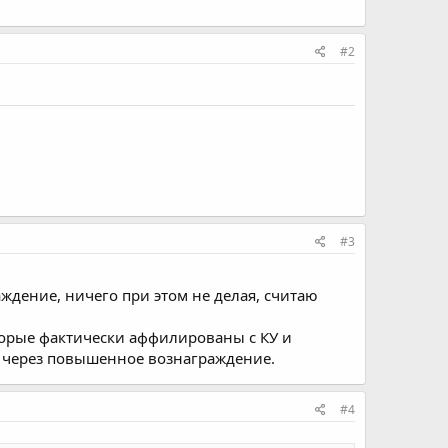
#2
#3
ждение, ничего при этом не делая, считаю
торые фактически аффилированы с КУ и
и через повышенное вознаграждение.
#4