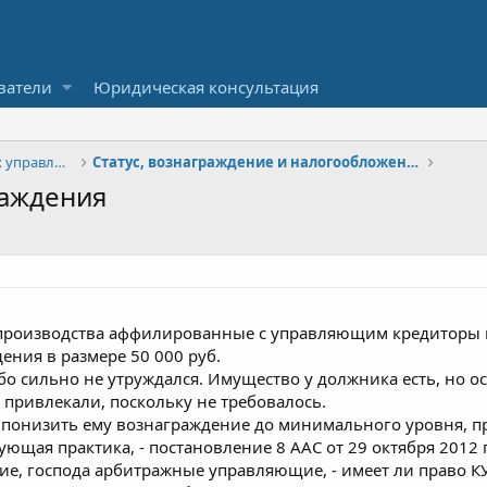
ватели
Юридическая консультация
Вопросы деятельности арбитражных управляющих и СРО
Статус, вознаграждение и налогообложение
аждения
производства аффилированные с управляющим кредиторы 
ения в размере 50 000 руб.
 сильно не утруждался. Имущество у должника есть, но осо
 привлекали, поскольку не требовалось.
ие понизить ему вознаграждение до минимального уровня, п
ующая практика, - постановление 8 ААС от 29 октября 2012 г
ие, господа арбитражные управляющие, - имеет ли право 