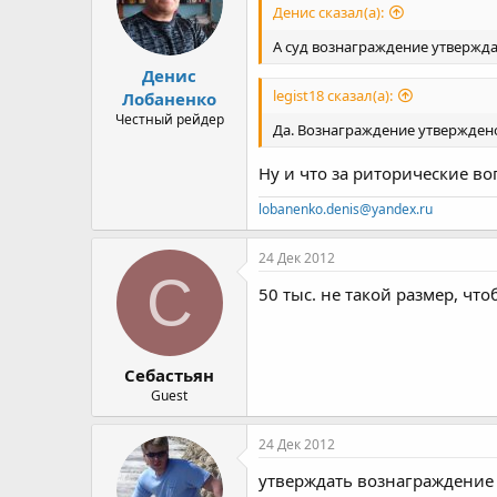
Денис сказал(а):
А суд вознаграждение утвержд
Денис
legist18 сказал(а):
Лобаненко
Честный рейдер
Да. Вознаграждение утвержден
Ну и что за риторические во
lobanenko.denis@yandex.ru
24 Дек 2012
С
50 тыс. не такой размер, чт
Себастьян
Guest
24 Дек 2012
утверждать вознаграждение 