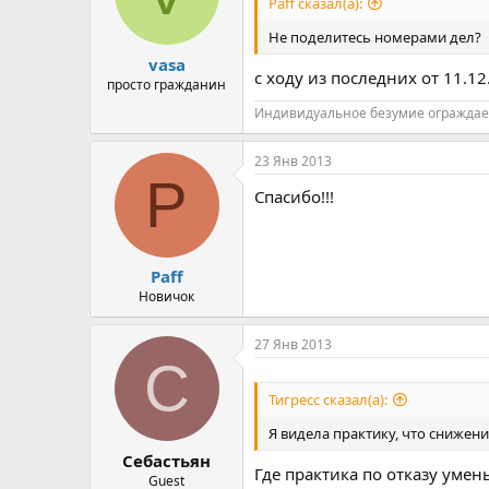
Paff сказал(а):
Не поделитесь номерами дел?
vasa
с ходу из последних от 11.1
просто гражданин
Индивидуальное безумие ограждае
23 Янв 2013
P
Спасибо!!!
Paff
Новичок
27 Янв 2013
С
Тигресс сказал(а):
Я видела практику, что снижен
Себастьян
Где практика по отказу уме
Guest