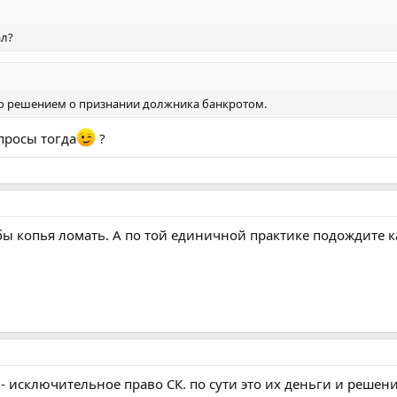
ал?
о решением о признании должника банкротом.
просы тогда
?
обы копья ломать. А по той единичной практике подождите к
- исключительное право СК. по сути это их деньги и реше