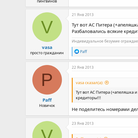
пингвинов
21 Янв 2013
V
Тут вот АС Питера (+апеляшк
Разбаловались всякие кредит
Индивидуальное безумие ограждае
vasa
Р
Paff
просто гражданин
е
а
к
22 Янв 2013
ц
P
и
и
vasa сказал(а):
:
Тут вот АС Питера (+апеляшка и
кредиторы!!!
Paff
Новичок
Не поделитесь номерами де
23 Янв 2013
V