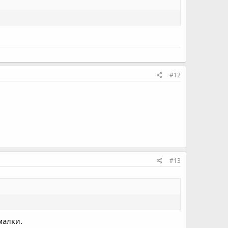
#12
#13
малки.