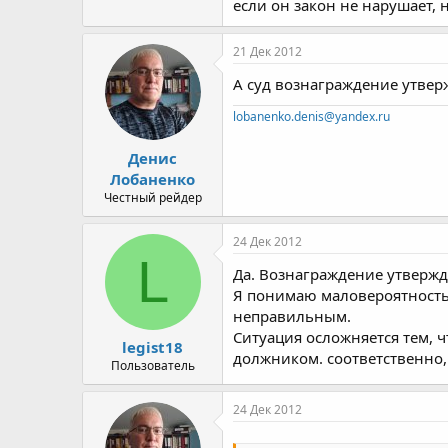
если он закон не нарушает, н
21 Дек 2012
А суд вознаграждение утвер
lobanenko.denis@yandex.ru
Денис
Лобаненко
Честный рейдер
24 Дек 2012
L
Да. Вознаграждение утверж
Я понимаю маловероятность 
неправильным.
Ситуация осложняется тем, 
legist18
должником. соответственно,
Пользователь
24 Дек 2012