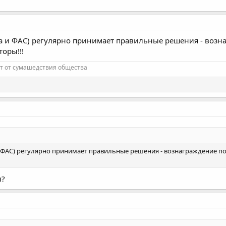
а и ФАС) регулярно принимает правильные решения - вознагр
оры!!!
т от сумашедствия общества
 ФАС) регулярно принимает правильные решения - вознаграждение по ст
л?