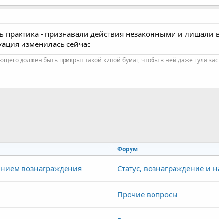
 практика - признавали действия незаконными и лишали в
туация изменилась сейчас
ющего должен быть прикрыт такой кипой бумаг, чтобы в ней даже пуля зас
p
тронная почта
Ссылка
Форум
ением вознаграждения
Статус, вознаграждение и 
Прочие вопросы