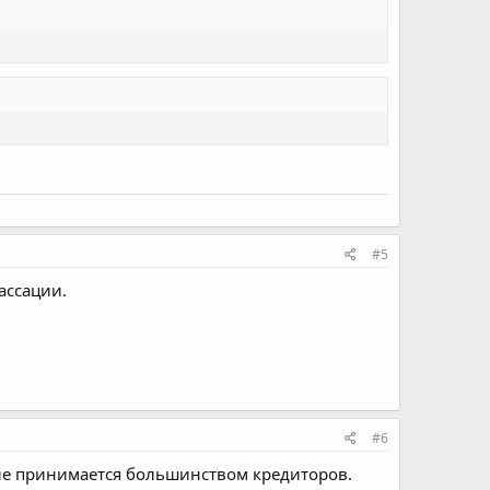
#5
ассации.
#6
ние принимается большинством кредиторов.