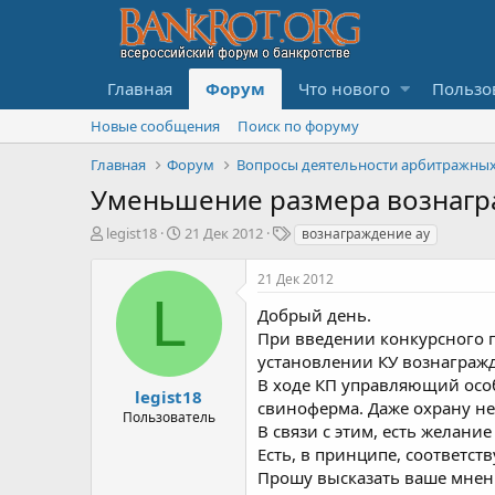
Главная
Форум
Что нового
Пользо
Новые сообщения
Поиск по форуму
Главная
Форум
Уменьшение размера вознагр
А
Д
Т
legist18
21 Дек 2012
вознаграждение ау
в
а
е
т
т
г
21 Дек 2012
о
а
и
L
р
н
Добрый день.
т
а
При введении конкурсного 
е
ч
установлении КУ вознагражд
м
а
В ходе КП управляющий особо
ы
л
legist18
свиноферма. Даже охрану не
а
Пользователь
В связи с этим, есть желан
Есть, в принципе, соответств
Прошу высказать ваше мнен