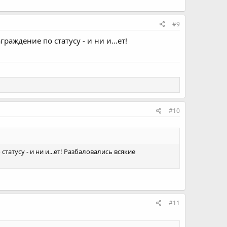
#9
аждение по статусу - и ни и...ет!
#10
атусу - и ни и...ет! Разбаловались всякие
#11