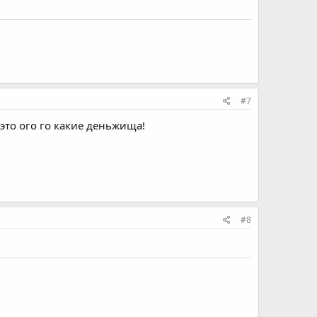
#7
 это ого го какие деньжища!
#8