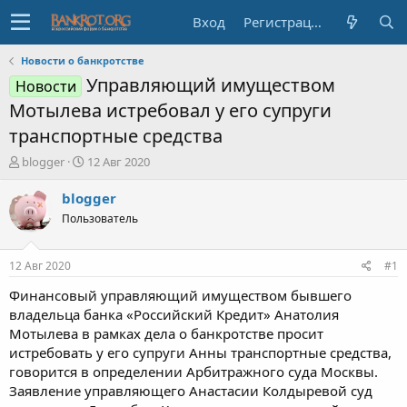
Вход
Регистрация
Новости о банкротстве
Управляющий имуществом
Новости
Мотылева истребовал у его супруги
транспортные средства
А
Д
blogger
12 Авг 2020
в
а
т
т
blogger
о
а
Пользователь
р
н
т
а
е
ч
12 Авг 2020
#1
м
а
ы
л
Финансовый управляющий имуществом бывшего
а
владельца банка «Российский Кредит» Анатолия
Мотылева в рамках дела о банкротстве просит
истребовать у его супруги Анны транспортные средства,
говорится в определении Арбитражного суда Москвы.
Заявление управляющего Анастасии Колдыревой суд