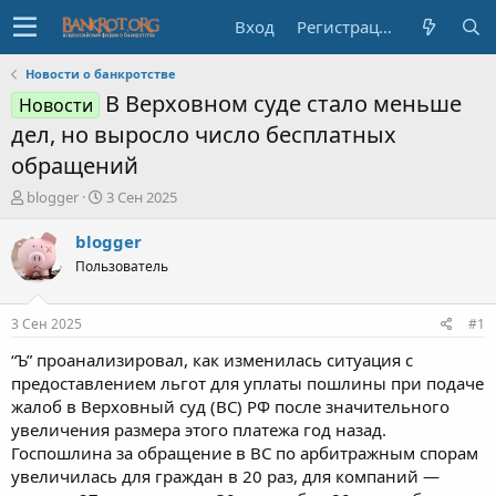
Вход
Регистрация
Новости о банкротстве
В Верховном суде стало меньше
Новости
дел, но выросло число бесплатных
обращений
А
Д
blogger
3 Сен 2025
в
а
т
т
blogger
о
а
Пользователь
р
н
т
а
е
ч
3 Сен 2025
#1
м
а
ы
л
“Ъ” проанализировал, как изменилась ситуация с
а
предоставлением льгот для уплаты пошлины при подаче
жалоб в Верховный суд (ВС) РФ после значительного
увеличения размера этого платежа год назад.
Госпошлина за обращение в ВС по арбитражным спорам
увеличилась для граждан в 20 раз, для компаний —