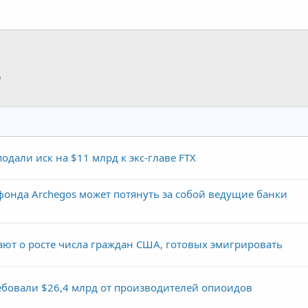
p
тронная почта
Ссылка
дали иск на $11 млрд к экс-главе FTX
онда Archegos может потянуть за собой ведущие банки
т о росте числа граждан США, готовых эмигрировать
бовали $26,4 млрд от производителей опиоидов