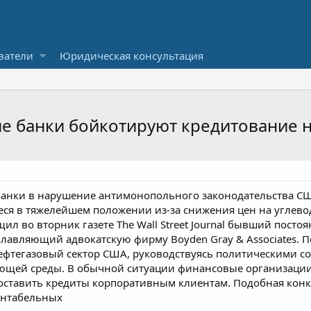
ватели
Юридическая консультация
е банки бойкотируют кредитование н
анки в нарушение антимонопольного законодательства СШ
еся в тяжелейшем положении из-за снижения цен на углев
щил во вторник газете The Wall Street Journal бывший пос
главляющий адвокатскую фирму Boyden Gray & Associates. 
ефтегазовый сектор США, руководствуясь политическими с
щей среды. В обычной ситуации финансовые организации, 
оставить кредиты корпоративным клиентам. Подобная кон
ентабельных