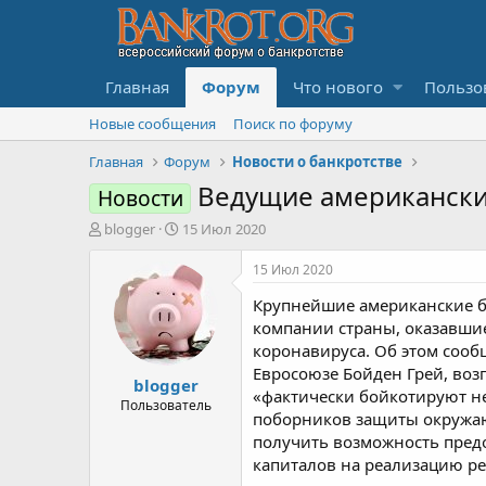
Главная
Форум
Что нового
Пользо
Новые сообщения
Поиск по форуму
Главная
Форум
Новости о банкротстве
Ведущие американски
Новости
А
Д
blogger
15 Июл 2020
в
а
т
т
15 Июл 2020
о
а
Крупнейшие американские б
р
н
т
а
компании страны, оказавши
е
ч
коронавируса. Об этом сооб
м
а
Евросоюзе Бойден Грей, воз
blogger
ы
л
«фактически бойкотируют н
а
Пользователь
поборников защиты окружаю
получить возможность пред
капиталов на реализацию р