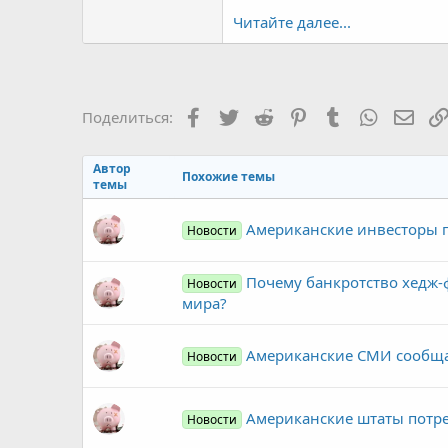
Читайте далее...
Facebook
Twitter
Reddit
Pinterest
Tumblr
WhatsAp
Элек
Поделиться:
Автор
Похожие темы
темы
Американские инвесторы по
Новости
Почему банкротство хедж-ф
Новости
мира?
Американские СМИ сообщаю
Новости
Американские штаты потре
Новости