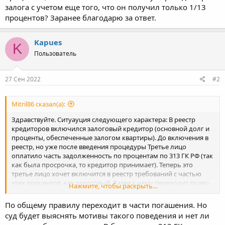
залога с учетом еще того, что он получил только 1/13
процентов? Заранее благодарю за ответ.
Kapues
K
Пользователь
27 Сен 2022
#2
Mitril86 сказал(а):
Здравствуйте. Ситуауция следующего характера: В реестр
кредиторов включился залоговый кредитор (основной долг и
проценты, обеспеченные залогом квартиры). До включения в
реестр, но уже после введения процедуры Третье лицо
оплатило часть задолженность по процентам по 313 ГК РФ (так
как была просрочка, то кредитор принимает). Теперь это
третье лицо хочет включится в реестр требований с частью
этих процентов, как залоговый. Разве к нему переходит право
Нажмите, чтобы раскрыть...
залога с учетом еще того, что он получил только 1/13
процентов? Заранее благодарю за ответ.
По общему правилу переходит в части погашения. Но
суд будет выяснять мотивы такого поведения и нет ли