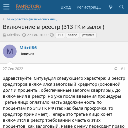
Вход
Регистрация
Банкротство физических лиц
Включение в реестр (313 ГК и залог)
А
Д
Т
Mitril86
27 Сен 2022
313
залог
уступка
в
а
е
т
т
г
Mitril86
M
о
а
и
Новичок
р
н
т
а
е
ч
27 Сен 2022
#1
м
а
ы
л
Здравствуйте. Ситуауция следующего характера: В реестр
а
кредиторов включился залоговый кредитор (основной
долг и проценты, обеспеченные залогом квартиры). До
включения в реестр, но уже после введения процедуры
Третье лицо оплатило часть задолженность по
процентам по 313 ГК РФ (так как была просрочка, то
кредитор принимает). Теперь это третье лицо хочет
включится в реестр требований с частью этих
процентов, как залоговый. Разве к нему переходит право