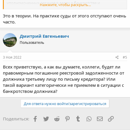
уполномоченных органов в делах о банкротстве и
Нажмите, чтобы раскрыть...
применяемых в этих делах процедурах банкротства
(утвержден Президиумом Верховного Суда Российской
Это в теории. На практике суды от этого отступают очень
Федерации 20.12.2016)).
часто.
=> суброгация признаётся несостоявшейся
Дмитрий Евгеньевич
=> отсутствуют основания для осуществления процессуальной
Пользователь
замены
(определение Верховного Суда Российской Федерации от
3 Ноя 2022
#5
30.10.2017 N 310-ЭС17-15359)
Всех приветствую, а как вы думаете, коллеги, будет ли
правомерным погашение реестровой задолженности от
должника третьему лицу по письму кредитора? Или
такой вариант категорически не приемлем в ситуации с
банкротством должника?
Для ответа нужно войти/зарегистрироваться
Facebook
Twitter
Reddit
Pinterest
Tumblr
WhatsApp
Электронная
Ссылка
Поделиться: