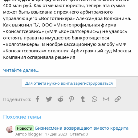
400 млн руб. Как отмечают юристы, теперь эта сумма
может быть взыскана с прежнего арбитражного
управляющего «Волготанкера» Александра Волжанина.
Как выяснил “Ъ”, ООО «Многопрофильная фирма
«Консалтсервис»» («МФ «Консалтсервис»») не удалось
отстоять права на имущество банкротящегося
«Волготанкера». В ноябре кассационную жалобу «МФ
«Консалтсервиса»» отклонил Арбитражный суд Москвы.
Компания оспаривала решения
Читайте далее...
Для ответа нужно войти/зарегистрироваться
Facebook
Twitter
Reddit
Pinterest
Tumblr
WhatsApp
Электронная
Ссылка
Поделиться:
Похожие темы
Бизнесмена возвращают вместо кредита
Новости
Автор blogger
17 Дек 2020
Ответы: 0