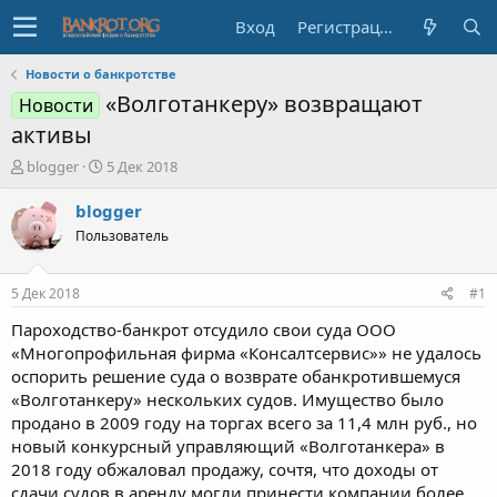
Вход
Регистрация
Новости о банкротстве
«Волготанкеру» возвращают
Новости
активы
А
Д
blogger
5 Дек 2018
в
а
т
т
blogger
о
а
Пользователь
р
н
т
а
е
ч
5 Дек 2018
#1
м
а
ы
л
Пароходство-банкрот отсудило свои суда ООО
а
«Многопрофильная фирма «Консалтсервис»» не удалось
оспорить решение суда о возврате обанкротившемуся
«Волготанкеру» нескольких судов. Имущество было
продано в 2009 году на торгах всего за 11,4 млн руб., но
новый конкурсный управляющий «Волготанкера» в
2018 году обжаловал продажу, сочтя, что доходы от
сдачи судов в аренду могли принести компании более